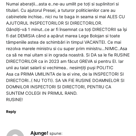
Numai aberații…asta e..ne-au umilit pe toți si suplinitori si
titulari. Cu ajutorul Presei, a tuturor politicienilor care au
cabinetele inchise.. nici nu te baga in seama si mai ALES CU
AJUTORUL INSPECTORILOR SI DIRECTORILOR.
Gândiți-vă 1 minut..ce ar fi însemnat ca toți DIRECTORII sa își
fi dat DEMISIA când a apărut marea Lege Bolojan si toate
tâmpeniile astea de schimbări in timpul VACANTEI. Ce mai
rezolva marele ministru si cu super prim ministru…NIMIC..Asa
ca să ne mai uitam si in ograda noastră. Si DA sa le fie RUSINE
DIRECTORILOR ca in 2023 am făcut GREVA si pentru EI. Iar
unii au taiat salarii si vechimea.. nesimțiți puși POLITIC
Asa ca PRIMA UMILINTA de la ei vine, de la INSPECTORI SI
DIRECTORI..( NU TOTI). SA VA FIE RUSINE DOAMNELOR SI
DOMNILOR INSPECTORI SI DIRECTORI, PENTRU CA
SUNTEM COLEGI IN PRIMUL RAND.
RUSINE!
Reply
Ajunge!
spune: