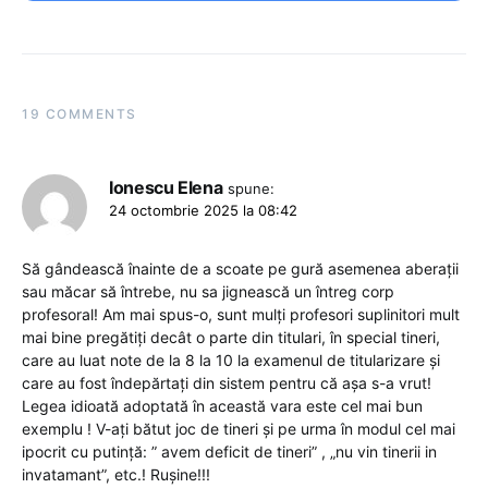
19 COMMENTS
Ionescu Elena
spune:
24 octombrie 2025 la 08:42
Să gândească înainte de a scoate pe gură asemenea aberații
sau măcar să întrebe, nu sa jignească un întreg corp
profesoral! Am mai spus-o, sunt mulți profesori suplinitori mult
mai bine pregătiți decât o parte din titulari, în special tineri,
care au luat note de la 8 la 10 la examenul de titularizare și
care au fost îndepărtați din sistem pentru că așa s-a vrut!
Legea idioată adoptată în această vara este cel mai bun
exemplu ! V-ați bătut joc de tineri și pe urma în modul cel mai
ipocrit cu putință: ” avem deficit de tineri” , „nu vin tinerii in
invatamant”, etc.! Rușine!!!