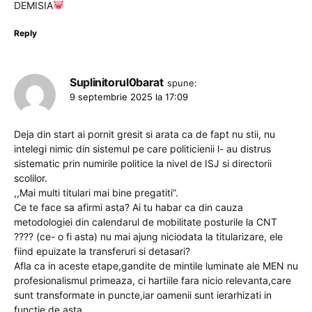
DEMISIA
Reply
Suplinitorul0barat
spune:
9 septembrie 2025 la 17:09
Deja din start ai pornit gresit si arata ca de fapt nu stii, nu
intelegi nimic din sistemul pe care politicienii l- au distrus
sistematic prin numirile politice la nivel de ISJ si directorii
scolilor.
,,Mai multi titulari mai bine pregatiti”.
Ce te face sa afirmi asta? Ai tu habar ca din cauza
metodologiei din calendarul de mobilitate posturile la CNT
???? (ce- o fi asta) nu mai ajung niciodata la titularizare, ele
fiind epuizate la transferuri si detasari?
Afla ca in aceste etape,gandite de mintile luminate ale MEN nu
profesionalismul primeaza, ci hartiile fara nicio relevanta,care
sunt transformate in puncte,iar oamenii sunt ierarhizati in
functie de asta.