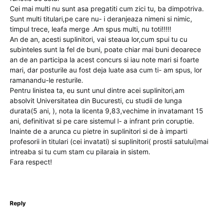
Cei mai multi nu sunt asa pregatiti cum zici tu, ba dimpotriva.
Sunt multi titulari,pe care nu- i deranjeaza nimeni si nimic,
timpul trece, leafa merge .Am spus multi, nu toti!!!!!
An de an, acesti suplinitori, vai steaua lor,cum spui tu cu
subinteles sunt la fel de buni, poate chiar mai buni deoarece
an de an participa la acest concurs si iau note mari si foarte
mari, dar posturile au fost deja luate asa cum ti- am spus, lor
ramanandu-le resturile.
Pentru linistea ta, eu sunt unul dintre acei suplinitori,am
absolvit Universitatea din Bucuresti, cu studii de lunga
durata(5 ani, ), nota la licenta 9,83,vechime in invatamant 15
ani, definitivat si pe care sistemul l- a infrant prin coruptie.
Inainte de a arunca cu pietre in suplinitori si de à imparti
profesorii in titulari (cei invatati) si suplinitori( prostii satului)mai
intreaba si tu cum stam cu pilaraia in sistem.
Fara respect!
Reply