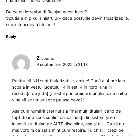
Luam Iasi – aceeasi situatie!!!
De ce nu intreaba dl Bolojan acest lucru?
Solutia e in pixul sinistrului – daca posturile devin titularizabile,
suplinitorii devin titulari!!!
Reply
Z
spune:
9 septembrie 2025 la 21:18
Pentru că NU sunt titularizabile, amice! Dacă ai 4 ore la o
școală în vestul județului, 4 în est, 4 în nord, una în
reședința de județ și restul prin creierii munților, cine naiba
vine să se titularizeze pe așa ceva?!
Așa cum numără cretinul ăla ”mai mulți titulari” când de
fapt doar a scos suplinitorii calificați din sistem și i-a
înlocuit cu titulari pe ALTE discipline, așa și tu… Ca să nu
mai vorbim că ăștia mint cum respiră. Tu chiar îl crezi pe