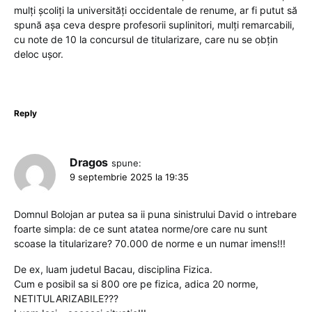
mulți școliți la universități occidentale de renume, ar fi putut să
spună așa ceva despre profesorii suplinitori, mulți remarcabili,
cu note de 10 la concursul de titularizare, care nu se obțin
deloc ușor.
Reply
Dragos
spune:
9 septembrie 2025 la 19:35
Domnul Bolojan ar putea sa ii puna sinistrului David o intrebare
foarte simpla: de ce sunt atatea norme/ore care nu sunt
scoase la titularizare? 70.000 de norme e un numar imens!!!
De ex, luam judetul Bacau, disciplina Fizica.
Cum e posibil sa si 800 ore pe fizica, adica 20 norme,
NETITULARIZABILE???