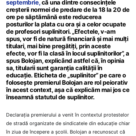
septembrie,
că una dintre consecințele
creșterii normei de predare de la 18 la 20 de
ore pe săptămână este reducerea
posturilor la plata cu ora și a celor ocupate
de profesori suplinitori. „Efectele, v-am
spus, vor fi de natură financiară și mai mulți
titulari, mai bine pregătiți, prin aceste
efecte, vor fi la clasă în locul suplinitorilor”, a
spus Bolojan, explicând astfel că, în opinia
sa, titularii sunt garanția calității în
educație. Eticheta de „suplinitor” pe care o
folosește premierul Bolojan are rol peiorativ
în acest context, așa că explicăm mai jos ce
înseamnă statutul de suplinitor.
Declarația premierului a venit în contextul protestelor
de stradă organizate de sindicatele din educație chiar
în ziua de începere a școlii. Bolojan a recunoscut că