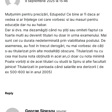
9 septembrie 2025 la 15:46
Mulțumim pentru precizări, Edupedu! Ce bine ar fi daca ar
vedea si ar înțelege cei care vorbesc si iau masuri pentru
educație dar nu au habar.
Dar si dvs. ma dezamăgiți când nu știți sau omiteti faptul ca
foarte multi au devenit titulari nu doar in urma examenului. Mai
sunt cei cu durata nedeterminată prin viabilitatea postului. De
asemenea, au fost in trecut derogări, nu mai vorbesc de câți
s-au titularizat prin alte modalități obscure. Titularizati nu cu
cea mai buna nota obținută in acel an,ci doar cu nota minimă
Poate vorbiți si de acei titulari cu studii la Spiru si alte facultati
jalnice! Titularizati in perioada când salariile era derizorii ( de
ex 500-600 lei in anul 2005)
Reply
George Sinescu
spune: