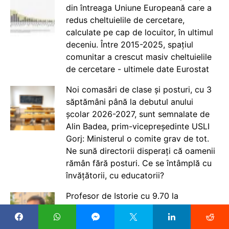
din întreaga Uniune Europeană care a
redus cheltuielile de cercetare,
calculate pe cap de locuitor, în ultimul
deceniu. Între 2015-2025, spațiul
comunitar a crescut masiv cheltuielile
de cercetare - ultimele date Eurostat
Noi comasări de clase și posturi, cu 3
săptămâni până la debutul anului
școlar 2026-2027, sunt semnalate de
Alin Badea, prim-vicepreședinte USLI
Gorj: Ministerul o comite grav de tot.
Ne sună directorii disperați că oamenii
rămân fără posturi. Ce se întâmplă cu
învățătorii, cu educatorii?
Profesor de Istorie cu 9.70 la
Titularizare 2026: Nu prea sunt mari
așteptările. Din păcate nu sunt posturi