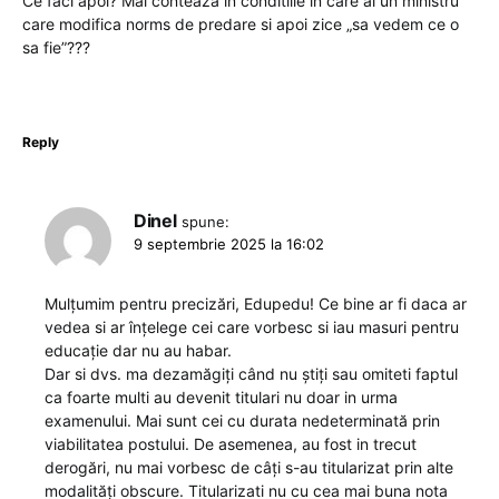
Ce faci apoi? Mai conteaza in conditiile in care ai un ministru
care modifica norms de predare si apoi zice „sa vedem ce o
sa fie”???
Reply
Dinel
spune:
9 septembrie 2025 la 16:02
Mulțumim pentru precizări, Edupedu! Ce bine ar fi daca ar
vedea si ar înțelege cei care vorbesc si iau masuri pentru
educație dar nu au habar.
Dar si dvs. ma dezamăgiți când nu știți sau omiteti faptul
ca foarte multi au devenit titulari nu doar in urma
examenului. Mai sunt cei cu durata nedeterminată prin
viabilitatea postului. De asemenea, au fost in trecut
derogări, nu mai vorbesc de câți s-au titularizat prin alte
modalități obscure. Titularizati nu cu cea mai buna nota