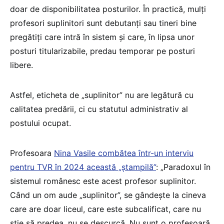
doar de disponibilitatea posturilor. În practică, mulți
profesori suplinitori sunt debutanți sau tineri bine
pregătiți care intră în sistem și care, în lipsa unor
posturi titularizabile, predau temporar pe posturi
libere.
Astfel, eticheta de „suplinitor” nu are legătură cu
calitatea predării, ci cu statutul administrativ al
postului ocupat.
Profesoara
Nina Vasile combătea într-un interviu
pentru TVR în 2024 această „ștampilă”
: „Paradoxul în
sistemul românesc este acest profesor suplinitor.
Când un om aude „suplinitor”, se gândește la cineva
care are doar liceul, care este subcalificat, care nu
știe să predea, nu se descurcă. Nu sunt o profesoară