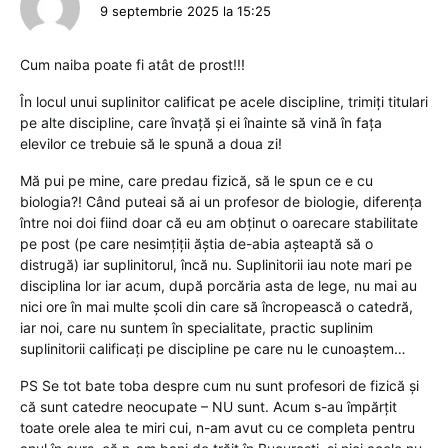
9 septembrie 2025 la 15:25
Cum naiba poate fi atât de prost!!!
În locul unui suplinitor calificat pe acele discipline, trimiți titulari
pe alte discipline, care învață și ei înainte să vină în fața
elevilor ce trebuie să le spună a doua zi!
Mă pui pe mine, care predau fizică, să le spun ce e cu
biologia?! Când puteai să ai un profesor de biologie, diferența
între noi doi fiind doar că eu am obținut o oarecare stabilitate
pe post (pe care nesimțiții ăștia de-abia așteaptă să o
distrugă) iar suplinitorul, încă nu. Suplinitorii iau note mari pe
disciplina lor iar acum, după porcăria asta de lege, nu mai au
nici ore în mai multe școli din care să încropească o catedră,
iar noi, care nu suntem în specialitate, practic suplinim
suplinitorii calificați pe discipline pe care nu le cunoaștem…
PS Se tot bate toba despre cum nu sunt profesori de fizică și
că sunt catedre neocupate – NU sunt. Acum s-au împărțit
toate orele alea te miri cui, n-am avut cu ce completa pentru