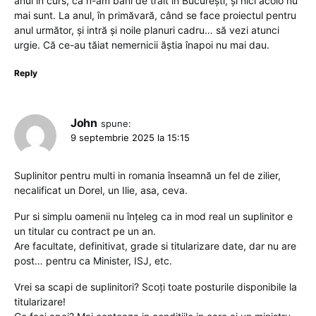
anul în curs, că n-am bani de trăit în București, și nici acolo nu
mai sunt. La anul, în primăvară, când se face proiectul pentru
anul următor, și intră și noile planuri cadru… să vezi atunci
urgie. Că ce-au tăiat nemernicii ăștia înapoi nu mai dau.
Reply
John
spune:
9 septembrie 2025 la 15:15
Suplinitor pentru multi in romania înseamnă un fel de zilier,
necalificat un Dorel, un Ilie, asa, ceva.
Pur si simplu oamenii nu înțeleg ca in mod real un suplinitor e
un titular cu contract pe un an.
Are facultate, definitivat, grade si titularizare date, dar nu are
post… pentru ca Minister, ISJ, etc.
Vrei sa scapi de suplinitori? Scoți toate posturile disponibile la
titularizare!