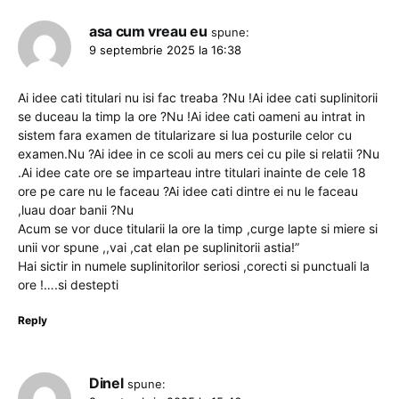
asa cum vreau eu
spune:
9 septembrie 2025 la 16:38
Ai idee cati titulari nu isi fac treaba ?Nu !Ai idee cati suplinitorii
se duceau la timp la ore ?Nu !Ai idee cati oameni au intrat in
sistem fara examen de titularizare si lua posturile celor cu
examen.Nu ?Ai idee in ce scoli au mers cei cu pile si relatii ?Nu
.Ai idee cate ore se imparteau intre titulari inainte de cele 18
ore pe care nu le faceau ?Ai idee cati dintre ei nu le faceau
,luau doar banii ?Nu
Acum se vor duce titularii la ore la timp ,curge lapte si miere si
unii vor spune ,,vai ,cat elan pe suplinitorii astia!”
Hai sictir in numele suplinitorilor seriosi ,corecti si punctuali la
ore !….si destepti
Reply
Dinel
spune: