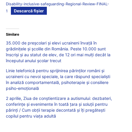
Disability-inclusive-safeguarding-Regional-Review-FINAL-
Descarcă fișier
1
Similare
35.000 de preșcolari și elevi ucraineni învață în
grădinițele și școlile din România. Peste 10.000 sunt
înscriși și au statut de elev, de 12 ori mai mulți decât la
începutul anului școlar trecut
Linie telefonică pentru sprijinirea părinților români și
ucraineni cu nevoi speciale, la care răspund specialiști
în analiză comportamentală, psihoterapie și consiliere
psiho-emoțională
2 aprilie, Ziua de conștientizare a autismului: dezbateri,
conferințe și evenimente în toată țara și soluții pentru
părinți / Cum obții terapie decontată și îți pregătești
copilul pentru viața adultă