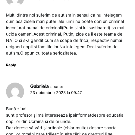
Multi dintre noi suferim de autism in sensul ca nu intelegem
cum asa zisele mari puteri ale lumii nu poate opri un criminal
inconjurat numai de criminali(Putin si ai lui sustinatori) sa mai
ucida oameni.Acest criminal, Putin, zice ca ii este teama de
NATO si s-a gandit cum sa scape de frica, respectiv numai
ucigand copii si familiile lor.Nu intelegem.Deci suferim de
autism.O spun cu toata seriozitatea.
Reply
Gabriela
spune:
23 noiembrie 2023 la 09:47
Bună ziua!
sunt profesor și mă intereseaza ipeinformatdespre educatia
copiilor din Ucraina si de oriunde.
Dar doresc să văd și articole (chiar multe) despre soarta
copiilor români care trăiesc în alte țări: ce drepturi li se