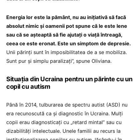
Energia lor este la pământ, nu au inițiativă să facă
absolut nimic și oamenii pot spune că le este lene
sau că se așteaptă să fie ajutați o viață întreagă,
ceea ce este eronat. Este un simptom de depresie.
Unii părinți sunt în imposibilitatea de a se mobiliza.
Sunt pur și simplu paralizați”, spune Oliviana.
Situația din Ucraina pentru un părinte cu un
copil cu autism
Până în 2014, tulburarea de spectru autist (ASD) nu
era recunoscută ca și diagnostic în Ucraina. Mulți
copii erau diagnosticați cu „retard mintal” sau cu
dizabilități intelectuale. Unele familii au recurs la
instituționalizarea copiilor cu autism, lăsându-i în