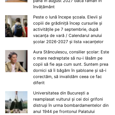
până în august 2027 dacă rămân în
învățământ
Peste o lună începe școala. Elevii și
copiii de grădiniță încep cursurile și
activitățile pe 7 septembrie, după
vacanța de vară / Calendarul anului
școlar 2026-2027 și lista vacanțelor
Aura Stănculescu, consilier școlar: Este
o mare nedreptate să nu-i lăsăm pe
copii să fie așa cum sunt. Suntem prea
dornici să îi băgăm în șabloane și să-i
corectăm, să invalidăm ceea ce fac
diferit
Universitatea din București a
reamplasat vulturul și cei doi grifoni
distruși în urma bombardamentelor din
anul 1944 pe frontonul Palatului