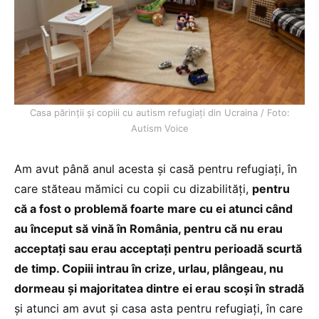
Casa părinții și copiii cu autism refugiați din Ucraina / Foto:
Autism Voice
Am avut până anul acesta și casă pentru refugiați, în
care stăteau mămici cu copii cu dizabilități,
pentru
că a fost o problemă foarte mare cu ei atunci când
au început să vină în România, pentru că nu erau
acceptați sau erau acceptați pentru perioadă scurtă
de timp. Copiii intrau în crize, urlau, plângeau, nu
dormeau și majoritatea dintre ei erau scoși în stradă
și atunci am avut și casa asta pentru refugiați, în care