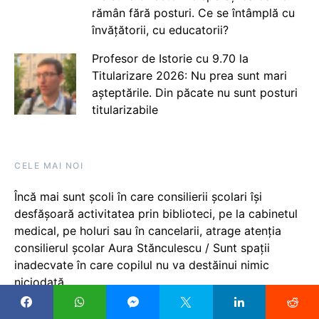
rămân fără posturi. Ce se întâmplă cu
învățătorii, cu educatorii?
Profesor de Istorie cu 9.70 la
Titularizare 2026: Nu prea sunt mari
așteptările. Din păcate nu sunt posturi
titularizabile
CELE MAI NOI
Încă mai sunt școli în care consilierii școlari își
desfășoară activitatea prin biblioteci, pe la cabinetul
medical, pe holuri sau în cancelarii, atrage atenția
consilierul școlar Aura Stănculescu / Sunt spații
inadecvate în care copilul nu va destăinui nimic
niciodată
Universitatea din București a reamplasat vulturul și