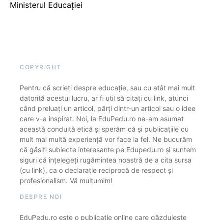
Ministerul Educației
COPYRIGHT
Pentru că scrieți despre educație, sau cu atât mai mult
datorită acestui lucru, ar fi util să citați cu link, atunci
când preluați un articol, părți dintr-un articol sau o idee
care v-a inspirat. Noi, la EduPedu.ro ne-am asumat
această conduită etică și sperăm că și publicațiile cu
mult mai multă experiență vor face la fel. Ne bucurăm
că găsiți subiecte interesante pe Edupedu.ro și suntem
siguri că înțelegeți rugămintea noastră de a cita sursa
(cu link), ca o declarație reciprocă de respect și
profesionalism. Vă mulțumim!
DESPRE NOI
EduPedu.ro este o publicație online care găzduiește