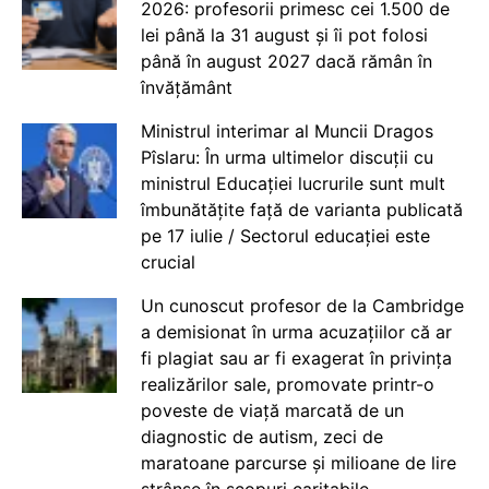
2026: profesorii primesc cei 1.500 de
lei până la 31 august și îi pot folosi
până în august 2027 dacă rămân în
învățământ
Ministrul interimar al Muncii Dragos
Pîslaru: În urma ultimelor discuții cu
ministrul Educației lucrurile sunt mult
îmbunătățite față de varianta publicată
pe 17 iulie / Sectorul educației este
crucial
Un cunoscut profesor de la Cambridge
a demisionat în urma acuzațiilor că ar
fi plagiat sau ar fi exagerat în privința
realizărilor sale, promovate printr-o
poveste de viață marcată de un
diagnostic de autism, zeci de
maratoane parcurse și milioane de lire
strânse în scopuri caritabile