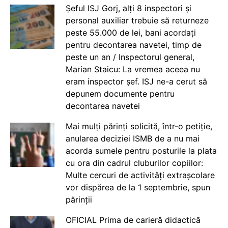
Șeful ISJ Gorj, alți 8 inspectori și
personal auxiliar trebuie să returneze
peste 55.000 de lei, bani acordați
pentru decontarea navetei, timp de
peste un an / Inspectorul general,
Marian Staicu: La vremea aceea nu
eram inspector șef. ISJ ne-a cerut să
depunem documente pentru
decontarea navetei
Mai mulți părinți solicită, într-o petiție,
anularea deciziei ISMB de a nu mai
acorda sumele pentru posturile la plata
cu ora din cadrul cluburilor copiilor:
Multe cercuri de activități extrașcolare
vor dispărea de la 1 septembrie, spun
părinții
OFICIAL Prima de carieră didactică