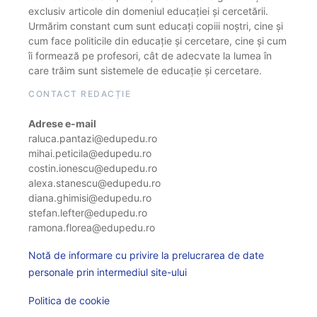
exclusiv articole din domeniul educației și cercetării.
Urmărim constant cum sunt educați copiii noștri, cine și
cum face politicile din educație și cercetare, cine și cum
îi formează pe profesori, cât de adecvate la lumea în
care trăim sunt sistemele de educație și cercetare.
CONTACT REDACȚIE
Adrese e-mail
raluca.pantazi@edupedu.ro
mihai.peticila@edupedu.ro
costin.ionescu@edupedu.ro
alexa.stanescu@edupedu.ro
diana.ghimisi@edupedu.ro
stefan.lefter@edupedu.ro
ramona.florea@edupedu.ro
Notă de informare cu privire la prelucrarea de date
personale prin intermediul site-ului
Politica de cookie