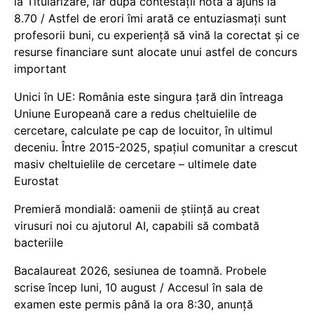
la Titularizare, iar după contestații nota a ajuns la
8.70 / Astfel de erori îmi arată ce entuziasmați sunt
profesorii buni, cu experiență să vină la corectat și ce
resurse financiare sunt alocate unui astfel de concurs
important
Unici în UE: România este singura țară din întreaga
Uniune Europeană care a redus cheltuielile de
cercetare, calculate pe cap de locuitor, în ultimul
deceniu. Între 2015-2025, spațiul comunitar a crescut
masiv cheltuielile de cercetare – ultimele date
Eurostat
Premieră mondială: oamenii de știință au creat
virusuri noi cu ajutorul AI, capabili să combată
bacteriile
Bacalaureat 2026, sesiunea de toamnă. Probele
scrise încep luni, 10 august / Accesul în sala de
examen este permis până la ora 8:30, anunță