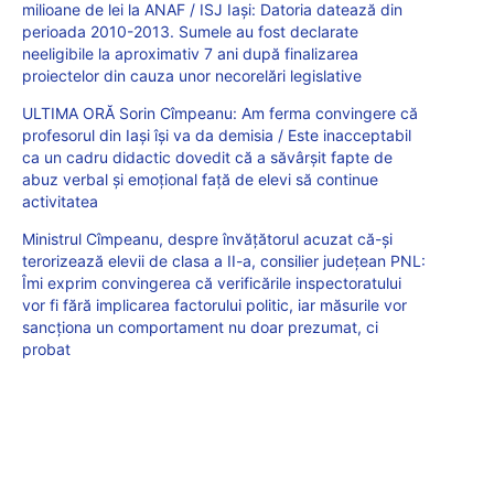
milioane de lei la ANAF / ISJ Iași: Datoria datează din
perioada 2010-2013. Sumele au fost declarate
neeligibile la aproximativ 7 ani după finalizarea
proiectelor din cauza unor necorelări legislative
ULTIMA ORĂ Sorin Cîmpeanu: Am ferma convingere că
profesorul din Iași își va da demisia / Este inacceptabil
ca un cadru didactic dovedit că a săvârșit fapte de
abuz verbal și emoțional față de elevi să continue
activitatea
Ministrul Cîmpeanu, despre învățătorul acuzat că-și
terorizează elevii de clasa a II-a, consilier județean PNL:
Îmi exprim convingerea că verificările inspectoratului
vor fi fără implicarea factorului politic, iar măsurile vor
sancționa un comportament nu doar prezumat, ci
probat