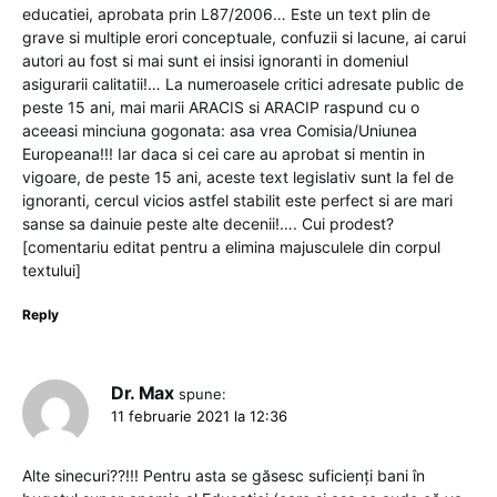
educatiei, aprobata prin L87/2006… Este un text plin de
grave si multiple erori conceptuale, confuzii si lacune, ai carui
autori au fost si mai sunt ei insisi ignoranti in domeniul
asigurarii calitatii!… La numeroasele critici adresate public de
peste 15 ani, mai marii ARACIS si ARACIP raspund cu o
aceeasi minciuna gogonata: asa vrea Comisia/Uniunea
Europeana!!! Iar daca si cei care au aprobat si mentin in
vigoare, de peste 15 ani, aceste text legislativ sunt la fel de
ignoranti, cercul vicios astfel stabilit este perfect si are mari
sanse sa dainuie peste alte decenii!…. Cui prodest?
[comentariu editat pentru a elimina majusculele din corpul
textului]
Reply
Dr. Max
spune:
11 februarie 2021 la 12:36
Alte sinecuri??!!! Pentru asta se găsesc suficienți bani în