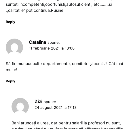
sunteti incompetenti,oportunisti,autosuficienti, etc……..si
,,calitatile” pot continua.Rusine
Reply
Catalina
spune:
11 februarie 2021 la 13:06
Să fie muuuuuuulte departamente, comitete și comisii! Cât mai
multe!
Reply
Zizi
spune:
24 august 2021 la 17:13
Bani aruncați aiurea, dar pentru salarii la profesori nu sunt,
e primul an când nu au fost în stare să plătească concediile