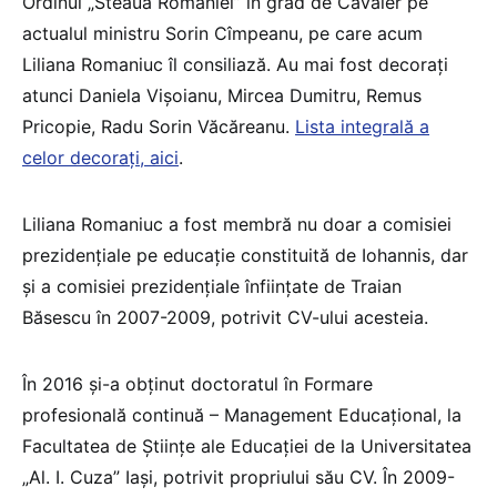
Ordinul „Steaua României” în grad de Cavaler pe
actualul ministru Sorin Cîmpeanu, pe care acum
Liliana Romaniuc îl consiliază. Au mai fost decorați
atunci Daniela Vișoianu, Mircea Dumitru, Remus
Pricopie, Radu Sorin Văcăreanu.
Lista integrală a
celor decorați, aici
.
Liliana Romaniuc a fost membră nu doar a comisiei
prezidențiale pe educație constituită de Iohannis, dar
și a comisiei prezidențiale înființate de Traian
Băsescu în 2007-2009, potrivit CV-ului acesteia.
În 2016 și-a obținut doctoratul în Formare
profesională continuă – Management Educațional, la
Facultatea de Ştiinţe ale Educaţiei de la Universitatea
„Al. I. Cuza” Iași, potrivit propriului său CV. În 2009-