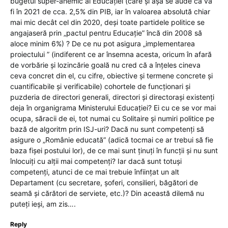
bugetul super-anemic al Educației (care și așa se aude că va
fi în 2021 de cca. 2,5% din PIB, iar în valoarea absolută chiar
mai mic decât cel din 2020, deși toate partidele politice se
angajaseră prin „pactul pentru Educație” încă din 2008 să
aloce minim 6%) ? De ce nu pot asigura „implementarea
proiectului ” (indiferent ce ar însemna acesta, oricum în afară
de vorbărie și lozincărie goală nu cred că a înțeles cineva
ceva concret din el, cu cifre, obiective și termene concrete și
cuantificabile și verificabile) cohortele de funcționari și
puzderia de directori generali, directori și directorași existenți
deja în organigrama Ministerului Educației? Ei cu ce se vor mai
ocupa, săracii de ei, tot numai cu Solitaire și numiri politice pe
bază de algoritm prin ISJ-uri? Dacă nu sunt competenți să
asigure o „Românie educată” (adică tocmai ce ar trebui să fie
baza fișei postului lor), de ce mai sunt ținuți în funcții și nu sunt
înlocuiți cu alții mai competenți? Iar dacă sunt totuși
competenți, atunci de ce mai trebuie înființat un alt
Departament (cu secretare, șoferi, consilieri, băgători de
seamă și cărători de serviete, etc.)? Din această dilemă nu
puteți ieși, am zis….
Reply