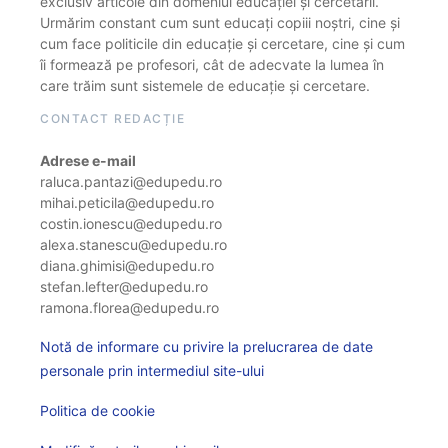
exclusiv articole din domeniul educației și cercetării.
Urmărim constant cum sunt educați copiii noștri, cine și
cum face politicile din educație și cercetare, cine și cum
îi formează pe profesori, cât de adecvate la lumea în
care trăim sunt sistemele de educație și cercetare.
CONTACT REDACȚIE
Adrese e-mail
raluca.pantazi@edupedu.ro
mihai.peticila@edupedu.ro
costin.ionescu@edupedu.ro
alexa.stanescu@edupedu.ro
diana.ghimisi@edupedu.ro
stefan.lefter@edupedu.ro
ramona.florea@edupedu.ro
Notă de informare cu privire la prelucrarea de date
personale prin intermediul site-ului
Politica de cookie