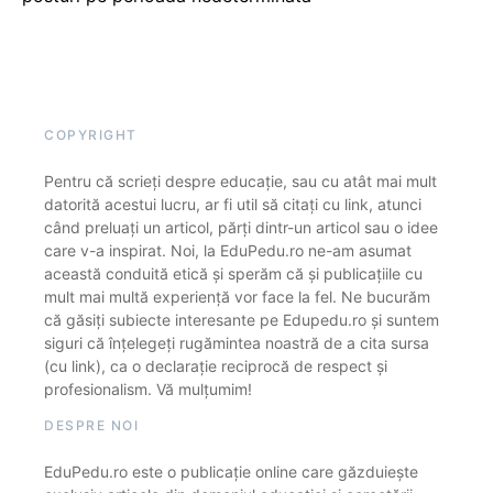
COPYRIGHT
Pentru că scrieți despre educație, sau cu atât mai mult
datorită acestui lucru, ar fi util să citați cu link, atunci
când preluați un articol, părți dintr-un articol sau o idee
care v-a inspirat. Noi, la EduPedu.ro ne-am asumat
această conduită etică și sperăm că și publicațiile cu
mult mai multă experiență vor face la fel. Ne bucurăm
că găsiți subiecte interesante pe Edupedu.ro și suntem
siguri că înțelegeți rugămintea noastră de a cita sursa
(cu link), ca o declarație reciprocă de respect și
profesionalism. Vă mulțumim!
DESPRE NOI
EduPedu.ro este o publicație online care găzduiește