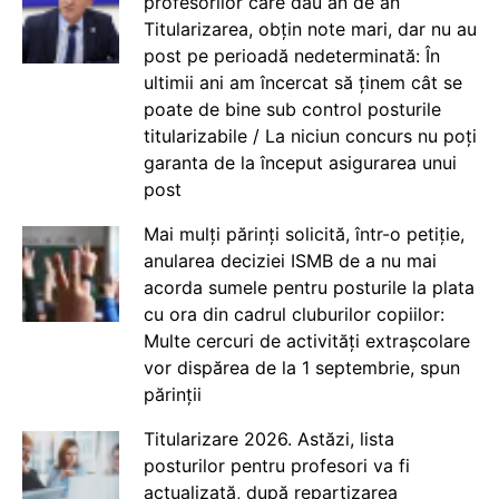
profesorilor care dau an de an
Titularizarea, obțin note mari, dar nu au
post pe perioadă nedeterminată: În
ultimii ani am încercat să ținem cât se
poate de bine sub control posturile
titularizabile / La niciun concurs nu poți
garanta de la început asigurarea unui
post
Mai mulți părinți solicită, într-o petiție,
anularea deciziei ISMB de a nu mai
acorda sumele pentru posturile la plata
cu ora din cadrul cluburilor copiilor:
Multe cercuri de activități extrașcolare
vor dispărea de la 1 septembrie, spun
părinții
Titularizare 2026. Astăzi, lista
posturilor pentru profesori va fi
actualizată, după repartizarea