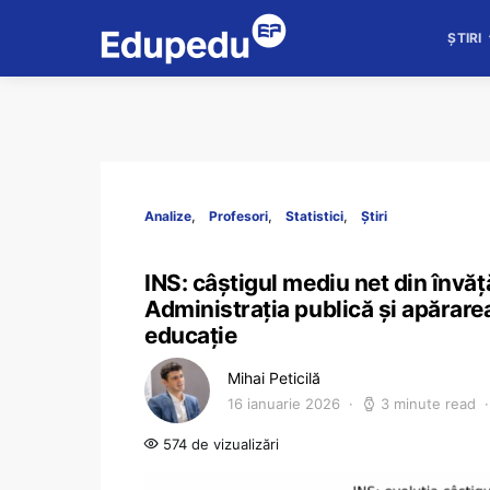
ȘTIRI
Analize
Profesori
Statistici
Știri
INS: câștigul mediu net din învă
Administrația publică și apărarea
educație
Mihai Peticilă
16 ianuarie 2026
3 minute read
574 de vizualizări