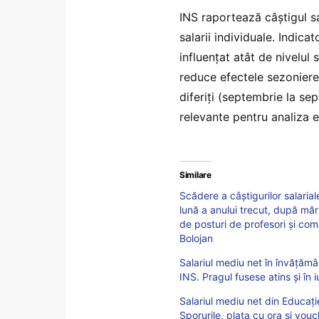
INS raportează câștigul s
salarii individuale. Indica
influențat atât de nivelul s
reduce efectele sezoniere,
diferiți (septembrie la se
relevante pentru analiza e
Similare
Scădere a câștigurilor salaria
lună a anului trecut, după mări
de posturi de profesori și com
Bolojan
Salariul mediu net în învățămâ
INS. Pragul fusese atins și î
Salariul mediu net din Educați
Sporurile, plata cu ora și vou