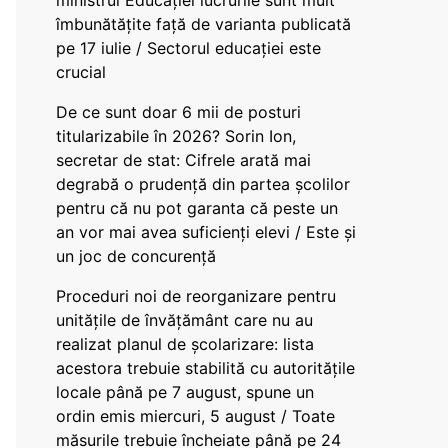
ministrul Educației lucrurile sunt mult
îmbunătățite față de varianta publicată
pe 17 iulie / Sectorul educației este
crucial
De ce sunt doar 6 mii de posturi
titularizabile în 2026? Sorin Ion,
secretar de stat: Cifrele arată mai
degrabă o prudență din partea școlilor
pentru că nu pot garanta că peste un
an vor mai avea suficienți elevi / Este și
un joc de concurență
Proceduri noi de reorganizare pentru
unitățile de învățământ care nu au
realizat planul de școlarizare: lista
acestora trebuie stabilită cu autoritățile
locale până pe 7 august, spune un
ordin emis miercuri, 5 august / Toate
măsurile trebuie încheiate până pe 24