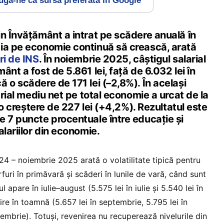
gă-ne ca sursă preferată în Google
n Învățământ a intrat pe scădere anuală în
ia pe economie continuă să crească, arată
ri de INS
. În noiembrie 2025, câștigul salarial
nt a fost de 5.861 lei, față de 6.032 lei în
 o scădere de 171 lei (–2,8%). În același
arial mediu net pe total economie a urcat de la
, o creștere de 227 lei (+4,2%). Rezultatul este
e 7 puncte procentuale între educație și
alariilor din economie.
24 – noiembrie 2025 arată o volatilitate tipică pentru
furi în primăvară și scăderi în lunile de vară, când sunt
 apare în iulie–august (5.575 lei în iulie și 5.540 lei în
re în toamnă (5.657 lei în septembrie, 5.795 lei în
iembrie). Totuși, revenirea nu recuperează nivelurile din