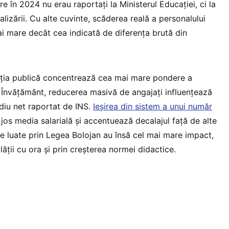
re în 2024 nu erau raportați la Ministerul Educației, ci la
italizării. Cu alte cuvinte, scăderea reală a personalului
ai mare decât cea indicată de diferența brută din
ția publică concentrează cea mai mare pondere a
 Învățământ, reducerea masivă de angajați influențează
ediu net raportat de INS.
Ieșirea din sistem a unui număr
 jos media salarială și accentuează decalajul față de alte
e luate prin Legea Bolojan au însă cel mai mare impact,
ății cu ora și prin creșterea normei didactice.