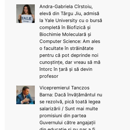
Andra-Gabriela Cîrstoiu,
elevă din Târgu Jiu, admisă
la Yale University cu o bursă
completă în Biofizică și
Biochimie Moleculară și
Computer Science: Am ales
o facultate în străinătate
pentru că pot deprinde noi
cunoștințe, dar vreau să mă
întorc în țară și să devin
profesor
Vicepremierul Tanczos
Barna: Dacă învățământul nu
se rezolvă, pică toată legea
salarizării / Sunt mai multe
promisiuni din partea
Guvernului către angajații
din educație și nu par a fi