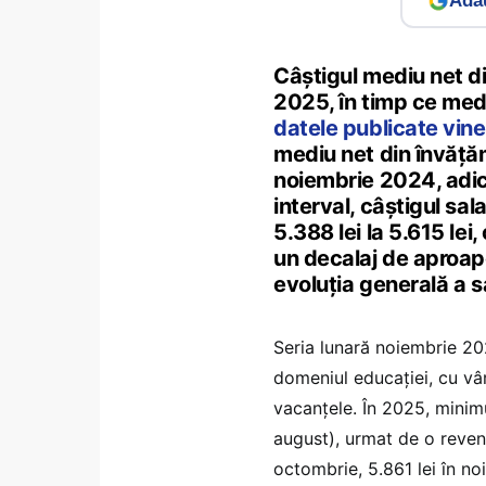
Adau
Câștigul mediu net di
2025, în timp ce med
datele publicate vine
mediu net din învățămâ
noiembrie 2024, adică
interval, câștigul sal
5.388 lei la 5.615 lei
un decalaj de aproap
evoluția generală a s
Seria lunară noiembrie 20
domeniul educației, cu vâr
vacanțele. În 2025, minimul
august), urmat de o reveni
octombrie, 5.861 lei în no