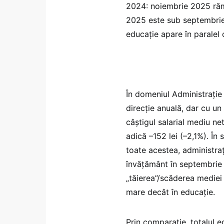
2024: noiembrie 2025 răm
2025 este sub septembrie 
educație apare în paralel 
În domeniul Administrație 
direcție anuală, dar cu un 
câștigul salarial mediu net
adică –152 lei (–2,1%). În
toate acestea, administra
învățământ în septembrie 
„tăierea”/scăderea mediei
mare decât în educație.
Prin comparație, totalul 