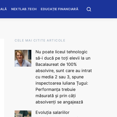
OALĂ
NEXTLAB.TECH
EDUCAȚIE FINANCIARĂ
CELE MAI CITITE ARTICOLE
Nu poate liceul tehnologic
să-i ducă pe toți elevii la un
Bacalaureat de 100%
absolvire, sunt care au intrat
cu media 2 sau 3, spune
inspectoarea Iuliana Țugui:
Performanța trebuie
măsurată și prin câți
absolvenți se angajează
Evoluția salariilor