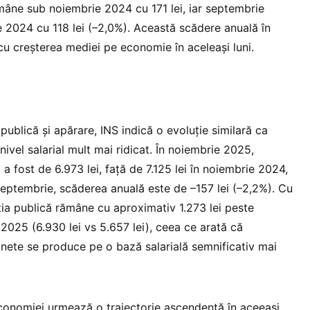
âne sub noiembrie 2024 cu 171 lei, iar septembrie
2024 cu 118 lei (–2,0%). Această scădere anuală în
cu creșterea mediei pe economie în aceleași luni.
publică și apărare, INS indică o evoluție similară ca
nivel salarial mult mai ridicat. În noiembrie 2025,
 a fost de 6.973 lei, față de 7.125 lei în noiembrie 2024,
 septembrie, scăderea anuală este de –157 lei (–2,2%). Cu
ția publică rămâne cu aproximativ 1.273 lei peste
2025 (6.930 lei vs 5.657 lei), ceea ce arată că
 nete se produce pe o bază salarială semnificativ mai
economiei urmează o traiectorie ascendentă în aceeași