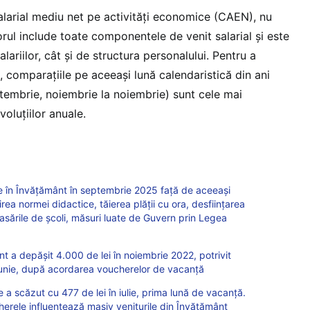
alarial mediu net pe activități economice (CAEN), nu
torul include toate componentele de venit salarial și este
alariilor, cât și de structura personalului. Pentru a
 comparațiile pe aceeași lună calendaristică din ani
ptembrie, noiembrie la noiembrie) sunt cele mai
voluțiilor anuale.
le în Învățământ în septembrie 2025 față de aceeași
rea normei didactice, tăierea plății cu ora, desființarea
asările de școli, măsuri luate de Guvern prin Legea
nt a depășit 4.000 de lei în noiembrie 2022, potrivit
n iunie, după acordarea voucherelor de vacanță
e a scăzut cu 477 de lei în iulie, prima lună de vacanță.
cherele influențează masiv veniturile din Învățământ