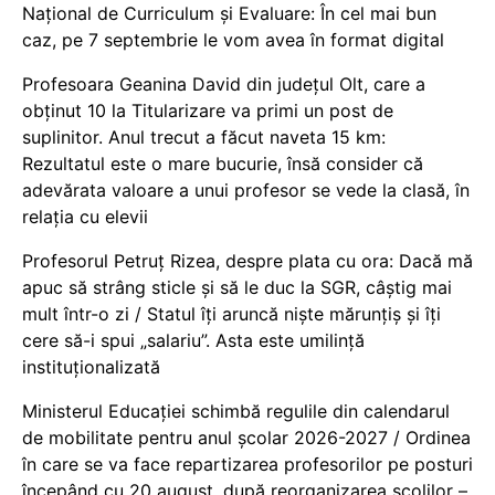
Național de Curriculum și Evaluare: În cel mai bun
caz, pe 7 septembrie le vom avea în format digital
Profesoara Geanina David din județul Olt, care a
obținut 10 la Titularizare va primi un post de
suplinitor. Anul trecut a făcut naveta 15 km:
Rezultatul este o mare bucurie, însă consider că
adevărata valoare a unui profesor se vede la clasă, în
relația cu elevii
Profesorul Petruț Rizea, despre plata cu ora: Dacă mă
apuc să strâng sticle și să le duc la SGR, câștig mai
mult într-o zi / Statul îți aruncă niște mărunțiș și îți
cere să-i spui „salariu”. Asta este umilință
instituționalizată
Ministerul Educației schimbă regulile din calendarul
de mobilitate pentru anul școlar 2026-2027 / Ordinea
în care se va face repartizarea profesorilor pe posturi
începând cu 20 august, după reorganizarea școlilor –