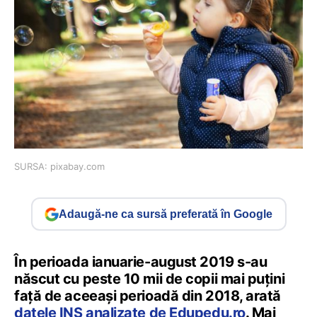
SURSA: pixabay.com
Adaugă-ne ca sursă preferată în Google
În perioada ianuarie-august 2019 s-au
născut cu peste 10 mii de copii mai puţini
faţă de aceeaşi perioadă din 2018, arată
datele INS analizate de Edupedu.ro
. Mai