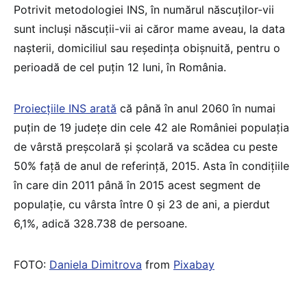
Potrivit metodologiei INS, în numărul născuţilor-vii
sunt incluşi născuţii-vii ai căror mame aveau, la data
naşterii, domiciliul sau reşedinţa obişnuită, pentru o
perioadă de cel puţin 12 luni, în România.
Proiecțiile INS arată
că până în anul 2060 în numai
puțin de 19 județe din cele 42 ale României populaţia
de vârstă preşcolară şi şcolară va scădea cu peste
50% față de anul de referință, 2015. Asta în condițiile
în care din 2011 până în 2015 acest segment de
populație, cu vârsta între 0 și 23 de ani, a pierdut
6,1%, adică 328.738 de persoane.
FOTO:
Daniela Dimitrova
from
Pixabay