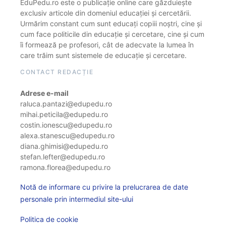
EduPedu.ro este o publicație online care găzduiește
exclusiv articole din domeniul educației și cercetării.
Urmărim constant cum sunt educați copiii noștri, cine și
cum face politicile din educație și cercetare, cine și cum
îi formează pe profesori, cât de adecvate la lumea în
care trăim sunt sistemele de educație și cercetare.
CONTACT REDACȚIE
Adrese e-mail
raluca.pantazi@edupedu.ro
mihai.peticila@edupedu.ro
costin.ionescu@edupedu.ro
alexa.stanescu@edupedu.ro
diana.ghimisi@edupedu.ro
stefan.lefter@edupedu.ro
ramona.florea@edupedu.ro
Notă de informare cu privire la prelucrarea de date
personale prin intermediul site-ului
Politica de cookie