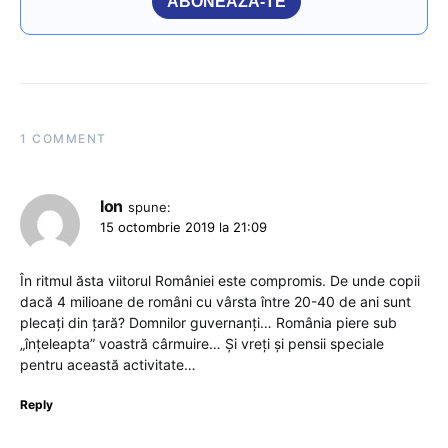
ABONEAZĂ-TE
1 COMMENT
Ion
spune:
15 octombrie 2019 la 21:09
În ritmul ăsta viitorul României este compromis. De unde copii
dacă 4 milioane de români cu vârsta între 20-40 de ani sunt
plecați din țară? Domnilor guvernanți… România piere sub
„înțeleapta” voastră cârmuire… Și vreți și pensii speciale
pentru această activitate…
Reply