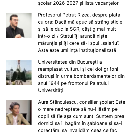
școlar 2026-2027 și lista vacanțelor
Profesorul Petruț Rizea, despre plata
cu ora: Dacă mă apuc să strâng sticle
și să le duc la SGR, câștig mai mult
într-o zi / Statul îți aruncă niște
mărunțiș și îți cere să-i spui „salariu”.
Asta este umilință instituționalizată
Universitatea din București a
reamplasat vulturul și cei doi grifoni
distruși în urma bombardamentelor din
anul 1944 pe frontonul Palatului
Universității
Aura Stănculescu, consilier școlar: Este
o mare nedreptate să nu-i lăsăm pe
copii să fie așa cum sunt. Suntem prea
dornici să îi băgăm în șabloane și să-i
corectăm, să invalidăm ceea ce fac