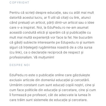
COPYRIGHT
Pentru că scrieți despre educație, sau cu atât mai mult
datorită acestui lucru, ar fi util să citați cu link, atunci
când preluați un articol, părți dintr-un articol sau o idee
care v-a inspirat. Noi, la EduPedu.ro ne-am asumat
această conduită etică și sperăm că și publicațiile cu
mult mai multă experiență vor face la fel. Ne bucurăm
că găsiți subiecte interesante pe Edupedu.ro și suntem
siguri că înțelegeți rugămintea noastră de a cita sursa
(cu link), ca o declarație reciprocă de respect și
profesionalism. Vă mulțumim!
DESPRE NOI
EduPedu.ro este o publicație online care găzduiește
exclusiv articole din domeniul educației și cercetării.
Urmărim constant cum sunt educați copiii noștri, cine și
cum face politicile din educație și cercetare, cine și cum
îi formează pe profesori, cât de adecvate la lumea în
care trăim sunt sistemele de educație și cercetare.