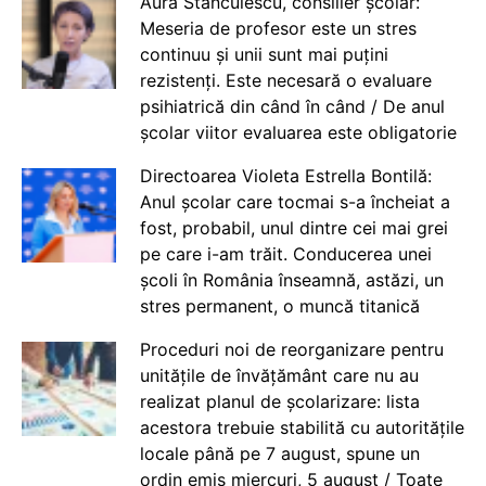
Aura Stănculescu, consilier școlar:
Meseria de profesor este un stres
continuu și unii sunt mai puțini
rezistenți. Este necesară o evaluare
psihiatrică din când în când / De anul
școlar viitor evaluarea este obligatorie
Directoarea Violeta Estrella Bontilă:
Anul școlar care tocmai s-a încheiat a
fost, probabil, unul dintre cei mai grei
pe care i-am trăit. Conducerea unei
școli în România înseamnă, astăzi, un
stres permanent, o muncă titanică
Proceduri noi de reorganizare pentru
unitățile de învățământ care nu au
realizat planul de școlarizare: lista
acestora trebuie stabilită cu autoritățile
locale până pe 7 august, spune un
ordin emis miercuri, 5 august / Toate