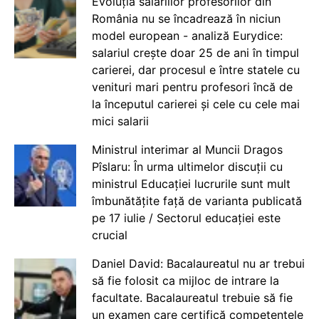
Evoluția salariilor profesorilor din
România nu se încadrează în niciun
model european - analiză Eurydice:
salariul crește doar 25 de ani în timpul
carierei, dar procesul e între statele cu
venituri mari pentru profesori încă de
la începutul carierei și cele cu cele mai
mici salarii
Ministrul interimar al Muncii Dragos
Pîslaru: În urma ultimelor discuții cu
ministrul Educației lucrurile sunt mult
îmbunătățite față de varianta publicată
pe 17 iulie / Sectorul educației este
crucial
Daniel David: Bacalaureatul nu ar trebui
să fie folosit ca mijloc de intrare la
facultate. Bacalaureatul trebuie să fie
un examen care certifică competențele