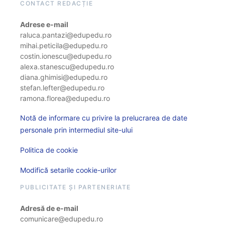
CONTACT REDACȚIE
Adrese e-mail
raluca.pantazi@edupedu.ro
mihai.peticila@edupedu.ro
costin.ionescu@edupedu.ro
alexa.stanescu@edupedu.ro
diana.ghimisi@edupedu.ro
stefan.lefter@edupedu.ro
ramona.florea@edupedu.ro
Notă de informare cu privire la prelucrarea de date
personale prin intermediul site-ului
Politica de cookie
Modifică setarile cookie-urilor
PUBLICITATE ȘI PARTENERIATE
Adresă de e-mail
comunicare@edupedu.ro