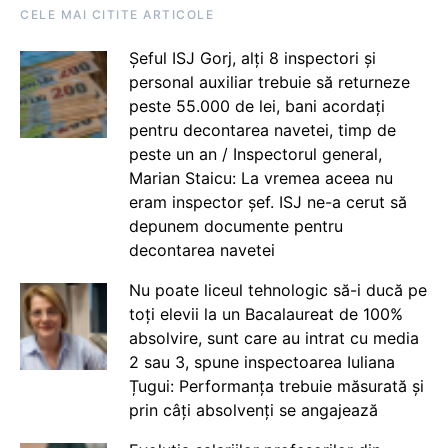
CELE MAI CITITE ARTICOLE
Șeful ISJ Gorj, alți 8 inspectori și
personal auxiliar trebuie să returneze
peste 55.000 de lei, bani acordați
pentru decontarea navetei, timp de
peste un an / Inspectorul general,
Marian Staicu: La vremea aceea nu
eram inspector șef. ISJ ne-a cerut să
depunem documente pentru
decontarea navetei
Nu poate liceul tehnologic să-i ducă pe
toți elevii la un Bacalaureat de 100%
absolvire, sunt care au intrat cu media
2 sau 3, spune inspectoarea Iuliana
Țugui: Performanța trebuie măsurată și
prin câți absolvenți se angajează