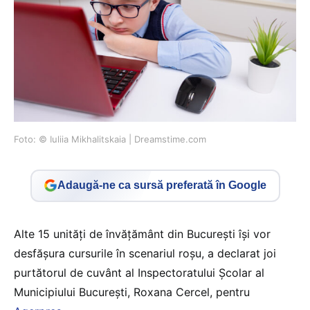
Foto: © Iuliia Mikhalitskaia | Dreamstime.com
Adaugă-ne ca sursă preferată în Google
Alte 15 unităţi de învăţământ din Bucureşti îşi vor
desfăşura cursurile în scenariul roşu, a declarat joi
purtătorul de cuvânt al Inspectoratului Şcolar al
Municipiului Bucureşti, Roxana Cercel, pentru