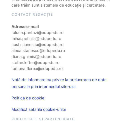
care trăim sunt sistemele de educație și cercetare.
CONTACT REDACȚIE
Adrese e-mail
raluca.pantazi@edupedu.ro
mihai.peticila@edupedu.ro
costin.ionescu@edupedu.ro
alexa.stanescu@edupedu.ro
diana.ghimisi@edupedu.ro
stefan.lefter@edupedu.ro
ramona.florea@edupedu.ro
Notă de informare cu privire la prelucrarea de date
personale prin intermediul site-ului
Politica de cookie
Modifică setarile cookie-urilor
PUBLICITATE ȘI PARTENERIATE