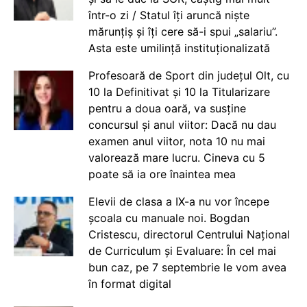
într-o zi / Statul îți aruncă niște
mărunțiș și îți cere să-i spui „salariu”.
Asta este umilință instituționalizată
Profesoară de Sport din județul Olt, cu
10 la Definitivat și 10 la Titularizare
pentru a doua oară, va susține
concursul și anul viitor: Dacă nu dau
examen anul viitor, nota 10 nu mai
valorează mare lucru. Cineva cu 5
poate să ia ore înaintea mea
Elevii de clasa a IX-a nu vor începe
școala cu manuale noi. Bogdan
Cristescu, directorul Centrului Național
de Curriculum și Evaluare: În cel mai
bun caz, pe 7 septembrie le vom avea
în format digital