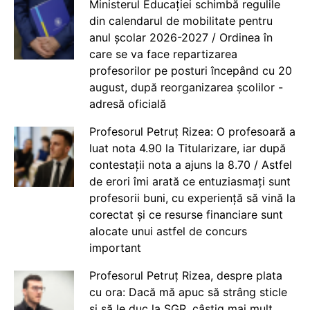
Ministerul Educației schimbă regulile
din calendarul de mobilitate pentru
anul școlar 2026-2027 / Ordinea în
care se va face repartizarea
profesorilor pe posturi începând cu 20
august, după reorganizarea școlilor -
adresă oficială
Profesorul Petruț Rizea: O profesoară a
luat nota 4.90 la Titularizare, iar după
contestații nota a ajuns la 8.70 / Astfel
de erori îmi arată ce entuziasmați sunt
profesorii buni, cu experiență să vină la
corectat și ce resurse financiare sunt
alocate unui astfel de concurs
important
Profesorul Petruț Rizea, despre plata
cu ora: Dacă mă apuc să strâng sticle
și să le duc la SGR, câștig mai mult