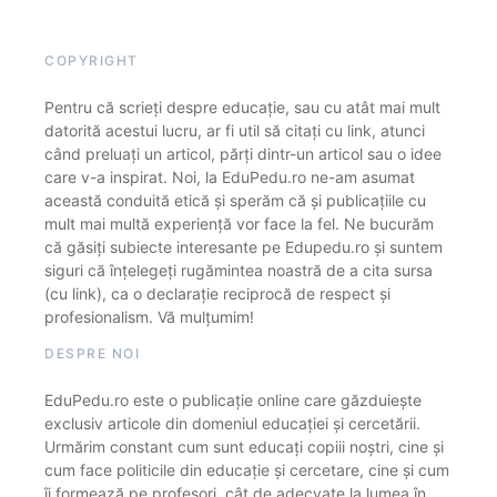
COPYRIGHT
Pentru că scrieți despre educație, sau cu atât mai mult
datorită acestui lucru, ar fi util să citați cu link, atunci
când preluați un articol, părți dintr-un articol sau o idee
care v-a inspirat. Noi, la EduPedu.ro ne-am asumat
această conduită etică și sperăm că și publicațiile cu
mult mai multă experiență vor face la fel. Ne bucurăm
că găsiți subiecte interesante pe Edupedu.ro și suntem
siguri că înțelegeți rugămintea noastră de a cita sursa
(cu link), ca o declarație reciprocă de respect și
profesionalism. Vă mulțumim!
DESPRE NOI
EduPedu.ro este o publicație online care găzduiește
exclusiv articole din domeniul educației și cercetării.
Urmărim constant cum sunt educați copiii noștri, cine și
cum face politicile din educație și cercetare, cine și cum
îi formează pe profesori, cât de adecvate la lumea în