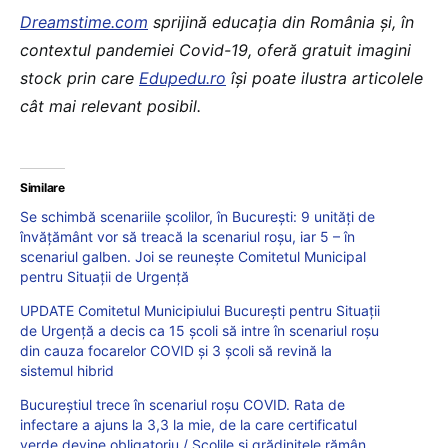
Dreamstime.com
sprijină educaţia din România şi, în
contextul pandemiei Covid-19, oferă gratuit imagini
stock prin care
Edupedu.ro
îşi poate ilustra articolele
cât mai relevant posibil.
Similare
Se schimbă scenariile școlilor, în București: 9 unităţi de
învăţământ vor să treacă la scenariul roşu, iar 5 – în
scenariul galben. Joi se reunește Comitetul Municipal
pentru Situații de Urgență
UPDATE Comitetul Municipiului Bucureşti pentru Situaţii
de Urgenţă a decis ca 15 școli să intre în scenariul roșu
din cauza focarelor COVID și 3 școli să revină la
sistemul hibrid
Bucureștiul trece în scenariul roșu COVID. Rata de
infectare a ajuns la 3,3 la mie, de la care certificatul
verde devine obligatoriu / Școlile și grădinițele rămân