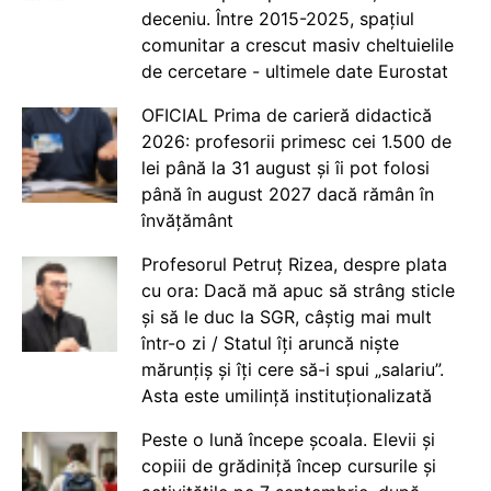
deceniu. Între 2015-2025, spațiul
comunitar a crescut masiv cheltuielile
de cercetare - ultimele date Eurostat
OFICIAL Prima de carieră didactică
2026: profesorii primesc cei 1.500 de
lei până la 31 august și îi pot folosi
până în august 2027 dacă rămân în
învățământ
Profesorul Petruț Rizea, despre plata
cu ora: Dacă mă apuc să strâng sticle
și să le duc la SGR, câștig mai mult
într-o zi / Statul îți aruncă niște
mărunțiș și îți cere să-i spui „salariu”.
Asta este umilință instituționalizată
Peste o lună începe școala. Elevii și
copiii de grădiniță încep cursurile și