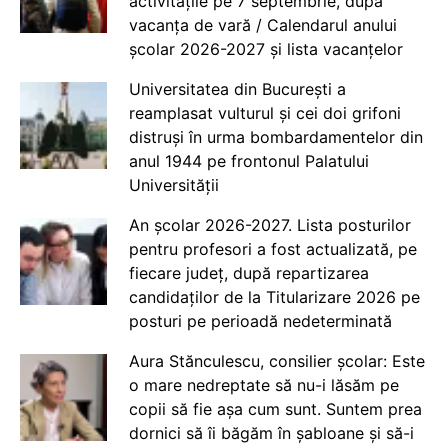
activitățile pe 7 septembrie, după
vacanța de vară / Calendarul anului
școlar 2026-2027 și lista vacanțelor
Universitatea din București a
reamplasat vulturul și cei doi grifoni
distruși în urma bombardamentelor din
anul 1944 pe frontonul Palatului
Universității
An școlar 2026-2027. Lista posturilor
pentru profesori a fost actualizată, pe
fiecare județ, după repartizarea
candidaților de la Titularizare 2026 pe
posturi pe perioadă nedeterminată
Aura Stănculescu, consilier școlar: Este
o mare nedreptate să nu-i lăsăm pe
copii să fie așa cum sunt. Suntem prea
dornici să îi băgăm în șabloane și să-i