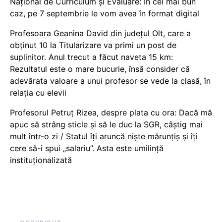
Național de Curriculum și Evaluare: În cel mai bun
caz, pe 7 septembrie le vom avea în format digital
Profesoara Geanina David din județul Olt, care a
obținut 10 la Titularizare va primi un post de
suplinitor. Anul trecut a făcut naveta 15 km:
Rezultatul este o mare bucurie, însă consider că
adevărata valoare a unui profesor se vede la clasă, în
relația cu elevii
Profesorul Petruț Rizea, despre plata cu ora: Dacă mă
apuc să strâng sticle și să le duc la SGR, câștig mai
mult într-o zi / Statul îți aruncă niște mărunțiș și îți
cere să-i spui „salariu”. Asta este umilință
instituționalizată