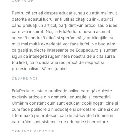
COPYRIGHT
Pentru că scrieți despre educație, sau cu atât mai mult
datorită acestui lucru, ar fi util să citați cu link, atunci
când preluați un articol, părți dintr-un articol sau o idee
care v-a inspirat. Noi, la EduPedu.ro ne-am asumat
această conduită etică și sperăm că și publicațiile cu
mult mai multă experiență vor face la fel. Ne bucurăm
că găsiți subiecte interesante pe Edupedu.ro și suntem
siguri că înțelegeți rugămintea noastră de a cita sursa
(cu link), ca o declarație reciprocă de respect și
profesionalism. Vă mulțumim!
DESPRE NOI
EduPedu.ro este o publicație online care găzduiește
exclusiv articole din domeniul educației și cercetării.
Urmărim constant cum sunt educați copiii noștri, cine și
cum face politicile din educație și cercetare, cine și cum
îi formează pe profesori, cât de adecvate la lumea în
care trăim sunt sistemele de educație și cercetare.
CONTACT REDACȚIE