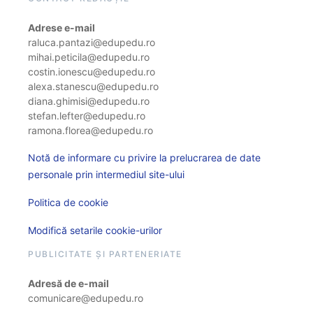
Adrese e-mail
raluca.pantazi@edupedu.ro
mihai.peticila@edupedu.ro
costin.ionescu@edupedu.ro
alexa.stanescu@edupedu.ro
diana.ghimisi@edupedu.ro
stefan.lefter@edupedu.ro
ramona.florea@edupedu.ro
Notă de informare cu privire la prelucrarea de date
personale prin intermediul site-ului
Politica de cookie
Modifică setarile cookie-urilor
PUBLICITATE ȘI PARTENERIATE
Adresă de e-mail
comunicare@edupedu.ro