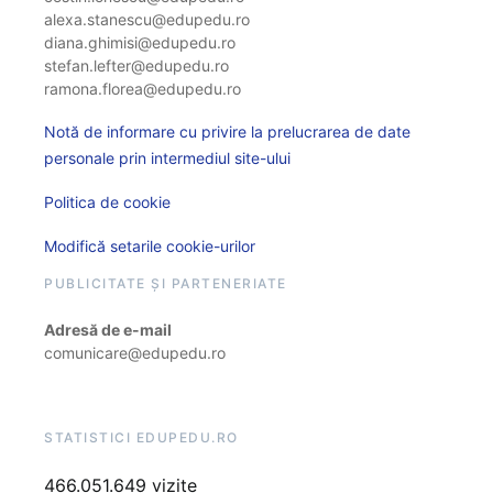
alexa.stanescu@edupedu.ro
diana.ghimisi@edupedu.ro
stefan.lefter@edupedu.ro
ramona.florea@edupedu.ro
Notă de informare cu privire la prelucrarea de date
personale prin intermediul site-ului
Politica de cookie
Modifică setarile cookie-urilor
PUBLICITATE ȘI PARTENERIATE
Adresă de e-mail
comunicare@edupedu.ro
STATISTICI EDUPEDU.RO
466.051.649 vizite