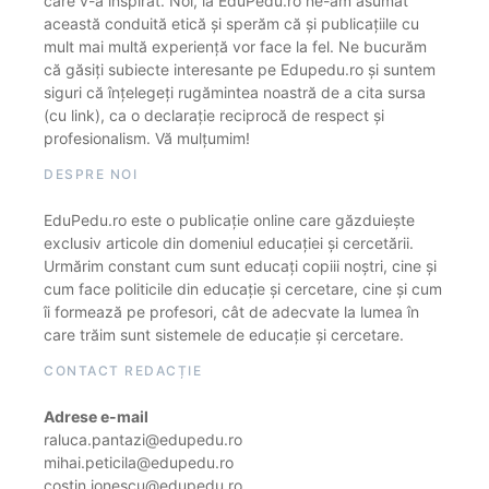
care v-a inspirat. Noi, la EduPedu.ro ne-am asumat
această conduită etică și sperăm că și publicațiile cu
mult mai multă experiență vor face la fel. Ne bucurăm
că găsiți subiecte interesante pe Edupedu.ro și suntem
siguri că înțelegeți rugămintea noastră de a cita sursa
(cu link), ca o declarație reciprocă de respect și
profesionalism. Vă mulțumim!
DESPRE NOI
EduPedu.ro este o publicație online care găzduiește
exclusiv articole din domeniul educației și cercetării.
Urmărim constant cum sunt educați copiii noștri, cine și
cum face politicile din educație și cercetare, cine și cum
îi formează pe profesori, cât de adecvate la lumea în
care trăim sunt sistemele de educație și cercetare.
CONTACT REDACȚIE
Adrese e-mail
raluca.pantazi@edupedu.ro
mihai.peticila@edupedu.ro
costin.ionescu@edupedu.ro