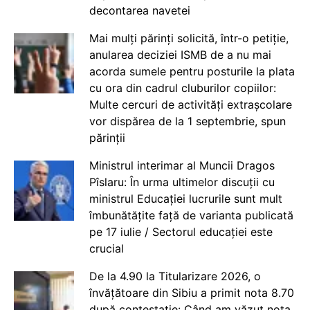
decontarea navetei
Mai mulți părinți solicită, într-o petiție,
anularea deciziei ISMB de a nu mai
acorda sumele pentru posturile la plata
cu ora din cadrul cluburilor copiilor:
Multe cercuri de activități extrașcolare
vor dispărea de la 1 septembrie, spun
părinții
Ministrul interimar al Muncii Dragos
Pîslaru: În urma ultimelor discuții cu
ministrul Educației lucrurile sunt mult
îmbunătățite față de varianta publicată
pe 17 iulie / Sectorul educației este
crucial
De la 4.90 la Titularizare 2026, o
învățătoare din Sibiu a primit nota 8.70
după contestație: Când am văzut nota