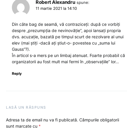
Robert Alexandru
spune:
11 martie 2021 la 14:10
Din câte bag de seamă, vă contraziceți: după ce vorbiți
despre „prezumpția de nevinovăție”, apoi lansați propria
dvs. acuzație, bazată pe timpul scurt de rezolvare al unui
elev (mai știți -dacă ați știut-o- povestea cu „suma lui
Gauss”?).
În articol s-a mers pe un limbaj atenuat. Foarte probabil că
organizatorii au fost mult mai fermi în „observațiile” lor…
Reply
LASĂ UN RĂSPUNS
Adresa ta de email nu va fi publicată.
Câmpurile obligatorii
sunt marcate cu
*