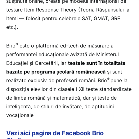
susținută online, creată pe modelul internațional de
testare Item Response Theory (Teoria Răspunsului la
Itemi — folosit pentru celebrele SAT, GMAT, GRE
etc.).
®
Brio
este o platformă ed-tech de măsurare a
performanței educaționale avizată de Ministerul
Educației și Cercetării, iar
testele sunt în totalitate
bazate pe programa școlară românească
și sunt
®
realizate exclusiv de profesori români. Brio
pune la
dispoziția elevilor din clasele I-XII teste standardizate
de limba română și matematică, dar și teste de
inteligență, de stiluri de învățare, de aptitudini
vocaționale
Vezi aici pagina de Facebook Brio