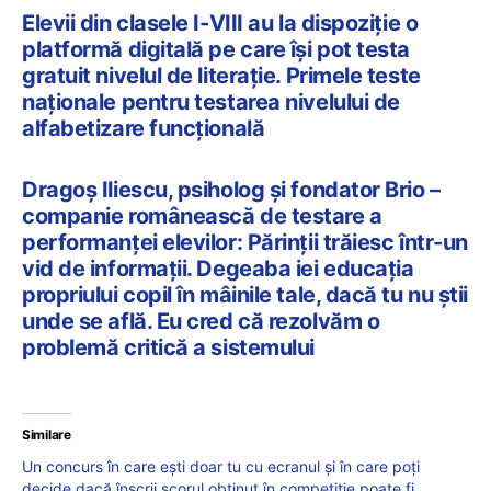
Elevii din clasele I-VIII au la dispoziție o
platformă digitală pe care își pot testa
gratuit nivelul de literație. Primele teste
naționale pentru testarea nivelului de
alfabetizare funcțională
Dragoș Iliescu, psiholog și fondator Brio –
companie românească de testare a
performanței elevilor: Părinții trăiesc într-un
vid de informații. Degeaba iei educația
propriului copil în mâinile tale, dacă tu nu știi
unde se află. Eu cred că rezolvăm o
problemă critică a sistemului
Similare
Un concurs în care ești doar tu cu ecranul și în care poți
decide dacă înscrii scorul obținut în competiție poate fi