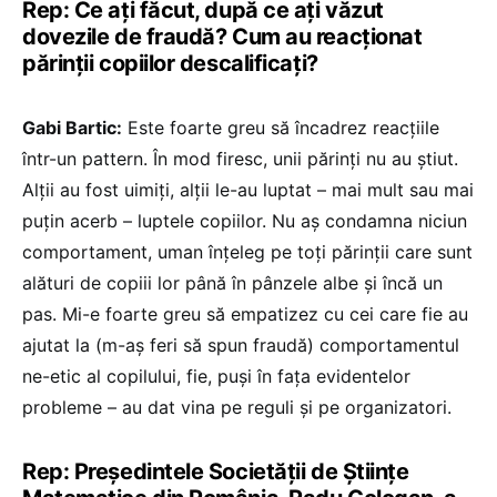
Rep: Ce ați făcut, după ce ați văzut
dovezile de fraudă? Cum au reacționat
părinții copiilor descalificați?
Gabi Bartic:
Este foarte greu să încadrez reacțiile
într-un pattern. În mod firesc, unii părinți nu au știut.
Alții au fost uimiți, alții le-au luptat – mai mult sau mai
puțin acerb – luptele copiilor. Nu aș condamna niciun
comportament, uman înțeleg pe toți părinții care sunt
alături de copiii lor până în pânzele albe și încă un
pas. Mi-e foarte greu să empatizez cu cei care fie au
ajutat la (m-aș feri să spun fraudă) comportamentul
ne-etic al copilului, fie, puși în fața evidentelor
probleme – au dat vina pe reguli și pe organizatori.
Rep: Președintele Societății de Științe