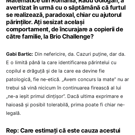
Matematice din România, Radu Gologan, a
avertizat în urmă cu o săptămână că furtul
se realizează, paradoxal, chiar cu ajutorul
părinților. Ați sesizat același
comportament, de încurajare a copierii de
către familie, la Brio Challenge?
Gabi Bartic:
Din nefericire, da. Cazuri puține, dar da.
E o limită până la care identificarea părintelui cu
copilul e drăguță și de la care ea devine fie
patologică, fie ne-etică. „Avem concurs la mate” nu ar
trebui să vină nicicum în continuarea firească al lui
„ne-a ieșit primul dințișor”. Dacă ultima exprimare e
haioasă și posibil tolerabilă, prima poate fi chiar ne-
legală.
Rep: Care estimați că este cauza acestui