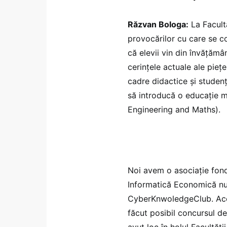
Răzvan Bologa:
La Facult
provocărilor cu care se c
că elevii vin din învățămâ
cerințele actuale ale pie
cadre didactice și studenț
să introducă o educație 
Engineering and Maths).
Noi avem o asociație fon
Informatică Economică nu
CyberKnwoledgeClub. Acea
făcut posibil concursul de
avut loc în holul Facultăț