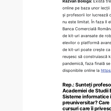
Răzvan Bologa:
Există tre
online pe baza unor lecții 
și profesorii lor lucrează 
nu este limitat. În faza II 
Banca Comercială Română (
de kit-uri avansate de rob
elevilor o platformă avans
de kit-uri poate crește ca 
reușesc să construiască kit
pandemică, faza finală se 
disponibile online la
https
Rep.: Sunteți profeso
Academiei de Studii 
Sisteme informatice i
preuniversitar? Care 
cursuri care îi prives