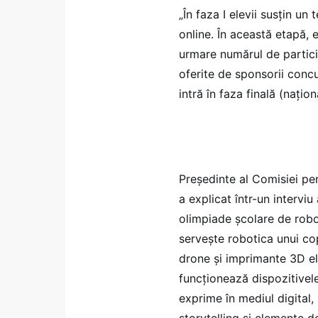
„În faza I elevii susțin un
online. În această etapă, el
urmare numărul de participa
oferite de sponsorii concur
intră în faza finală (națio
Președinte al Comisiei pen
a explicat într-un intervi
olimpiade școlare de roboti
servește robotica unui cop
drone și imprimante 3D el
funcționează dispozitive
exprime în mediul digital
storytelling și elemente de