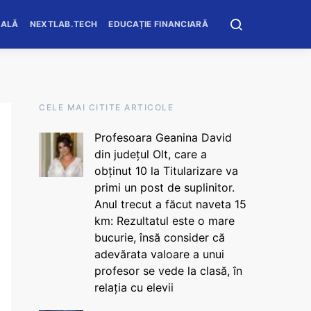
OALĂ
NEXTLAB.TECH
EDUCAȚIE FINANCIARĂ
CELE MAI CITITE ARTICOLE
Profesoara Geanina David
din județul Olt, care a
obținut 10 la Titularizare va
primi un post de suplinitor.
Anul trecut a făcut naveta 15
km: Rezultatul este o mare
bucurie, însă consider că
adevărata valoare a unui
profesor se vede la clasă, în
relația cu elevii