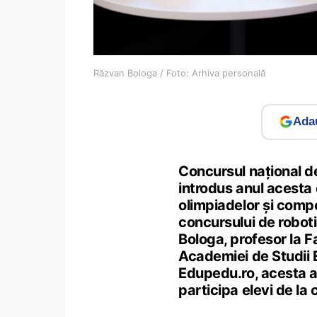
Răzvan Bologa / Foto: Arhiva personală
Adau
Concursul național de
introdus anul acesta d
olimpiadelor și compet
concursului de robot
Bologa, profesor la F
Academiei de Studii 
Edupedu.ro, acesta a 
participa elevi de la 