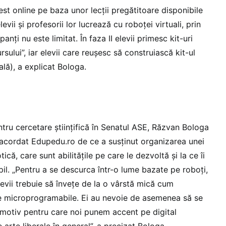
 test online pe baza unor lecții pregătitoare disponibile
evii și profesorii lor lucrează cu roboței virtuali, prin
nți nu este limitat. În faza II elevii primesc kit-uri
sului”, iar elevii care reușesc să construiască kit-ul
nală), a explicat Bologa.
tru cercetare științifică în Senatul ASE, Răzvan Bologa
u acordat Edupedu.ro de ce a susținut organizarea unei
că, care sunt abilitățile pe care le dezvoltă și la ce îi
il. „Pentru a se descurca într-o lume bazate pe roboți,
evii trebuie să învețe de la o vârstă mică cum
le microprogramabile. Ei au nevoie de asemenea să se
, motiv pentru care noi punem accent pe digital
 arte liberale în general”, a precizat Bologa.