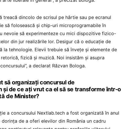
ă treacă dincolo de scrisul pe hârtie sau pe ecranul
buie să folosească și chip-uri microprogramabile în
au nevoie să experimenteze cu mici dispozitive fizico-
celor din jur realizările lor. Desigur că o educație de
tă la tehnologie. Elevii trebuie să învețe și elemente de
 retorică, fizică și muzică. Noi insistăm și asupra
 concursului”, a declarat Răzvan Bologa.
t să organizați concursul de
 și de ce ați vrut ca el să se transforme într-o
ă de Minister?
ie a concursului Nextlab.tech a fost organizată în anul
 dorința de a oferi elevilor din România un cadru
ze conținuturi relevante pentru profesiile viitorului.