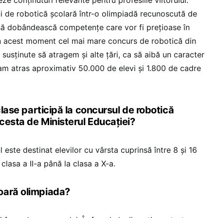
 de robotică școlară într-o olimpiadă recunoscută de
i să dobândească competențe care vor fi prețioase în
 în acest moment cel mai mare concurs de robotică din
susținute să atragem și alte țări, ca să aibă un caracter
am atras aproximativ 50.000 de elevi și 1.800 de cadre
 clase participă la concursul de robotică
cesta de Ministerul Educației?
este destinat elevilor cu vârsta cuprinsă între 8 și 16
 clasa a II-a până la clasa a X-a.
oară olimpiada?