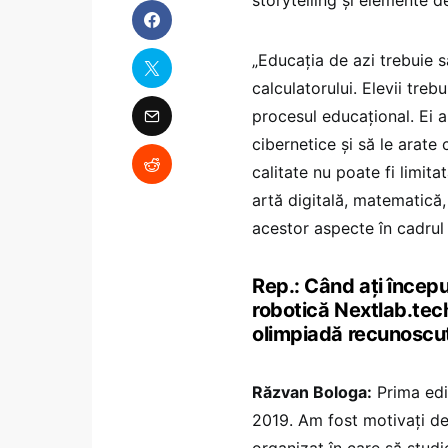
„Educația de azi trebuie s
calculatorului. Elevii tre
procesul educațional. Ei 
cibernetice și să le arate 
calitate nu poate fi limita
artă digitală, matematică,
acestor aspecte în cadrul
Rep.: Când ați începu
robotică Nextlab.tech
olimpiadă recunoscut
Răzvan Bologa:
Prima ediț
2019. Am fost motivați de
organizat în care să studie