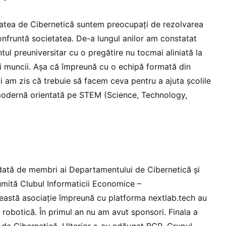
atea de Cibernetică suntem preocupați de rezolvarea
onfruntă societatea. De-a lungul anilor am constatat
ntul preuniversitar cu o pregătire nu tocmai aliniată la
ței muncii. Așa că împreună cu o echipă formată din
i am zis că trebuie să facem ceva pentru a ajuta școlile
modernă orientată pe STEM (Science, Technology,
dată de membri ai Departamentului de Cibernetică și
mită Clubul Informaticii Economice –
stă asociație împreună cu platforma nextlab.tech au
 robotică. În primul an nu am avut sponsori. Finala a
ii de Cibernetică. Ulterior s-au adăugat BCR, Grupul