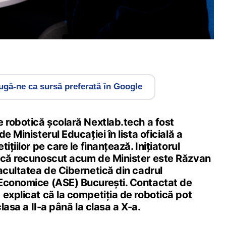
gă-ne ca sursă preferată în Google
 robotică școlară Nextlab.tech a fost
e Ministerul Educației în lista oficială a
ițiilor pe care le finanțează. Inițiatorul
ică recunoscut acum de Minister este Răzvan
acultatea de Cibernetică din cadrul
Economice (ASE) București. Contactat de
explicat că la competiția de robotică pot
clasa a II-a până la clasa a X-a.