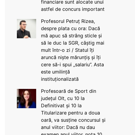
financiare sunt alocate unui
astfel de concurs important
Profesorul Petruț Rizea,
despre plata cu ora: Dacă
mă apuc să strâng sticle și
să le duc la SGR, câștig mai
mult într-o zi / Statul îți
aruncă niște mărunțiș și îți
cere să-i spui „salariu”. Asta
este umilință
instituționalizată
Profesoară de Sport din
județul Olt, cu 10 la
Definitivat și 10 la
Titularizare pentru a doua
oară, va susține concursul și
anul viitor: Dacă nu dau
examen anul viitor, nota 10