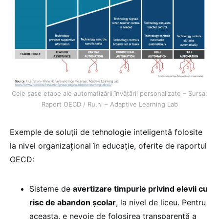
Cele șase etape ale automatizării învățării personalizate – Sursa:
Raport OECD / Ru.nl – Adaptive Learning Lab
Exemple de soluții de tehnologie inteligentă folosite
la nivel organizațional în educație, oferite de raportul
OECD:
Sisteme de
avertizare timpurie privind elevii cu
risc de abandon școlar
, la nivel de liceu. Pentru
aceasta, e nevoie de folosirea transparentă a