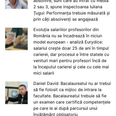
absolvire, sunt care au intrat cu media
2 sau 3, spune inspectoarea Iuliana
Țugui: Performanța trebuie măsurată și
prin câți absolvenți se angajează
Evoluția salariilor profesorilor din
România nu se încadrează în niciun
model european - analiză Eurydice:
salariul crește doar 25 de ani în timpul
carierei, dar procesul e între statele cu
venituri mari pentru profesori încă de
la începutul carierei și cele cu cele mai
mici salarii
Daniel David: Bacalaureatul nu ar trebui
să fie folosit ca mijloc de intrare la
facultate. Bacalaureatul trebuie să fie
un examen care certifică competențele
pe care le ai după parcursul unui
învățământ obligatoriu