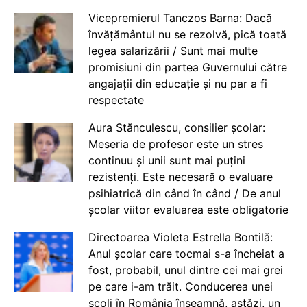
Vicepremierul Tanczos Barna: Dacă
învățământul nu se rezolvă, pică toată
legea salarizării / Sunt mai multe
promisiuni din partea Guvernului către
angajații din educație și nu par a fi
respectate
Aura Stănculescu, consilier școlar:
Meseria de profesor este un stres
continuu și unii sunt mai puțini
rezistenți. Este necesară o evaluare
psihiatrică din când în când / De anul
școlar viitor evaluarea este obligatorie
Directoarea Violeta Estrella Bontilă:
Anul școlar care tocmai s-a încheiat a
fost, probabil, unul dintre cei mai grei
pe care i-am trăit. Conducerea unei
școli în România înseamnă, astăzi, un