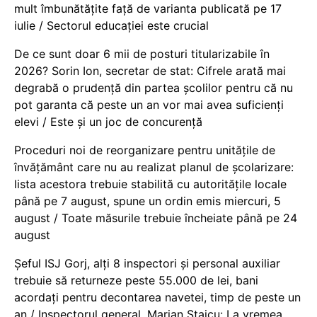
mult îmbunătățite față de varianta publicată pe 17
iulie / Sectorul educației este crucial
De ce sunt doar 6 mii de posturi titularizabile în
2026? Sorin Ion, secretar de stat: Cifrele arată mai
degrabă o prudență din partea școlilor pentru că nu
pot garanta că peste un an vor mai avea suficienți
elevi / Este și un joc de concurență
Proceduri noi de reorganizare pentru unitățile de
învățământ care nu au realizat planul de școlarizare:
lista acestora trebuie stabilită cu autoritățile locale
până pe 7 august, spune un ordin emis miercuri, 5
august / Toate măsurile trebuie încheiate până pe 24
august
Șeful ISJ Gorj, alți 8 inspectori și personal auxiliar
trebuie să returneze peste 55.000 de lei, bani
acordați pentru decontarea navetei, timp de peste un
an / Inspectorul general, Marian Staicu: La vremea