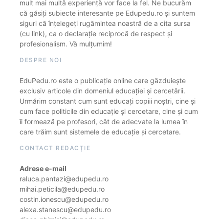
mult mai multă experiență vor face la fel. Ne bucurăm
că găsiți subiecte interesante pe Edupedu.ro și suntem
siguri că înțelegeți rugămintea noastră de a cita sursa
(cu link), ca o declarație reciprocă de respect și
profesionalism. Vă mulțumim!
DESPRE NOI
EduPedu.ro este o publicație online care găzduiește
exclusiv articole din domeniul educației și cercetării.
Urmărim constant cum sunt educați copiii noștri, cine și
cum face politicile din educație și cercetare, cine și cum
îi formează pe profesori, cât de adecvate la lumea în
care trăim sunt sistemele de educație și cercetare.
CONTACT REDACȚIE
Adrese e-mail
raluca.pantazi@edupedu.ro
mihai.peticila@edupedu.ro
costin.ionescu@edupedu.ro
alexa.stanescu@edupedu.ro