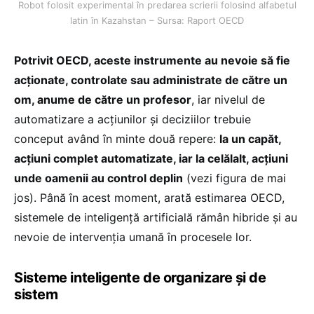
Robot folosit experimental în predarea scrierii folosind alfabetul
latin în Kazahstan – Sursa: Raport OECD
Potrivit OECD, aceste instrumente au nevoie să fie
acționate, controlate sau administrate de către un
om, anume de către un profesor
, iar nivelul de
automatizare a acțiunilor și deciziilor trebuie
conceput având în minte două repere:
la un capăt,
acțiuni complet automatizate, iar la celălalt, acțiuni
unde oamenii au control deplin
(vezi figura de mai
jos). Până în acest moment, arată estimarea OECD,
sistemele de inteligență artificială rămân hibride și au
nevoie de intervenția umană în procesele lor.
Sisteme inteligente de organizare și de
sistem