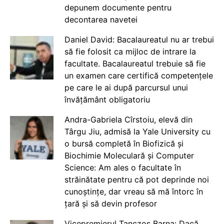
depunem documente pentru
decontarea navetei
Daniel David: Bacalaureatul nu ar trebui
să fie folosit ca mijloc de intrare la
facultate. Bacalaureatul trebuie să fie
un examen care certifică competențele
pe care le ai după parcursul unui
învățământ obligatoriu
Andra-Gabriela Cîrstoiu, elevă din
Târgu Jiu, admisă la Yale University cu
o bursă completă în Biofizică și
Biochimie Moleculară și Computer
Science: Am ales o facultate în
străinătate pentru că pot deprinde noi
cunoștințe, dar vreau să mă întorc în
țară și să devin profesor
Vicepremierul Tanczos Barna: Dacă