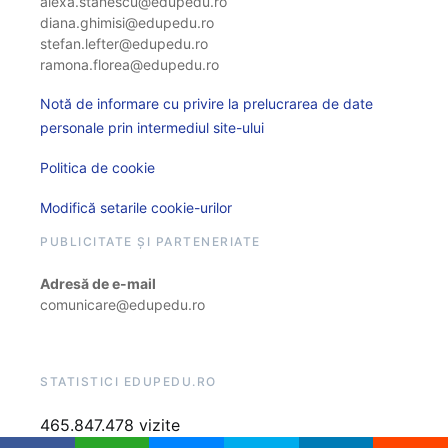
alexa.stanescu@edupedu.ro
diana.ghimisi@edupedu.ro
stefan.lefter@edupedu.ro
ramona.florea@edupedu.ro
Notă de informare cu privire la prelucrarea de date
personale prin intermediul site-ului
Politica de cookie
Modifică setarile cookie-urilor
PUBLICITATE ȘI PARTENERIATE
Adresă de e-mail
comunicare@edupedu.ro
STATISTICI EDUPEDU.RO
465.847.478 vizite