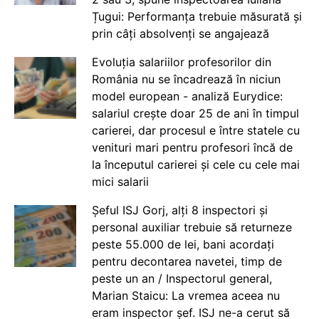
Țugui: Performanța trebuie măsurată și
prin câți absolvenți se angajează
Evoluția salariilor profesorilor din
România nu se încadrează în niciun
model european - analiză Eurydice:
salariul crește doar 25 de ani în timpul
carierei, dar procesul e între statele cu
venituri mari pentru profesori încă de
la începutul carierei și cele cu cele mai
mici salarii
Șeful ISJ Gorj, alți 8 inspectori și
personal auxiliar trebuie să returneze
peste 55.000 de lei, bani acordați
pentru decontarea navetei, timp de
peste un an / Inspectorul general,
Marian Staicu: La vremea aceea nu
eram inspector șef. ISJ ne-a cerut să