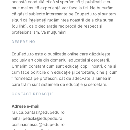
această conduită etică și sperăm că și publicațiile cu
mult mai multă experiență vor face la fel. Ne bucurăm
că găsiți subiecte interesante pe Edupedu.ro și suntem
siguri că înțelegeți rugămintea noastră de a cita sursa
(cu link), ca o declarație reciprocă de respect și
profesionalism. Vă mulțumim!
DESPRE NOI
EduPedu.ro este o publicație online care găzduiește
exclusiv articole din domeniul educației și cercetării.
Urmărim constant cum sunt educați copiii noștri, cine și
cum face politicile din educație și cercetare, cine și cum
îi formează pe profesori, cât de adecvate la lumea în
care trăim sunt sistemele de educație și cercetare.
CONTACT REDACȚIE
Adrese e-mail
raluca.pantazi@edupedu.ro
mihai.peticila@edupedu.ro
costin.ionescu@edupedu.ro