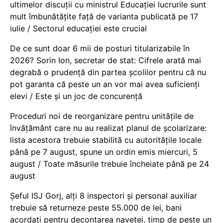
ultimelor discuții cu ministrul Educației lucrurile sunt
mult îmbunătățite față de varianta publicată pe 17
iulie / Sectorul educației este crucial
De ce sunt doar 6 mii de posturi titularizabile în
2026? Sorin Ion, secretar de stat: Cifrele arată mai
degrabă o prudență din partea școlilor pentru că nu
pot garanta că peste un an vor mai avea suficienți
elevi / Este și un joc de concurență
Proceduri noi de reorganizare pentru unitățile de
învățământ care nu au realizat planul de școlarizare:
lista acestora trebuie stabilită cu autoritățile locale
până pe 7 august, spune un ordin emis miercuri, 5
august / Toate măsurile trebuie încheiate până pe 24
august
Șeful ISJ Gorj, alți 8 inspectori și personal auxiliar
trebuie să returneze peste 55.000 de lei, bani
acordați pentru decontarea navetei, timp de peste un