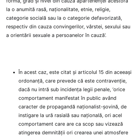
formă, grad şi nivel din cauza apartenenţei acestora
la o anumită rasă, naţionalitate, etnie, religie,
categorie socială sau la o categorie defavorizată,
respectiv din cauza convingerilor, vârstei, sexului sau
a orientării sexuale a persoanelor în cauză’.
În acest caz, este citat şi articolul 15 din aceeaşi
ordonanţă, care prevede că este contravenţie,
dacă nu intră sub incidenţa legii penale, ‘orice
comportament manifestat în public având
caracter de propagandă naţionalist-şovină, de
instigare la ură rasială sau naţională, ori acel
comportament care are ca scop sau vizează
atingerea demnităţii ori crearea unei atmosfere