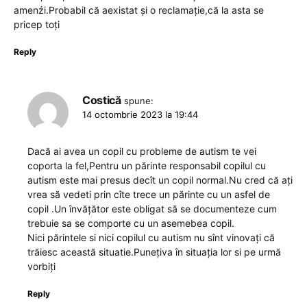
amenźi.Probabil că aexistat și o reclamație,că la asta se
pricep toți
Reply
Costică
spune:
14 octombrie 2023 la 19:44
Dacă ai avea un copil cu probleme de autism te vei
coporta la fel,Pentru un părinte responsabil copilul cu
autism este mai presus decît un copil normal.Nu cred că ați
vrea să vedeti prin cîte trece un părinte cu un asfel de
copil .Un învățător este obligat să se documenteze cum
trebuie sa se comporte cu un asemebea copil.
Nici părintele si nici copilul cu autism nu sînt vinovați că
trăiesc această situatie.Punețiva în situația lor si pe urmă
vorbiți
Reply