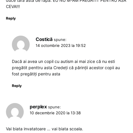
duce tara asta de rapa. EU NU M-AM PREGATIT PENTRU ASA
CEVA!!!
Reply
Costică
spune:
14 octombrie 2023 la 19:52
Dacă ai avea un copil cu autism ai mai zice că nu esti
pregătit penttru asta Credeți că părinții acestor copii au
fost pregătiți pentru asta
Reply
perplex
spune:
10 decembrie 2020 la 13:38
Vai biata invatatoare … vai biata scoala.