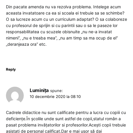
Din pacate amenda nu va rezolva problema. Intelege acum
aceasta invatatoare ca ea si scoala ei trebuie sa se schimbe?
O sa lucreze acum cu un curriculum adaptat? O sa colaboreze
cu profesorul de sprijin si cu parintii sau o sa le paseze lor
responsabilitatea cu scuzele obisnuite „nu ne-a invatat
nimeni”, „nu e treaba mea”, „nu am timp sa ma ocup de el”
„deranjeaza ora” etc.
Reply
Luminița
spune:
10 decembrie 2020 la 08:10
Cadrele didactice nu sunt calificate pentru a lucra cu copiii cu
deficiențe.În școlile unde sunt astfel de copii,statul român a
pasat problema invățatorilor si profesorilor.Acești copii trebuie
asistați de personal calificat.Dar e mai ușor să dai