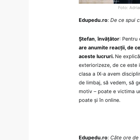
Foto: Adria
Edupedu.ro
:
De ce spui c
Ștefan
,
învățător
: Pentru 
are anumite reacții, de c
aceste lucruri.
Ne explică
exteriorizeze, de ce este 
clasa a IX-a avem discipl
de limbaj, să vedem, să ge
motiv – poate e victima u
poate și în online.
Edupedu.ro
:
Câte ore de 