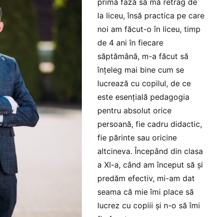
primă fază să mă retrag de
la liceu, însă practica pe care
noi am făcut-o în liceu, timp
de 4 ani în fiecare
săptămână, m-a făcut să
înțeleg mai bine cum se
lucrează cu copilul, de ce
este esențială pedagogia
pentru absolut orice
persoană, fie cadru didactic,
fie părinte sau oricine
altcineva. Începând din clasa
a XI-a, când am început să și
predăm efectiv, mi-am dat
seama că mie îmi place să
lucrez cu copiii și n-o să îmi