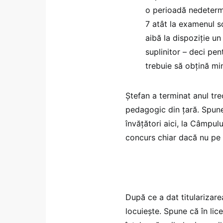
o perioadă nedeterm
7 atât la examenul scr
aibă la dispoziție u
suplinitor – deci pe
trebuie să obțină min
Ștefan a terminat anul tre
pedagogic din țară. Spune
învățători aici, la Câmpul
concurs chiar dacă nu pe
După ce a dat titularizare
locuiește. Spune că în lice