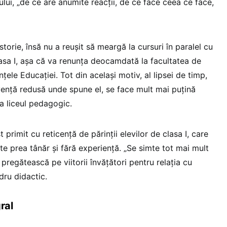
ului, „de ce are anumite reacții, de ce face ceea ce face,
storie, însă nu a reușit să meargă la cursuri în paralel cu
lasa I, așa că va renunța deocamdată la facultatea de
ințele Educației. Tot din același motiv, al lipsei de timp,
vență redusă unde spune el, se face mult mai puțină
la liceul pedagogic.
primit cu reticență de părinții elevilor de clasa I, care
ste prea tânăr și fără experiență. „Se simte tot mai mult
 pregătească pe viitorii învățători pentru relația cu
adru didactic.
ral