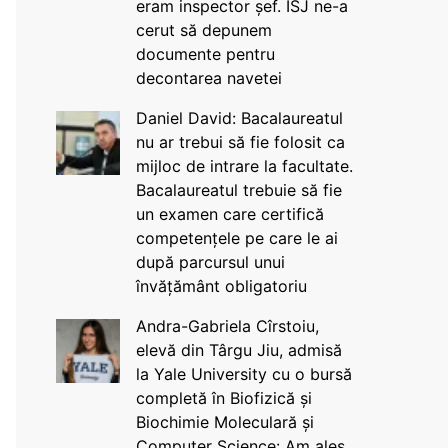
eram inspector șef. ISJ ne-a
cerut să depunem
documente pentru
decontarea navetei
Daniel David: Bacalaureatul
nu ar trebui să fie folosit ca
mijloc de intrare la facultate.
Bacalaureatul trebuie să fie
un examen care certifică
competențele pe care le ai
după parcursul unui
învățământ obligatoriu
Andra-Gabriela Cîrstoiu,
elevă din Târgu Jiu, admisă
la Yale University cu o bursă
completă în Biofizică și
Biochimie Moleculară și
Computer Science: Am ales