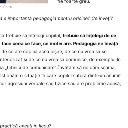
fie foarte greu.
n Chiru
ă e importantă pedagogia pentru oricine? Ce înveți?
că trebuie să înțelegi copilul,
trebuie să înțelegi de ce
e face ceea ce face, ce motiv are. Pedagogia ne învață
 de ce are copilul acea ieșire, de ce nu vrea să se
interiorizat și de ce nu vrea să comunice, de exemplu. În
ina „tehnici de comunicare”. Învățăm să ne dăm seama
stionăm o situație în care copilul suferă dintr-un anumit
nor agresiuni verbale sau fizice sau are probleme acasă,
practică aveați în liceu?