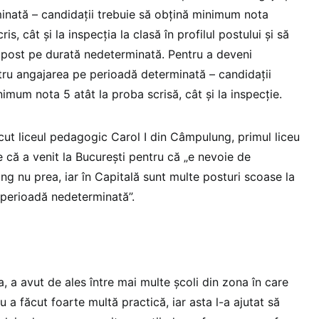
inată – candidații trebuie să obțină minimum nota
is, cât și la inspecția la clasă în profilul postului și să
n post pe durată nedeterminată. Pentru a deveni
ntru angajarea pe perioadă determinată – candidații
imum nota 5 atât la proba scrisă, cât și la inspecție.
cut liceul pedagogic Carol I din Câmpulung, primul liceu
 că a venit la București pentru că „e nevoie de
ung nu prea, iar în Capitală sunt multe posturi scoase la
 perioadă nedeterminată”.
a, a avut de ales între mai multe școli din zona în care
u a făcut foarte multă practică, iar asta l-a ajutat să