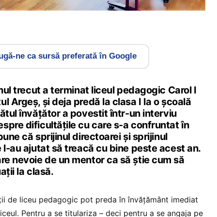
gă-ne ca sursă preferată în Google
nul trecut a terminat liceul pedagogic Carol I
l Argeș, și deja predă la clasa I la o școală
tul învățător a povestit într-un interviu
pre dificultățile cu care s-a confruntat în
une că sprijinul directoarei și sprijinul
 l-au ajutat să treacă cu bine peste acest an.
are nevoie de un mentor ca să știe cum să
ții la clasă.
ții de liceu pedagogic pot preda în învățământ imediat
iceul. Pentru a se titulariza – deci pentru a se angaja pe