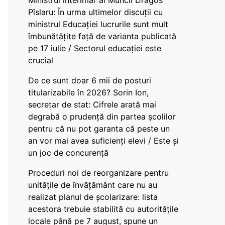
Ministrul interimar al Muncii Dragos
Pîslaru: În urma ultimelor discuții cu
ministrul Educației lucrurile sunt mult
îmbunătățite față de varianta publicată
pe 17 iulie / Sectorul educației este
crucial
De ce sunt doar 6 mii de posturi
titularizabile în 2026? Sorin Ion,
secretar de stat: Cifrele arată mai
degrabă o prudență din partea școlilor
pentru că nu pot garanta că peste un
an vor mai avea suficienți elevi / Este și
un joc de concurență
Proceduri noi de reorganizare pentru
unitățile de învățământ care nu au
realizat planul de școlarizare: lista
acestora trebuie stabilită cu autoritățile
locale până pe 7 august, spune un