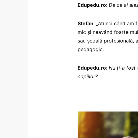
Edupedu.ro
:
De ce ai ale
Ștefan
: „Atunci când am f
mic și neavând foarte mult
sau școală profesională, a
pedagogic.
Edupedu.ro
:
Nu ți-a fost
copiilor?