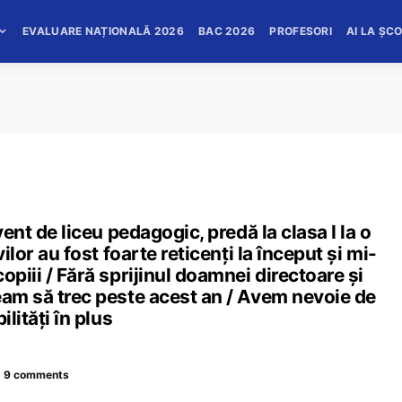
EVALUARE NAȚIONALĂ 2026
BAC 2026
PROFESORI
AI LA ȘC
vent de liceu pedagogic, predă la clasa I la o
ilor au fost foarte reticenți la început și mi-
opiii / Fără sprijinul doamnei directoare și
eam să trec peste acest an / Avem nevoie de
lități în plus
9 comments