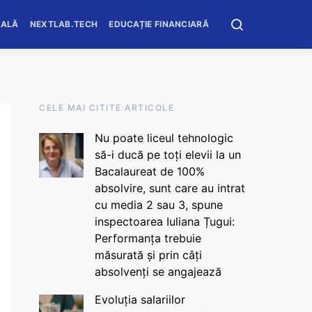
OALĂ
NEXTLAB.TECH
EDUCAȚIE FINANCIARĂ
CELE MAI CITITE ARTICOLE
Nu poate liceul tehnologic
să-i ducă pe toți elevii la un
Bacalaureat de 100%
absolvire, sunt care au intrat
cu media 2 sau 3, spune
inspectoarea Iuliana Țugui:
Performanța trebuie
măsurată și prin câți
absolvenți se angajează
Evoluția salariilor