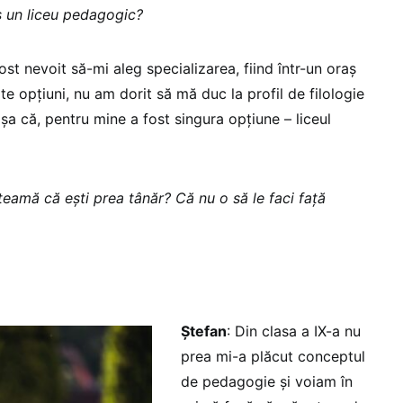
s un liceu pedagogic?
ost nevoit să-mi aleg specializarea, fiind într-un oraș
e opțiuni, nu am dorit să mă duc la profil de filologie
șa că, pentru mine a fost singura opțiune – liceul
 teamă că ești prea tânăr? Că nu o să le faci față
Ștefan
: Din clasa a IX-a nu
prea mi-a plăcut conceptul
de pedagogie și voiam în