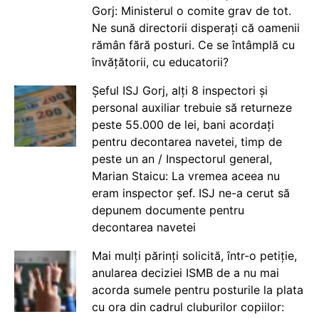
Gorj: Ministerul o comite grav de tot.
Ne sună directorii disperați că oamenii
rămân fără posturi. Ce se întâmplă cu
învățătorii, cu educatorii?
Șeful ISJ Gorj, alți 8 inspectori și
personal auxiliar trebuie să returneze
peste 55.000 de lei, bani acordați
pentru decontarea navetei, timp de
peste un an / Inspectorul general,
Marian Staicu: La vremea aceea nu
eram inspector șef. ISJ ne-a cerut să
depunem documente pentru
decontarea navetei
Mai mulți părinți solicită, într-o petiție,
anularea deciziei ISMB de a nu mai
acorda sumele pentru posturile la plata
cu ora din cadrul cluburilor copiilor: