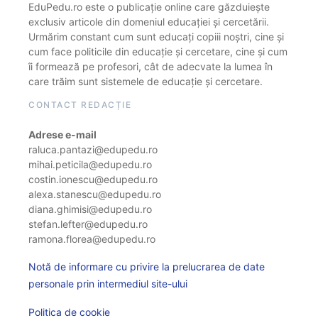
EduPedu.ro este o publicație online care găzduiește
exclusiv articole din domeniul educației și cercetării.
Urmărim constant cum sunt educați copiii noștri, cine și
cum face politicile din educație și cercetare, cine și cum
îi formează pe profesori, cât de adecvate la lumea în
care trăim sunt sistemele de educație și cercetare.
CONTACT REDACȚIE
Adrese e-mail
raluca.pantazi@edupedu.ro
mihai.peticila@edupedu.ro
costin.ionescu@edupedu.ro
alexa.stanescu@edupedu.ro
diana.ghimisi@edupedu.ro
stefan.lefter@edupedu.ro
ramona.florea@edupedu.ro
Notă de informare cu privire la prelucrarea de date
personale prin intermediul site-ului
Politica de cookie