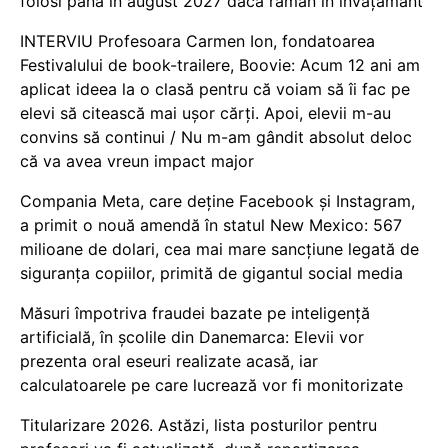
folosi până în august 2027 dacă rămân în învățământ
INTERVIU Profesoara Carmen Ion, fondatoarea
Festivalului de book-trailere, Boovie: Acum 12 ani am
aplicat ideea la o clasă pentru că voiam să îi fac pe
elevi să citească mai ușor cărți. Apoi, elevii m-au
convins să continui / Nu m-am gândit absolut deloc
că va avea vreun impact major
Compania Meta, care deține Facebook și Instagram,
a primit o nouă amendă în statul New Mexico: 567
milioane de dolari, cea mai mare sancțiune legată de
siguranța copiilor, primită de gigantul social media
Măsuri împotriva fraudei bazate pe inteligență
artificială, în școlile din Danemarca: Elevii vor
prezenta oral eseuri realizate acasă, iar
calculatoarele pe care lucrează vor fi monitorizate
Titularizare 2026. Astăzi, lista posturilor pentru