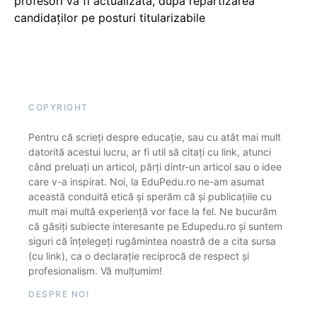
profesori va fi actualizată, după repartizarea
candidaților pe posturi titularizabile
COPYRIGHT
Pentru că scrieți despre educație, sau cu atât mai mult
datorită acestui lucru, ar fi util să citați cu link, atunci
când preluați un articol, părți dintr-un articol sau o idee
care v-a inspirat. Noi, la EduPedu.ro ne-am asumat
această conduită etică și sperăm că și publicațiile cu
mult mai multă experiență vor face la fel. Ne bucurăm
că găsiți subiecte interesante pe Edupedu.ro și suntem
siguri că înțelegeți rugămintea noastră de a cita sursa
(cu link), ca o declarație reciprocă de respect și
profesionalism. Vă mulțumim!
DESPRE NOI