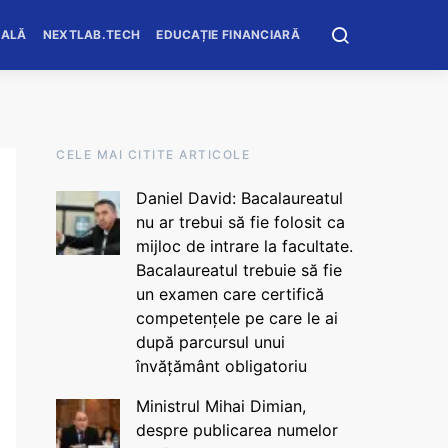
OALĂ
NEXTLAB.TECH
EDUCAȚIE FINANCIARĂ
CELE MAI CITITE ARTICOLE
Daniel David: Bacalaureatul
nu ar trebui să fie folosit ca
mijloc de intrare la facultate.
Bacalaureatul trebuie să fie
un examen care certifică
competențele pe care le ai
după parcursul unui
învățământ obligatoriu
Ministrul Mihai Dimian,
despre publicarea numelor