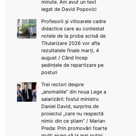
minute. Am avut un text
legat de David Popovici
Profesorii și viitoarele cadre
didactice care au contestat
notele de la proba scrisă de
Titularizare 2026 vor afla
rezultatele finale marți, 4
august / Când încep
ședințele de repartizare pe
posturi
Trei rectori despre
„anomaliile” din noua Lege a
salarizării: fostul ministru
Daniel David, surprins de
proiectul „care nu respectă
nimic din ce știam” / Marian
Preda: Prin promovări foarte
mulți ajung să ia mai puțini