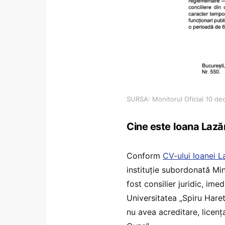
SURSA: Monitorul Oficial 10 d
Cine este Ioana Lază
Conform
CV-ului Ioanei L
instituție subordonată Min
fost consilier juridic, im
Universitatea „Spiru Hare
nu avea acreditare, licenț