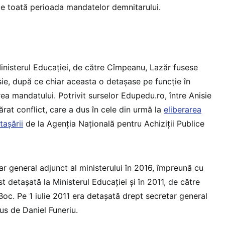
pe toată perioada mandatelor demnitarului.
Ministerul Educației, de către Cîmpeanu, Lazăr fusese
ie, după ce chiar aceasta o detașase pe funcție în
ea mandatului. Potrivit surselor Edupedu.ro, între Anisie
ărat conflict, care a dus în cele din urmă la
eliberarea
tașării
de la Agenția Națională pentru Achiziții Publice
r general adjunct al ministerului în 2016, împreună cu
t detașată la Ministerul Educației și în 2011, de către
Boc. Pe 1 iulie 2011 era detașată drept secretar general
us de Daniel Funeriu.