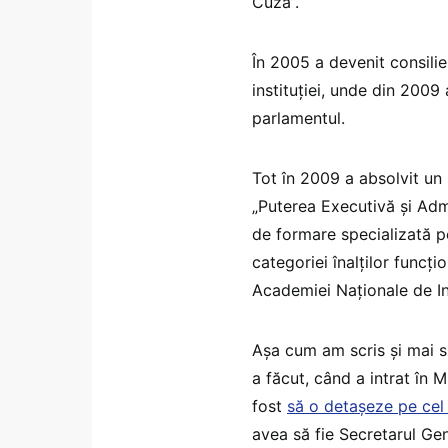
Cuza”.
În 2005 a devenit consilier
instituției, unde din 2009 
parlamentul.
Tot în 2009 a absolvit u
„Puterea Executivă și Adm
de formare specializată p
categoriei înalților funcți
Academiei Naționale de In
Așa cum am scris și mai s
a făcut, când a intrat în M
fost
să o detașeze pe cel 
avea să fie Secretarul Gene