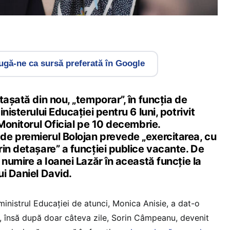
gă-ne ca sursă preferată în Google
tașată din nou, „temporar”, în funcția de
nisterului Educației pentru 6 luni, potrivit
 Monitorul Oficial pe 10 decembrie.
e premierul Bolojan prevede „exercitarea, cu
in detașare” a funcției publice vacante. De
 numire a Ioanei Lazăr în această funcție la
i Daniel David.
inistrul Educației de atunci, Monica Anisie, a dat-o
, însă după doar câteva zile, Sorin Câmpeanu, devenit