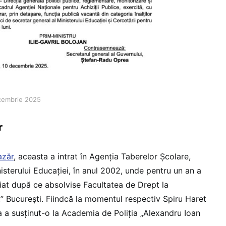
ecembrie 2025
r
azăr
, aceasta a intrat în Agenția Taberelor Școlare,
isterului Educației, în anul 2002, unde pentru un an a
ediat după ce absolvise Facultatea de Drept la
t” București. Fiindcă la momentul respectiv Spiru Haret
a a susținut-o la Academia de Poliția „Alexandru Ioan