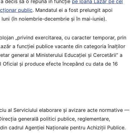
 a decis să o repună în funcție
pe Ioana Lazăr pe cel
cționar public
. Mandatul ei a fost prelungit apoi
 luni (în noiembrie-decembrie și în mai-iunie).
olojan „privind exercitarea, cu caracter temporar, prin
azăr a funcției publice vacante din categoria înalților
etar general al Ministerului Educației și Cercetării” a
ul Oficial și produce efecte începând cu data de 16
ciu al Serviciului elaborare și avizare acte normative —
recția generală politici publice, reglementare,
 din cadrul Agenției Naționale pentru Achiziții Publice.