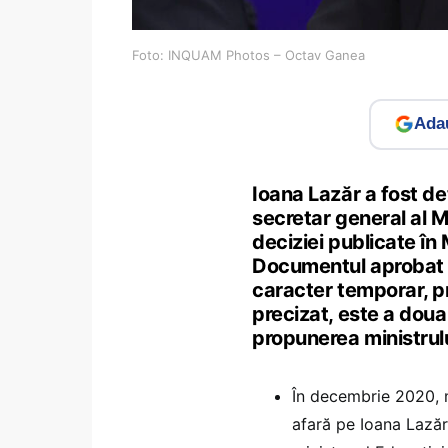
Foto: INQUAM Photos – Octav Ganea
Adau
Ioana Lazăr a fost de
secretar general al Mi
deciziei publicate în
Documentul aprobat d
caracter temporar, pr
precizat, este a doua
propunerea ministrulu
În decembrie 2020, m
afară pe Ioana Lazăr