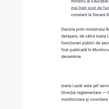
ministru al Educației
mai înalt post de fun
constant la fiecare 6
Decizia prim-ministrului B
detașare, de către Ioana L
funcționari publici de secr
fost publicată în Monitor
decembrie.
Ioana Lazăr este șef servi
Direcția reglementare — Di
monitorizare și conciliere