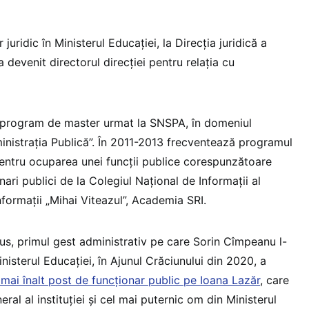
 juridic în Ministerul Educației, la Direcția juridică a
a devenit directorul direcției pentru relația cu
n program de master urmat la SNSPA, în domeniul
inistrația Publică”. În 2011-2013 frecventează programul
entru ocuparea unei funcții publice corespunzătoare
onari publici de la Colegiul Național de Informații al
formații „Mihai Viteazul”, Academia SRI.
us, primul gest administrativ pe care Sorin Cîmpeanu l-
inisterul Educației, în Ajunul Crăciunului din 2020, a
mai înalt post de funcționar public pe Ioana Lazăr
, care
ral al instituției și cel mai puternic om din Ministerul