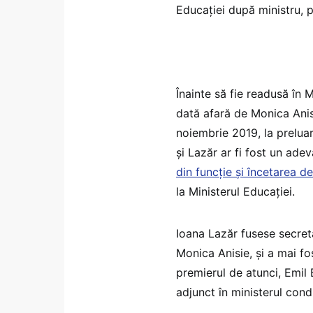
Educației după ministru, 
Înainte să fie readusă în 
dată afară de Monica Anis
noiembrie 2019, la preluar
și Lazăr ar fi fost un adev
din funcție și încetarea de
la Ministerul Educației.
Ioana Lazăr fusese secreta
Monica Anisie, și a mai fos
premierul de atunci, Emil 
adjunct în ministerul cond