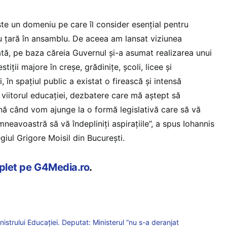
ste un domeniu pe care îl consider esențial pentru
ru țară în ansamblu. De aceea am lansat viziunea
ă, pe baza căreia Guvernul și-a asumat realizarea unui
stiții majore în creșe, grădinițe, școli, licee și
ni, în spațiul public a existat o firească și intensă
viitorul educației, dezbatere care mă aștept să
nă când vom ajunge la o formă legislativă care să vă
mneavoastră să vă îndepliniți aspirațiile”, a spus Iohannis
egiul Grigore Moisil din București.
mplet pe G4Media.ro
.
istrului Educației. Deputat: Ministerul “nu s-a deranjat