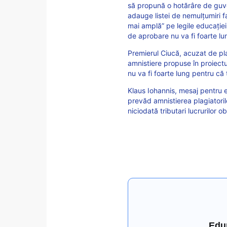
să propună o hotărâre de guver
adauge listei de nemulțumiri 
mai amplă” pe legile educației
de aprobare nu va fi foarte lu
Premierul Ciucă, acuzat de pla
amnistiere propuse în proiectu
nu va fi foarte lung pentru că
Klaus Iohannis, mesaj pentru el
prevăd amnistierea plagiatoril
niciodată tributari lucrurilor o
Edu