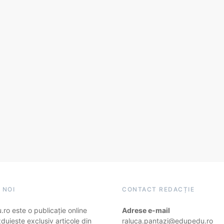
 NOI
CONTACT REDACȚIE
ro este o publicație online
Adrese e-mail
duiește exclusiv articole din
raluca.pantazi@edupedu.ro