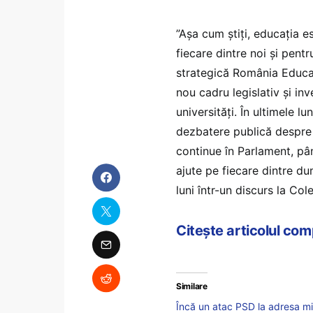
”Așa cum știți, educația e
fiecare dintre noi și pent
strategică România Educat
nou cadru legislativ și inve
universități. În ultimele lu
dezbatere publică despre 
continue în Parlament, pâ
ajute pe fiecare dintre du
luni într-un discurs la Col
Citește articolul co
Similare
Încă un atac PSD la adresa min