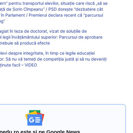
n” pentru transportul elevilor, situație care riscă „să se
față de Sorin Cîmpeanu” / PSD dorește “dezbatere cât
 în Parlament / Premierul declara recent că “parcursul
ng”
giat în teza de doctorat, vizat de soluțiile de
l legii învățământului superior: Parcursul de aprobare
 trebuie să producă efecte
evi despre integritate, în timp ce legile educației
or: Să nu vă temeți de competiția justă și să nu deveniți
bținute facil – VIDEO
pedu.ro este și pe Google News