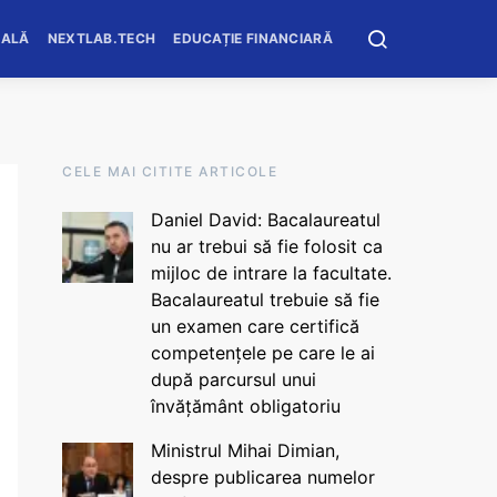
OALĂ
NEXTLAB.TECH
EDUCAȚIE FINANCIARĂ
CELE MAI CITITE ARTICOLE
Daniel David: Bacalaureatul
nu ar trebui să fie folosit ca
mijloc de intrare la facultate.
Bacalaureatul trebuie să fie
un examen care certifică
competențele pe care le ai
după parcursul unui
învățământ obligatoriu
Ministrul Mihai Dimian,
despre publicarea numelor