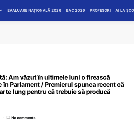
EVALUARE NAȚIONALĂ 2026
BAC 2026
PROFESORI
AI LA ȘC
: Am văzut în ultimele luni o firească
 în Parlament / Premierul spunea recent că
oarte lung pentru că trebuie să producă
d
No comments