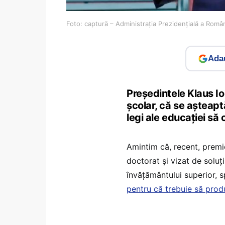
Foto: captură – Administrația Prezidențială a Rom
Adau
Președintele Klaus Io
școlar, că se așteapt
legi ale educației să
Amintim că, recent, premi
doctorat și vizat de soluți
învățământului superior, 
pentru că trebuie să prod