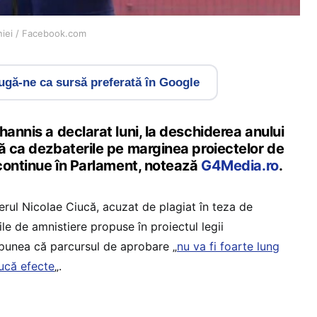
âniei / Facebook.com
gă-ne ca sursă preferată în Google
hannis a declarat luni, la deschiderea anului
ă ca dezbaterile pe marginea proiectelor de
 continue în Parlament, notează
G4Media.ro
.
erul Nicolae Ciucă, acuzat de plagiat în teza de
ile de amnistiere propuse în proiectul legii
spunea că parcursul de aprobare „
nu va fi foarte lung
ucă efecte
„.