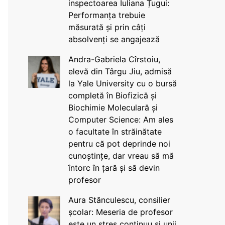
inspectoarea Iuliana Țugui:
Performanța trebuie
măsurată și prin câți
absolvenți se angajează
Andra-Gabriela Cîrstoiu,
elevă din Târgu Jiu, admisă
la Yale University cu o bursă
completă în Biofizică și
Biochimie Moleculară și
Computer Science: Am ales
o facultate în străinătate
pentru că pot deprinde noi
cunoștințe, dar vreau să mă
întorc în țară și să devin
profesor
Aura Stănculescu, consilier
școlar: Meseria de profesor
este un stres continuu și unii