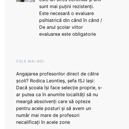
sunt mai puțini rezistenți.
Este necesară o evaluare
psihiatrică din când în când /
De anul școlar viitor
evaluarea este obligatorie
CELE MAI NOI
Angajarea profesorilor direct de către
școli? Rodica Leontieș, șefa ISJ Iași:
Dacă școala își face selecție proprie, s-
ar putea ca în anumite localități să nu
meargă absolvenți care să opteze
pentru acele posturi și să avem un
număr mai mare de profesori
necalificați în acele zone