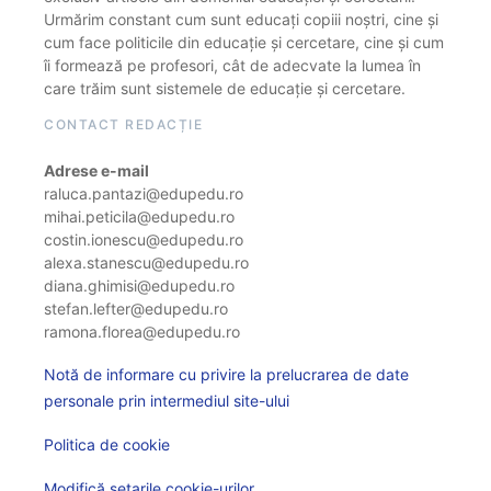
Urmărim constant cum sunt educați copiii noștri, cine și
cum face politicile din educație și cercetare, cine și cum
îi formează pe profesori, cât de adecvate la lumea în
care trăim sunt sistemele de educație și cercetare.
CONTACT REDACȚIE
Adrese e-mail
raluca.pantazi@edupedu.ro
mihai.peticila@edupedu.ro
costin.ionescu@edupedu.ro
alexa.stanescu@edupedu.ro
diana.ghimisi@edupedu.ro
stefan.lefter@edupedu.ro
ramona.florea@edupedu.ro
Notă de informare cu privire la prelucrarea de date
personale prin intermediul site-ului
Politica de cookie
Modifică setarile cookie-urilor