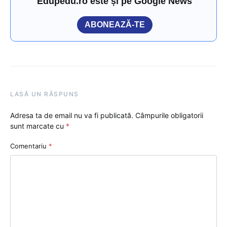
Edupedu.ro este și pe Google News
ABONEAZĂ-TE
LASĂ UN RĂSPUNS
Adresa ta de email nu va fi publicată.
Câmpurile obligatorii
sunt marcate cu
*
Comentariu
*