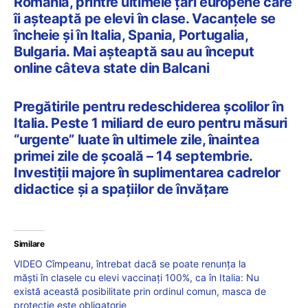
România, printre ultimele țări europene care
îi așteaptă pe elevi în clase. Vacanțele se
încheie și în Italia, Spania, Portugalia,
Bulgaria. Mai așteaptă sau au început
online câteva state din Balcani
Pregătirile pentru redeschiderea școlilor în
Italia. Peste 1 miliard de euro pentru măsuri
“urgente” luate în ultimele zile, înaintea
primei zile de școală – 14 septembrie.
Investiții majore în suplimentarea cadrelor
didactice și a spațiilor de învățare
Similare
VIDEO Cîmpeanu, întrebat dacă se poate renunța la
măști în clasele cu elevi vaccinați 100%, ca în Italia: Nu
există această posibilitate prin ordinul comun, masca de
protecție este obligatorie