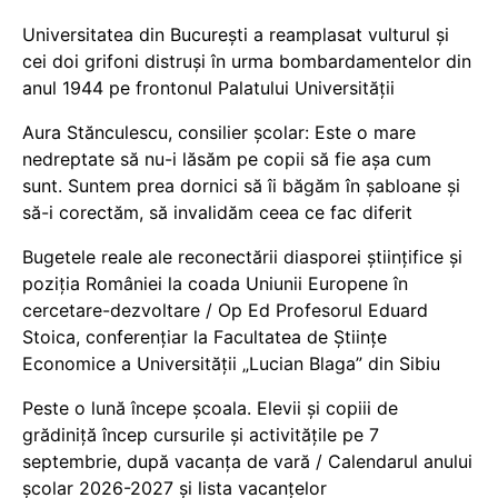
Universitatea din București a reamplasat vulturul și
cei doi grifoni distruși în urma bombardamentelor din
anul 1944 pe frontonul Palatului Universității
Aura Stănculescu, consilier școlar: Este o mare
nedreptate să nu-i lăsăm pe copii să fie așa cum
sunt. Suntem prea dornici să îi băgăm în șabloane și
să-i corectăm, să invalidăm ceea ce fac diferit
Bugetele reale ale reconectării diasporei științifice și
poziția României la coada Uniunii Europene în
cercetare-dezvoltare / Op Ed Profesorul Eduard
Stoica, conferențiar la Facultatea de Științe
Economice a Universității „Lucian Blaga” din Sibiu
Peste o lună începe școala. Elevii și copiii de
grădiniță încep cursurile și activitățile pe 7
septembrie, după vacanța de vară / Calendarul anului
școlar 2026-2027 și lista vacanțelor