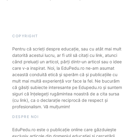
COPYRIGHT
Pentru că scrieți despre educație, sau cu atât mai mult
datorită acestui lucru, ar fi util să citați cu link, atunci
când preluați un articol, părți dintr-un articol sau o idee
care v-a inspirat. Noi, la EduPedu.ro ne-am asumat
această conduită etică și sperăm că și publicațiile cu
mult mai multă experiență vor face la fel. Ne bucurăm
că găsiți subiecte interesante pe Edupedu.ro și suntem
siguri că înțelegeți rugămintea noastră de a cita sursa
(cu link), ca o declarație reciprocă de respect și
profesionalism. Vă mulțumim!
DESPRE NOI
EduPedu.ro este o publicație online care găzduiește
exclusiv articole din domeniul educației și cercetării.