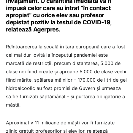
învăţământ. O carantină imediată va fi
impusă celor care au intrat ”în contact
apropiat” cu orice elev sau profesor
depistat pozitiv la testul de COVID-19,
relatează Agerpres.
Reîntoarcerea la şcoală în țara europeană care a fost
cel mai dur lovită la începutul pandemiei este
marcată de restricţii, precum distanţarea, 5.000 de
clase noi fiind create şi aproape 5.000 de clase vechi
fiind mărite, spălarea mâinilor – 170.000 de litri de gel
hidroalcoolic au fost promişi de Guvern şi urmează
să fie furnizaţi săptămânal – şi purtarea obligatorie a
măştii.
Aproximativ 11 milioane de măşti vor fi furnizate
zilnic gratuit profesorilor şi elevilor, relatează