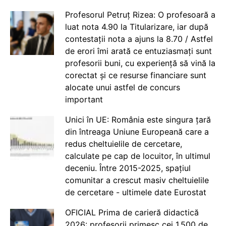
Profesorul Petruț Rizea: O profesoară a
luat nota 4.90 la Titularizare, iar după
contestații nota a ajuns la 8.70 / Astfel
de erori îmi arată ce entuziasmați sunt
profesorii buni, cu experiență să vină la
corectat și ce resurse financiare sunt
alocate unui astfel de concurs
important
Unici în UE: România este singura țară
din întreaga Uniune Europeană care a
redus cheltuielile de cercetare,
calculate pe cap de locuitor, în ultimul
deceniu. Între 2015-2025, spațiul
comunitar a crescut masiv cheltuielile
de cercetare - ultimele date Eurostat
OFICIAL Prima de carieră didactică
2026: profesorii primesc cei 1.500 de