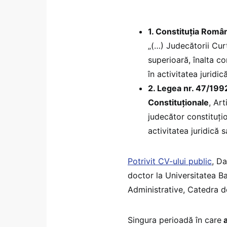
1. Constituția Român
„(…) Judecătorii Curţ
superioară, înalta c
în activitatea juridic
2. Legea nr. 47/1992
Constituționale
, Ar
judecător constituţi
activitatea juridică s
Potrivit CV-ului public
, D
doctor la Universitatea Ba
Administrative, Catedra d
Singura perioadă în care
a