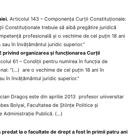
iei.
Articolul 143 – Componenţa Curţii Constituţionale:
ii Constituţionale trebuie să aibă pregătire juridică
ompetenţă profesională şi o vechime de cel puţin 18 ani
ă sau în învăţământul juridic superior.”
 privind organizarea și funcționarea Curții
ticolul 61 – Condiţii pentru numirea în funcţia de
onal: ”(…) are o vechime de cel puțin 18 ani în
au în învățământul juridic superior.”
acian Dragoș este din aprilie 2013 profesor universitar
bes Bolyai, Facultatea de Ştiinţe Politice şi
e Administraţie Publică. (…)
 predat la o facultate de drept a fost în primii patru ani