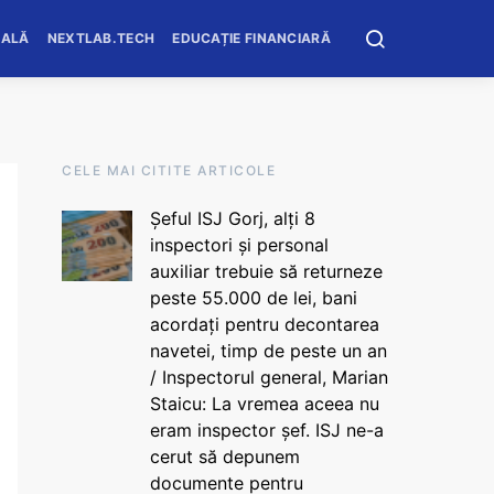
OALĂ
NEXTLAB.TECH
EDUCAȚIE FINANCIARĂ
CELE MAI CITITE ARTICOLE
Șeful ISJ Gorj, alți 8
inspectori și personal
auxiliar trebuie să returneze
peste 55.000 de lei, bani
acordați pentru decontarea
navetei, timp de peste un an
/ Inspectorul general, Marian
Staicu: La vremea aceea nu
eram inspector șef. ISJ ne-a
cerut să depunem
documente pentru