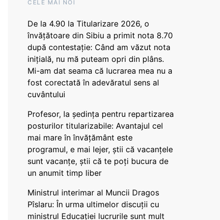
CELE MAI NOI
De la 4.90 la Titularizare 2026, o
învățătoare din Sibiu a primit nota 8.70
după contestație: Când am văzut nota
inițială, nu mă puteam opri din plâns.
Mi-am dat seama că lucrarea mea nu a
fost corectată în adevăratul sens al
cuvântului
Profesor, la ședința pentru repartizarea
posturilor titularizabile: Avantajul cel
mai mare în învățământ este
programul, e mai lejer, știi că vacanțele
sunt vacanţe, știi că te poți bucura de
un anumit timp liber
Ministrul interimar al Muncii Dragos
Pîslaru: În urma ultimelor discuții cu
ministrul Educației lucrurile sunt mult