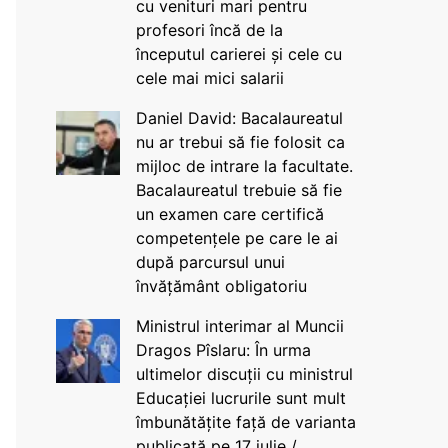
cu venituri mari pentru
profesori încă de la
începutul carierei și cele cu
cele mai mici salarii
Daniel David: Bacalaureatul
nu ar trebui să fie folosit ca
mijloc de intrare la facultate.
Bacalaureatul trebuie să fie
un examen care certifică
competențele pe care le ai
după parcursul unui
învățământ obligatoriu
Ministrul interimar al Muncii
Dragos Pîslaru: În urma
ultimelor discuții cu ministrul
Educației lucrurile sunt mult
îmbunătățite față de varianta
publicată pe 17 iulie /