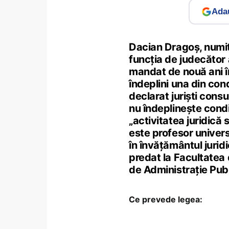
Adau
Dacian Dragoș, numit
funcția de judecător 
mandat de nouă ani î
îndeplini una din cond
declarat juriști cons
nu îndeplinește condi
„activitatea juridică 
este profesor univers
în învățământul jurid
predat la Facultatea 
de Administrație Publ
Ce prevede legea: