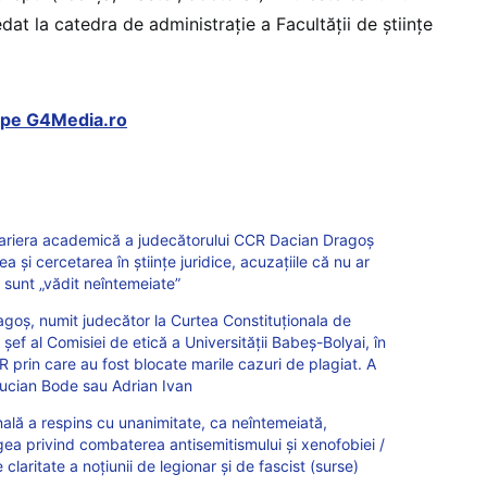
at la catedra de administrație a Facultății de științe
t pe G4Media.ro
Cariera academică a judecătorului CCR Dacian Dragoș
a și cercetarea în științe juridice, acuzațiile că nu ar
e sunt „vădit neîntemeiate”
oș, numit judecător la Curtea Constituționala de
șef al Comisiei de etică a Universității Babeș-Bolyai, în
R prin care au fost blocate marile cazuri de plagiat. A
 Lucian Bode sau Adrian Ivan
lă a respins cu unanimitate, ca neîntemeiată,
gea privind combaterea antisemitismului şi xenofobiei /
claritate a noţiunii de legionar şi de fascist (surse)