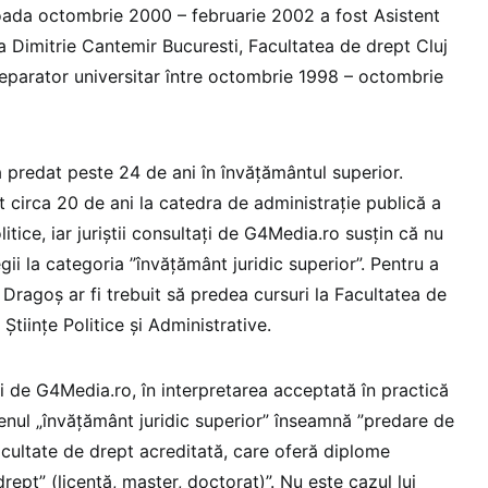
rioada octombrie 2000 – februarie 2002 a fost Asistent
ea Dimitrie Cantemir Bucuresti, Facultatea de drept Cluj
reparator universitar între octombrie 1998 – octombrie
 predat peste 24 de ani în învățământul superior.
 circa 20 de ani la catedra de administrație publică a
olitice, iar juriștii consultați de G4Media.ro susțin că nu
egii la categoria ”învățământ juridic superior”. Pentru a
 Dragoș ar fi trebuit să predea cursuri la Facultatea de
Științe Politice și Administrative.
ați de G4Media.ro, în interpretarea acceptată în practică
menul „învățământ juridic superior” înseamnă ”predare de
 facultate de drept acreditată, care oferă diplome
rept” (licență, master, doctorat)”. Nu este cazul lui