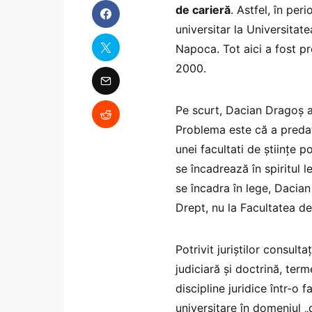
de carieră
. Astfel, în pe
universitar la Universitat
Napoca. Tot aici a fost p
2000.
Pe scurt, Dacian Dragoș a
Problema este că a predat
unei facultati de științe p
se încadrează în spiritul l
se încadra în lege, Dacian
Drept, nu la Facultatea de 
Potrivit juriștilor consult
judiciară și doctrină, ter
discipline juridice într-o
universitare în domeniul „d