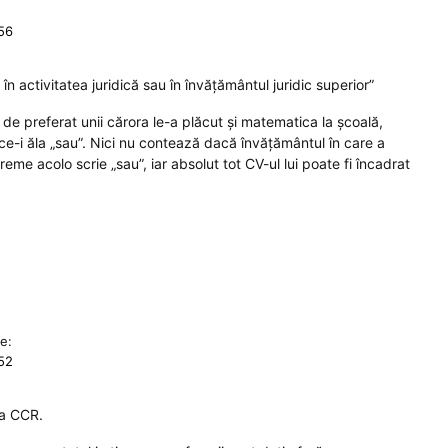
:56
în activitatea juridică sau în învăţământul juridic superior”
i, de preferat unii cărora le-a plăcut și matematica la școală,
ce-i ăla „sau”. Nici nu contează dacă învățământul în care a
reme acolo scrie „sau”, iar absolut tot CV-ul lui poate fi încadrat
e:
:52
la CCR.