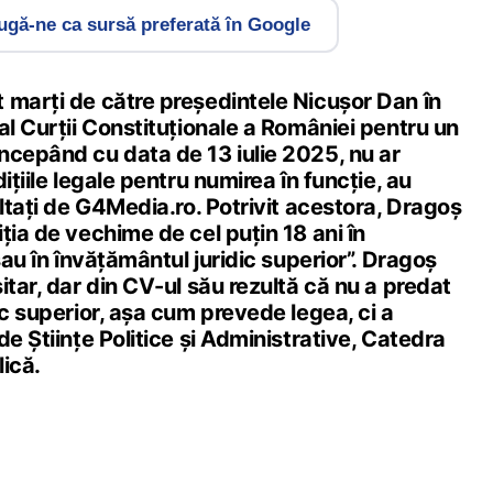
gă-ne ca sursă preferată în Google
 marți de către președintele Nicușor Dan în
al Curții Constituționale a României pentru un
ncepând cu data de 13 iulie 2025, nu ar
ițiile legale pentru numirea în funcție, au
ultați de G4Media.ro. Potrivit acestora, Dragoș
ția de vechime de cel puțin 18 ani în
sau în învățământul juridic superior”. Dragoș
itar, dar din CV-ul său rezultă că nu a predat
ic superior, așa cum prevede legea, ci a
de Științe Politice şi Administrative, Catedra
ică.