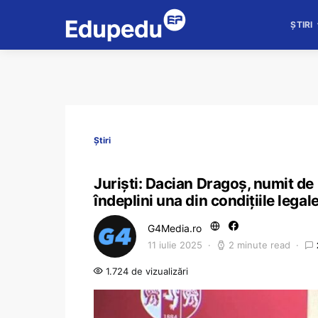
ȘTIRI
Știri
Juriști: Dacian Dragoș, numit de
îndeplini una din condițiile lega
G4Media.ro
11 iulie 2025
2 minute read
1.724 de vizualizări