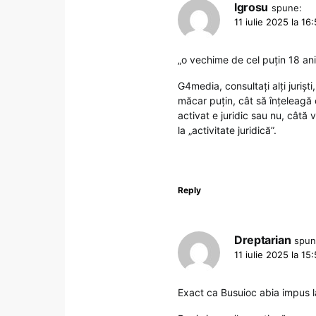
lgrosu
spune:
11 iulie 2025 la 16
„o vechime de cel puţin 18 ani 
G4media, consultați alți jurișt
măcar puțin, cât să înțeleagă 
activat e juridic sau nu, câtă v
la „activitate juridică”.
Reply
Dreptarian
spun
11 iulie 2025 la 15
Exact ca Busuioc abia impus 