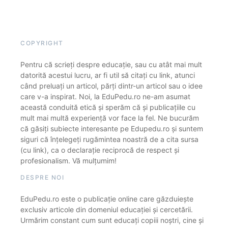
COPYRIGHT
Pentru că scrieți despre educație, sau cu atât mai mult
datorită acestui lucru, ar fi util să citați cu link, atunci
când preluați un articol, părți dintr-un articol sau o idee
care v-a inspirat. Noi, la EduPedu.ro ne-am asumat
această conduită etică și sperăm că și publicațiile cu
mult mai multă experiență vor face la fel. Ne bucurăm
că găsiți subiecte interesante pe Edupedu.ro și suntem
siguri că înțelegeți rugămintea noastră de a cita sursa
(cu link), ca o declarație reciprocă de respect și
profesionalism. Vă mulțumim!
DESPRE NOI
EduPedu.ro este o publicație online care găzduiește
exclusiv articole din domeniul educației și cercetării.
Urmărim constant cum sunt educați copiii noștri, cine și