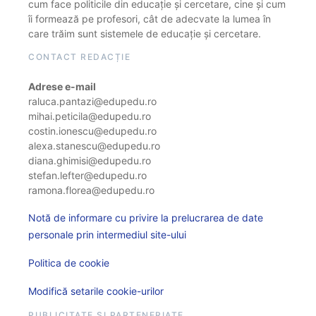
cum face politicile din educație și cercetare, cine și cum
îi formează pe profesori, cât de adecvate la lumea în
care trăim sunt sistemele de educație și cercetare.
CONTACT REDACȚIE
Adrese e-mail
raluca.pantazi@edupedu.ro
mihai.peticila@edupedu.ro
costin.ionescu@edupedu.ro
alexa.stanescu@edupedu.ro
diana.ghimisi@edupedu.ro
stefan.lefter@edupedu.ro
ramona.florea@edupedu.ro
Notă de informare cu privire la prelucrarea de date
personale prin intermediul site-ului
Politica de cookie
Modifică setarile cookie-urilor
PUBLICITATE ȘI PARTENERIATE