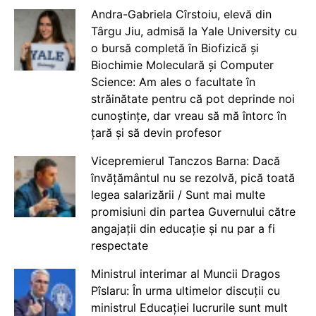
Andra-Gabriela Cîrstoiu, elevă din
Târgu Jiu, admisă la Yale University cu
o bursă completă în Biofizică și
Biochimie Moleculară și Computer
Science: Am ales o facultate în
străinătate pentru că pot deprinde noi
cunoștințe, dar vreau să mă întorc în
țară și să devin profesor
Vicepremierul Tanczos Barna: Dacă
învățământul nu se rezolvă, pică toată
legea salarizării / Sunt mai multe
promisiuni din partea Guvernului către
angajații din educație și nu par a fi
respectate
Ministrul interimar al Muncii Dragos
Pîslaru: În urma ultimelor discuții cu
ministrul Educației lucrurile sunt mult