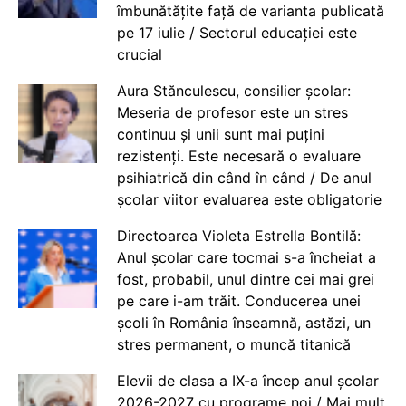
îmbunătățite față de varianta publicată
pe 17 iulie / Sectorul educației este
crucial
Aura Stănculescu, consilier școlar:
Meseria de profesor este un stres
continuu și unii sunt mai puțini
rezistenți. Este necesară o evaluare
psihiatrică din când în când / De anul
școlar viitor evaluarea este obligatorie
Directoarea Violeta Estrella Bontilă:
Anul școlar care tocmai s-a încheiat a
fost, probabil, unul dintre cei mai grei
pe care i-am trăit. Conducerea unei
școli în România înseamnă, astăzi, un
stres permanent, o muncă titanică
Elevii de clasa a IX-a încep anul școlar
2026-2027 cu programe noi / Mai mult