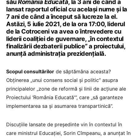
său
România Educată
, la 3 ani de când a
lansat raportul oficial cu același nume și la
7 ani de când a început să lucreze la el.
Astăzi, 5 iulie 2021, de la ora 17:00, liderul
de la Cotroceni va avea o întrevedere cu
liderii coaliției de guvernare, „în contextul
finalizării dezbaterii publice” a proiectului,
anunță administrația prezidențială.
Scopul consultărilor
de săptămâna aceasta?
Obținerea „unui consens social și politic” asupra
principalelor „zone de reformă și linii de acțiune ale
Proiectului ‘România Educată'”, care „să garanteze
implementarea sa și asumarea transpartinică”.
Discuțiile lansate de președinte vin în contextul în
care ministrul Educației, Sorin Cîmpeanu, a anunțat în