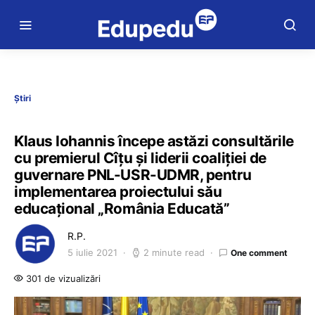
Știri
Klaus Iohannis începe astăzi consultările
cu premierul Cîțu și liderii coaliției de
guvernare PNL-USR-UDMR, pentru
implementarea proiectului său
educațional „România Educată”
R.P.
5 iulie 2021
2 minute read
One comment
301 de vizualizări