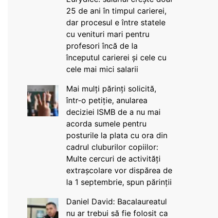
25 de ani în timpul carierei,
dar procesul e între statele
cu venituri mari pentru
profesori încă de la
începutul carierei și cele cu
cele mai mici salarii
Mai mulți părinți solicită,
într-o petiție, anularea
deciziei ISMB de a nu mai
acorda sumele pentru
posturile la plata cu ora din
cadrul cluburilor copiilor:
Multe cercuri de activități
extrașcolare vor dispărea de
la 1 septembrie, spun părinții
Daniel David: Bacalaureatul
nu ar trebui să fie folosit ca