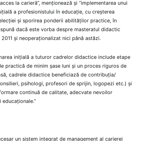
 acces la carieră”, menționează și “implementarea unui
̦ială a profesionistului în educație, cu creșterea
lecției și sporirea ponderii abilităților practice, în
ă spună dacă este vorba despre masteratul didactic
 2011 și neoperaționalizat nici până astăzi.
rea inițială a tuturor cadrelor didactice include etape
e practică de minim șase luni și un proces riguros de
lasă, cadrele didactice beneficiază de contribuția/
onsilieri, psihologi, profesori de sprijin, logopezi etc.) și
ormare continuă de calitate, adecvate nevoilor
i educaționale.”
cesar un sistem integrat de management al carierei