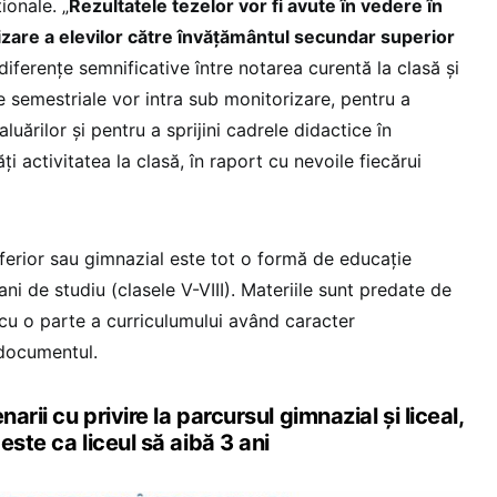
ionale. „
Rezultatele tezelor vor fi avute în vedere în
are a elevilor către învățământul secundar superior
 diferențe semnificative între notarea curentă la clasă și
ise semestriale vor intra sub monitorizare, pentru a
ărilor și pentru a sprijini cadrele didactice în
ți activitatea la clasă, în raport cu nevoile fiecărui
inferior sau gimnazial este tot o formă de educație
u ani de studiu (clasele V-VIII). Materiile sunt predate de
 cu o parte a curriculumului având caracter
 documentul.
narii cu privire la parcursul gimnazial și liceal,
este ca liceul să aibă 3 ani