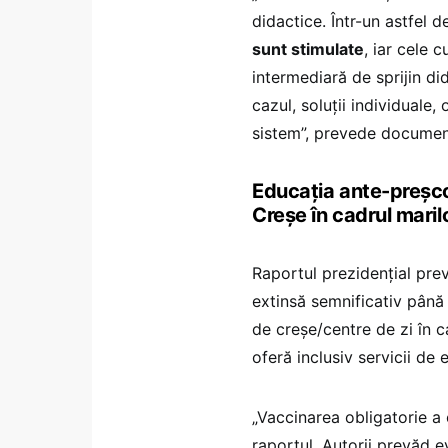
didactice. Într-un astfel 
sunt stimulate
, iar cele c
intermediară de sprijin did
cazul, soluții individuale,
sistem”, prevede documen
Educația ante-preșcol
Creșe în cadrul maril
Raportul prezidențial preve
extinsă semnificativ pâna
de creșe/centre de zi în 
oferă inclusiv servicii de
„Vaccinarea obligatorie a 
raportul. Autorii prevăd ev