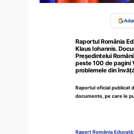
Adau
Raportul România Edu
Klaus Iohannis. Docu
Președintelui Românie
peste 100 de pagini 
problemele din învăță
Raportul oficial publicat
documente, pe care le pu
Raport România Educată: 