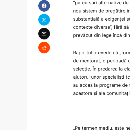
“parcursuri alternative de
nou sistem de pregătire init
substanțială a exigenței se
contexte diverse”, fără s
prevăzut din lege încă din
Raportul prevede că „forma
de mentorat, o perioadă d
selecție. În predarea la c
ajutorul unor specialiști (c
au acces la programe de f
acestora și ale comunități
„Pe termen mediu, este ne