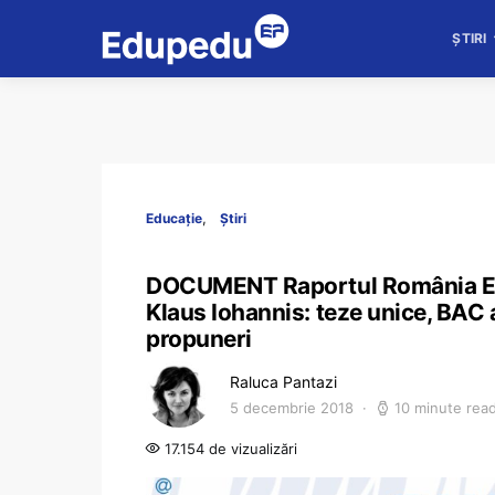
ȘTIRI
Educație
Știri
DOCUMENT Raportul România Educ
Klaus Iohannis: teze unice, BAC a
propuneri
Raluca Pantazi
5 decembrie 2018
10 minute rea
17.154 de vizualizări