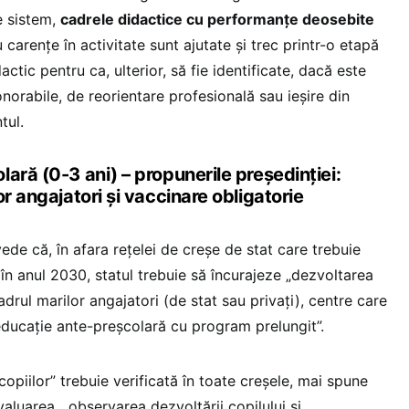
de sistem,
cadrele didactice cu performanțe deosebite
u carențe în activitate sunt ajutate și trec printr-o etapă
actic pentru ca, ulterior, să fie identificate, dacă este
 onorabile, de reorientare profesională sau ieșire din
tul.
ară (0-3 ani) – propunerile președinției:
or angajatori și vaccinare obligatorie
de că, în afara rețelei de creșe de stat care trebuie
̆ în anul 2030, statul trebuie să încurajeze „dezvoltarea
cadrul marilor angajatori (de stat sau privați), centre care
 educație ante-preșcolară cu program prelungit”.
copiilor” trebuie verificată în toate creșele, mai spune
aluarea, „observarea dezvoltării copilului și