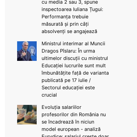
cu media 2 sau 3, spune
inspectoarea Iuliana Țugui:
Performanța trebuie
măsurată și prin câți
absolvenți se angajează
Ministrul interimar al Muncii
Dragos Pîslaru: În urma
ultimelor discuții cu ministrul
Educației lucrurile sunt mult
îmbunătățite față de varianta
publicată pe 17 iulie /
Sectorul educației este
crucial
Evoluția salariilor
profesorilor din România nu
se încadrează în niciun
model european - analiză
Eurydice: salariul crește doar