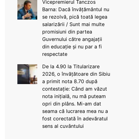
Vicepremierul Tanczos
Barna: Dacă învățământul nu
se rezolvă, pică toată legea
salarizării / Sunt mai multe
promisiuni din partea
Guvernului către angajații
din educație și nu par a fi
respectate
De la 4.90 la Titularizare
2026, o învățătoare din Sibiu
a primit nota 8.70 după
contestație: Când am văzut
nota inițială, nu mă puteam
opri din plâns. Mi-am dat
seama că lucrarea mea nu a
fost corectată în adevăratul
sens al cuvântului