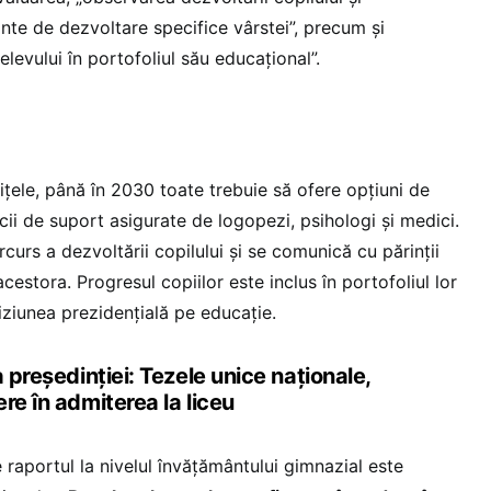
nte de dezvoltare specifice vârstei”, precum și
elevului în portofoliul său educațional”.
ițele, până în 2030 toate trebuie să ofere opțiuni de
cii de suport asigurate de logopezi, psihologi și medici.
rs a dezvoltării copilului și se comunică cu părinții
estora. Progresul copiilor este inclus în portofoliul lor
viziunea prezidențială pe educație.
 președinției: Tezele unice naționale,
re în admiterea la liceu
raportul la nivelul învățământului gimnazial este