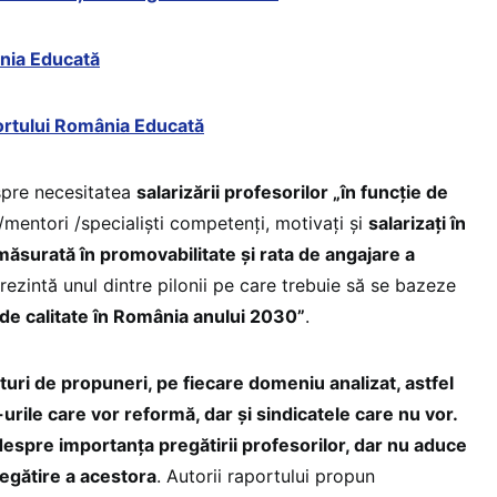
nia Educată
ortului România Educată
spre necesitatea
salarizării profesorilor „în funcție de
/mentori /specialiști competenți, motivați și
salarizați în
ăsurată în promovabilitate și rata de angajare a
prezintă unul dintre pilonii pe care trebuie să se bazeze
 de calitate în România anului 2030”
.
uri de propuneri, pe fiecare domeniu analizat, astfel
ile care vor reformă, dar și sindicatele care nu vor.
espre importanța pregătirii profesorilor, dar nu aduce
egătire a acestora
. Autorii raportului propun