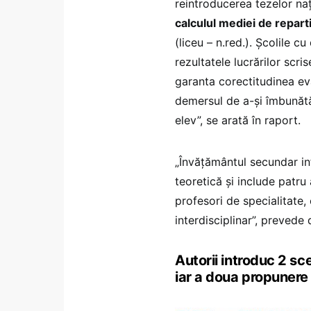
reintroducerea tezelor naț
calculul mediei de repartiz
(liceu – n.red.). Școlile cu
rezultatele lucrărilor scr
garanta corectitudinea evalu
demersul de a-și îmbunătă
elev”, se arată în raport.
„Învățământul secundar 
teoretică și include patr
profesori de specialitate,
interdisciplinar”, prevede
Autorii introduc 2 sce
iar a doua propunere 