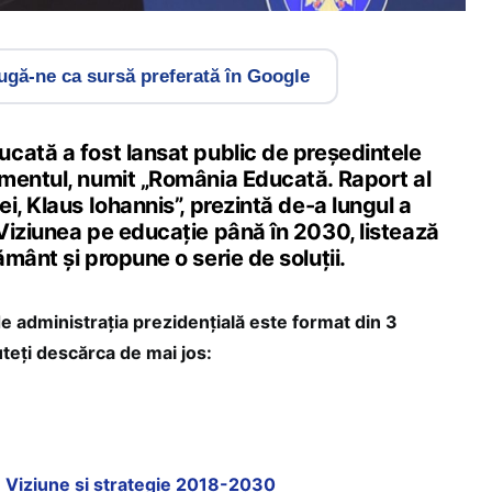
gă-ne ca sursă preferată în Google
cată a fost lansat public de președintele
mentul, numit „România Educată. Raport al
i, Klaus Iohannis”, prezintă de-a lungul a
Viziunea pe educație până în 2030, listează
mânt și propune o serie de soluții.
 de administrația prezidențială este format din 3
teți descărca de mai jos:
Viziune și strategie 2018-2030