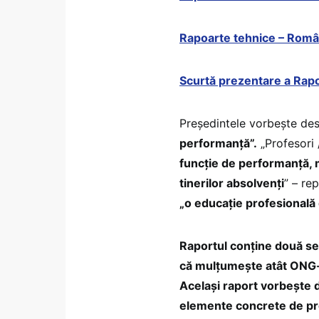
Rapoarte tehnice – Româ
Scurtă prezentare a Rap
Președintele vorbește de
performanță”.
„Profesori 
funcție de performanță, m
tinerilor absolvenți
” – re
„o educație profesională
Raportul conține două set
că mulțumește atât ONG-ur
Același raport vorbește d
elemente concrete de pr