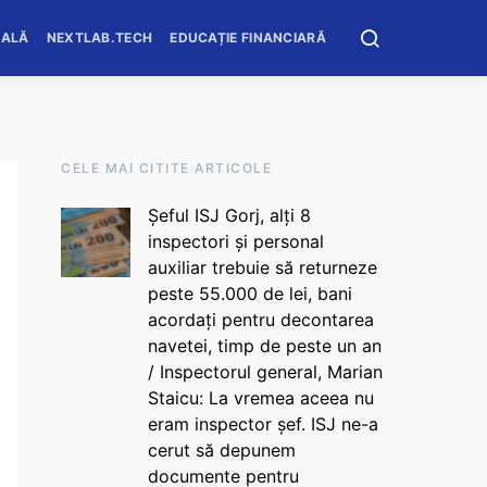
OALĂ
NEXTLAB.TECH
EDUCAȚIE FINANCIARĂ
CELE MAI CITITE ARTICOLE
Șeful ISJ Gorj, alți 8
inspectori și personal
auxiliar trebuie să returneze
peste 55.000 de lei, bani
acordați pentru decontarea
navetei, timp de peste un an
/ Inspectorul general, Marian
Staicu: La vremea aceea nu
eram inspector șef. ISJ ne-a
cerut să depunem
documente pentru