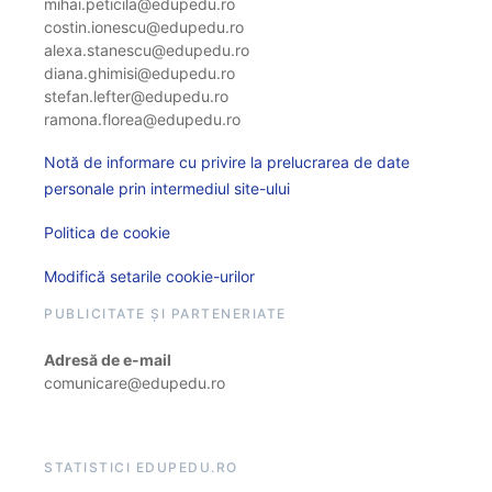
mihai.peticila@edupedu.ro
costin.ionescu@edupedu.ro
alexa.stanescu@edupedu.ro
diana.ghimisi@edupedu.ro
stefan.lefter@edupedu.ro
ramona.florea@edupedu.ro
Notă de informare cu privire la prelucrarea de date
personale prin intermediul site-ului
Politica de cookie
Modifică setarile cookie-urilor
PUBLICITATE ȘI PARTENERIATE
Adresă de e-mail
comunicare@edupedu.ro
STATISTICI EDUPEDU.RO