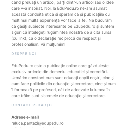
când preluați un articol, părți dintr-un articol sau o idee
care v-a inspirat. Noi, la EduPedu.ro ne-am asumat
această conduită etică și sperăm că și publicațiile cu
mult mai multă experiență vor face la fel. Ne bucurăm
că găsiți subiecte interesante pe Edupedu.ro și suntem
siguri că înțelegeți rugămintea noastră de a cita sursa
(cu link), ca o declarație reciprocă de respect și
profesionalism. Vă mulțumim!
DESPRE NOI
EduPedu.ro este o publicație online care găzduiește
exclusiv articole din domeniul educației și cercetării.
Urmărim constant cum sunt educați copiii noștri, cine și
cum face politicile din educație și cercetare, cine și cum
îi formează pe profesori, cât de adecvate la lumea în
care trăim sunt sistemele de educație și cercetare.
CONTACT REDACȚIE
Adrese e-mail
raluca.pantazi@edupedu.ro