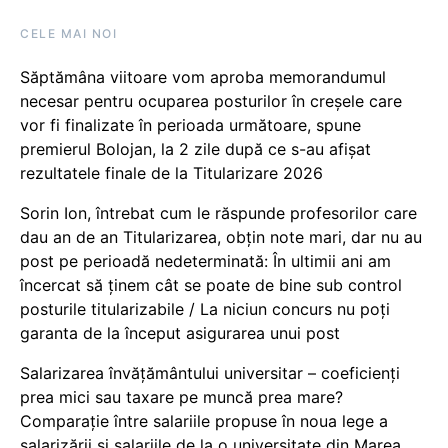
CELE MAI NOI
Săptămâna viitoare vom aproba memorandumul
necesar pentru ocuparea posturilor în creșele care
vor fi finalizate în perioada următoare, spune
premierul Bolojan, la 2 zile după ce s-au afișat
rezultatele finale de la Titularizare 2026
Sorin Ion, întrebat cum le răspunde profesorilor care
dau an de an Titularizarea, obțin note mari, dar nu au
post pe perioadă nedeterminată: În ultimii ani am
încercat să ținem cât se poate de bine sub control
posturile titularizabile / La niciun concurs nu poți
garanta de la început asigurarea unui post
Salarizarea învățământului universitar – coeficienți
prea mici sau taxare pe muncă prea mare?
Comparație între salariile propuse în noua lege a
salarizării și salariile de la o universitate din Marea