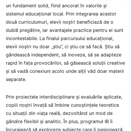
un fundament solid, fiind ancorat în valorile și
sistemul educațional local. Prin integrarea acestor
două curriculumuri, elevii noștri beneficiază de o
dublă pregătire, iar avantajele practice pentru ei sunt
incontestabile. La finalul parcursului educațional,
elevii noștri nu doar „știu”, ci știu ce să facă. Știu să
gândească independent, să inoveze, să se adapteze
rapid în fața provocărilor, să găsească soluții creative
și să vadă conexiuni acolo unde alții văd doar materii
separate.
Prin proiectele interdisciplinare și evaluările aplicate,
copiii noștri învață să îmbine cunoștințele teoretice
cu situații din viața reală, dezvoltând un mod de
gândire flexibil și analitic. În plus, programul IB îi
încurajează să exploreze subiecte care îi pasionează,