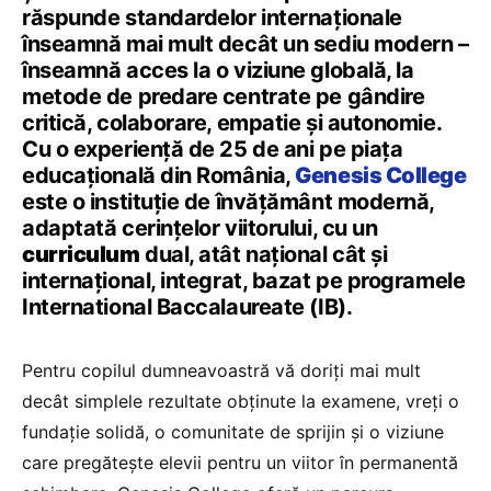
răspunde standardelor internaționale
înseamnă mai mult decât un sediu modern –
înseamnă acces la o viziune globală, la
metode de predare centrate pe gândire
critică, colaborare, empatie și autonomie.
Cu o experiență de 25 de ani pe piața
educațională din România,
Genesis College
este o instituție de învățământ modernă,
adaptată cerințelor viitorului, cu un
curriculum
dual, atât național cât și
internațional, integrat, bazat pe programele
International Baccalaureate (IB).
Pentru copilul dumneavoastră vă doriți mai mult
decât simplele rezultate obținute la examene, vreți o
fundație solidă, o comunitate de sprijin și o viziune
care pregătește elevii pentru un viitor în permanentă