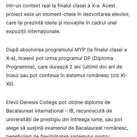
într-un context real la finalul clasei a X-a. Acest
proiect este un moment-cheie în dezvoltarea elevilor,
care își prezintă ideile și inovațiile în cadrul unei
expoziții internaționale.
După absolvirea programului MYP (la finalul clasei a
X-a), liceenii pot urma programul DP (Diploma
Programme), care durează 2 ani (ultimii doi ani de
liceu) sau pot continua în sistemul românesc (cls XI-
XII).
Elevii Genesis College pot obține diploma de
Bacalaureat Internațional – IB, recunoscută de
universități de prestigiu din întreaga lume, sau pot
alege să susțină examenul de Bacalaureat românesc,
beneficiind de flexibilitatea sistemului nostru