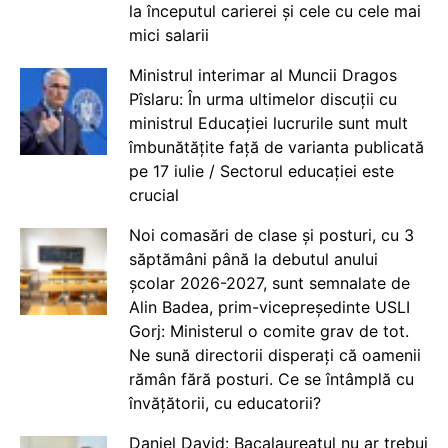
la începutul carierei și cele cu cele mai
mici salarii
Ministrul interimar al Muncii Dragos
Pîslaru: În urma ultimelor discuții cu
ministrul Educației lucrurile sunt mult
îmbunătățite față de varianta publicată
pe 17 iulie / Sectorul educației este
crucial
Noi comasări de clase și posturi, cu 3
săptămâni până la debutul anului
școlar 2026-2027, sunt semnalate de
Alin Badea, prim-vicepreședinte USLI
Gorj: Ministerul o comite grav de tot.
Ne sună directorii disperați că oamenii
rămân fără posturi. Ce se întâmplă cu
învățătorii, cu educatorii?
Daniel David: Bacalaureatul nu ar trebui