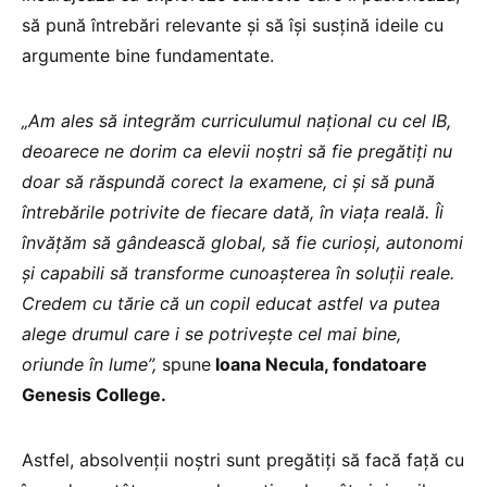
să pună întrebări relevante și să își susțină ideile cu
argumente bine fundamentate.
„Am ales să integrăm curriculumul național cu cel IB,
deoarece ne dorim ca elevii noștri să fie pregătiți nu
doar să răspundă corect la examene, ci și să pună
întrebările potrivite de fiecare dată, în viața reală. Îi
învățăm să gândească global, să fie curioși, autonomi
și capabili să transforme cunoașterea în soluții reale.
Credem cu tărie că un copil educat astfel va putea
alege drumul care i se potrivește cel mai bine,
oriunde în lume”,
spune
Ioana Necula, fondatoare
Genesis College.
Astfel, absolvenții noștri sunt pregătiți să facă față cu