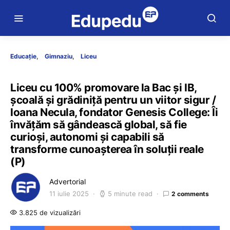
Educație
Gimnaziu
Liceu
Liceu cu 100% promovare la Bac și IB,
școală și grădiniță pentru un viitor sigur /
Ioana Necula, fondator Genesis College: Îi
învățăm să gândească global, să fie
curioși, autonomi și capabili să
transforme cunoașterea în soluții reale
(P)
Advertorial
11 iulie 2025
5 minute read
2 comments
3.825 de vizualizări