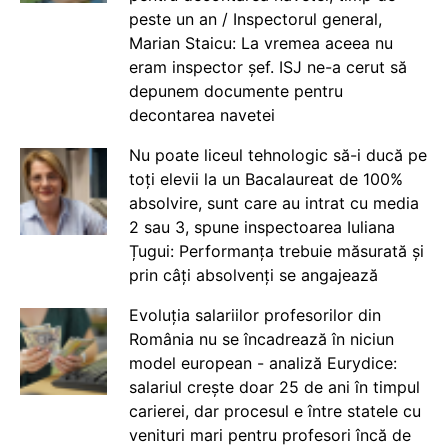
peste un an / Inspectorul general,
Marian Staicu: La vremea aceea nu
eram inspector șef. ISJ ne-a cerut să
depunem documente pentru
decontarea navetei
Nu poate liceul tehnologic să-i ducă pe
toți elevii la un Bacalaureat de 100%
absolvire, sunt care au intrat cu media
2 sau 3, spune inspectoarea Iuliana
Țugui: Performanța trebuie măsurată și
prin câți absolvenți se angajează
Evoluția salariilor profesorilor din
România nu se încadrează în niciun
model european - analiză Eurydice:
salariul crește doar 25 de ani în timpul
carierei, dar procesul e între statele cu
venituri mari pentru profesori încă de