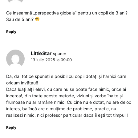
Ce înseamnă „perspectiva globala” pentru un copil de 3 ani?
Sau de 5 ani?
Reply
LittleStar
spune:
13 iulie 2025 la 09:00
Da, da, tot ce spuneți e posibil cu copii dotați și harnici care
oricum învățau!!
Dacă luați alții elevi, cu care nu se poate face nimic, orice ai
încerca!, din toate aceste metode, viziuni și vorbe înalte și
frumoase nu ar rămâne nimic. Cu cine nu e dotat, nu are deloc
interes, ba încă are o mulțime de probleme, practic, nu
realizezi nimic, nici profesor particular dacă îi ești tot timpul!!
Reply