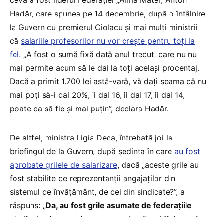
ceva a fost liderul Federației „Alma Mater, Anton
Hadăr, care spunea pe 14 decembrie, după o întâlnire
la Guvern cu premierul Ciolacu și mai mulți miniștrii
că
salariile profesorilor nu vor crește pentru toți la
fel.
„A fost o sumă fixă dată anul trecut, care nu nu
mai permite acum să le dai la toți același procentaj.
Dacă a primit 1.700 lei astă-vară, vă dați seama că nu
mai poți să-i dai 20%, îi dai 16, îi dai 17, îi dai 14,
poate ca să fie și mai puțin”, declara Hadăr.
De altfel, ministra Ligia Deca, întrebată joi la
briefingul de la Guvern, după ședința în care
au fost
aprobate grilele de salarizare
, dacă „aceste grile au
fost stabilite de reprezentanții angajaților din
sistemul de învățământ, de cei din sindicate?”, a
răspuns: „
Da, au fost grile asumate de federațiile