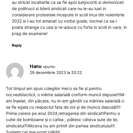
au stricat incaltarile ca sa fie apoi batjocoriti si demonizati
de politrucii si liderii sindicali care nu le-au luat in
considerare protestele incepute in scoli inca din noiembrie
2022 si i-au tot amanat cu vorbe goale, tocmai ca sa-i
poata strange cu usa si re-aduce cu forta in scoli in vara, in
prag de examene!
Reply
Hanu
spune:
29 decembrie 2023 la 20:22
Tot timpul am spus colegilor mei:o sa fie și pentru
noi,nedidacticii, o mărire salarială conform muncii depuse!!!M-
am înșelat, din păcate, nu m-am gândit ca mărirea salarială o
sa fie egala cu respectul fata de noi și de munca depusă!!!!
Prima cerere pe anul 2024,retragerea din sindicat!Pentru o
cutie de bomboane și o cafea , plătesc câteva sute de lei,
sindicatul?!Altceva nu am primit din partea sindicatului!!!
Suntem cei mai prost plătiți!