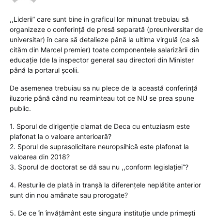
,,Liderii” care sunt bine in graficul lor minunat trebuiau să
organizeze o conferință de presă separată (preuniversitar de
universitar) în care să detalieze până la ultima virgulă (ca să
cităm din Marcel premier) toate componentele salarizării din
educație (de la inspector general sau directori din Minister
până la portarul școlii.
De asemenea trebuiau sa nu plece de la această conferință
iluzorie până când nu reaminteau tot ce NU se prea spune
public.
1. Sporul de dirigenție clamat de Deca cu entuziasm este
plafonat la o valoare anterioară?
2. Sporul de suprasolicitare neuropsihică este plafonat la
valoarea din 2018?
3. Sporul de doctorat se dă sau nu ,,conform legislației”?
4. Resturile de plată in tranșă la diferențele neplătite anterior
sunt din nou amânate sau prorogate?
5. De ce în învățământ este singura instituție unde primești