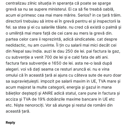
centralizau zilnic situația in speranța că poate se sparge
grevă sa nu se supere ministerul. Ei ca să fie treabă oablă,
acum ei primesc cea mai mare mărire. Serios? in ce țară trăim.
directorii trebuiau să intre ei în grevă pentru ei și inspectorii la
fel. sa stea și ei cu salariile tăiate. nu cred că există o palmă și
o umilință mai mare față de cei care au mers la grevă din.
partea celor care ii reprezintă, adică sindicatele. cat despre
nedidactic, nu am cuvinte. Îi țin cu salarii mai mici decât cei
din Nepal sau India. auzi le dau 250 de lei. pai factura la gaz,
cu subvenție a venit 700 de lei și e cald fata de alti ani.
factura fara subvenție e 1650 de lei. asta ne-o lasă după
alegeri. voi vă dați seama ce resturi aruncă ei. nu e vina
omului că în această țară ai ajuns cu câteva sute de euro doar
sa supraviețuiești. impozit pe salarii maxim in UE, TVA mare și
acum majorat la multe categorii, energia și gazul in mana
băieților deștepți și ANRE adică statul, care pune in factura și
acciza și TVA de 19% dobânzile maxime bancare in UE etc
etc. Niște nenorociți. Vor să alunge și restul de români din
această țară.
Reply