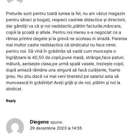
Preturile sunt pentru toată lumea la fel, nu am văzut magazin
pentru săraci și bogați, respect cadrele didactice și directorii,
dar gândiți va că și noi nedidactic,plătim facturile,mâncare,
copiii la școală și altele. Pentru noi mereu s-a negociat ce a
rămas printre degete și la grevă ne scoteau in stradă. Parerea
mai multor cadre nedidactice că sindicatul nu face nimic
pentru noi. Să vină în grădinițe să vadă cum muncește o
îngrijitoare la 40,50 de copii,pune masă, strânge,face paturi,
mătură, aerisește clasa,pe urmă spală vasele, trezește copii,
după amiază rămâne una singură să facă curățenie, foarte
greu. Nu știu dacă va mai veni tineretul pe salariul asta să
muncească în grădinițe! Aveți grijă și de noi, plătim și noi la
sindicat.
Reply
Diogene
spune:
29 decembrie 2023 la 14:55