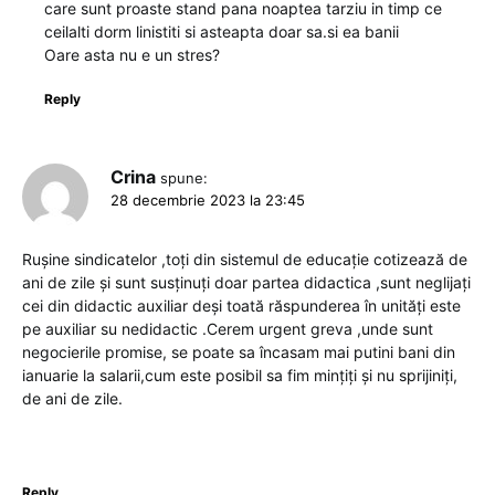
care sunt proaste stand pana noaptea tarziu in timp ce
ceilalti dorm linistiti si asteapta doar sa.si ea banii
Oare asta nu e un stres?
Reply
Crina
spune:
28 decembrie 2023 la 23:45
Rușine sindicatelor ,toți din sistemul de educație cotizează de
ani de zile și sunt susținuți doar partea didactica ,sunt neglijați
cei din didactic auxiliar deși toată răspunderea în unități este
pe auxiliar su nedidactic .Cerem urgent greva ,unde sunt
negocierile promise, se poate sa încasam mai putini bani din
ianuarie la salarii,cum este posibil sa fim mințiți și nu sprijiniți,
de ani de zile.
Reply