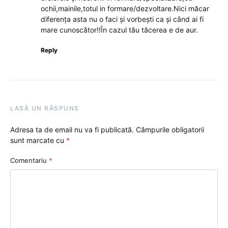
ochii,mainile,totul in formare/dezvoltare.Nici măcar
diferența asta nu o faci și vorbești ca și când ai fi
mare cunoscător!!În cazul tău tăcerea e de aur.
Reply
LASĂ UN RĂSPUNS
Adresa ta de email nu va fi publicată.
Câmpurile obligatorii
sunt marcate cu
*
Comentariu
*