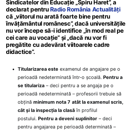
Sindicatelor din Educație „Spiru Haret”, a
declarat pentru
Radio România Actualități
că „viitorul nu arată foarte bine pentru
învățământul românesc”, dacă universitățile
nu vor începe să-i identifice „în mod real pe
cei care au vocație” și „dacă nu vor fi
pregătite cu adevărat viitoarele cadre
didactice”.
Titularizarea este
examenul de angajare pe o
perioadă nedeterminată într-o școală.
Pentru a
se titulariza
– deci pentru a se angaja pe o
perioadă nedeterminată – profesorii trebuie să
obțină
minimum nota 7
atât la examenul scris,
cât și la inspecția la clasă
în profilul
postului.
Pentru a deveni suplinitor
– deci
pentru angajarea pe perioadă determinată –