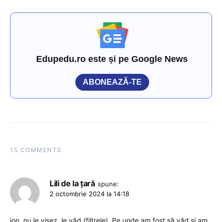
Edupedu.ro este și pe Google News
ABONEAZĂ-TE
15 COMMENTS
Lili de la țară
spune:
2 octombrie 2024 la 14:18
ion, nu le visez, le văd (filtrele). Pe unde am fost să văd și am