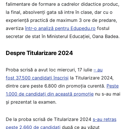
falimentare de formare a cadrelor didactice produc,
la final, absolvenți gata să intre în clase, dar cu o
experiență practică de maximum 3 ore de predare,
avertiza
într-o analiză pentru Edupedu.ro
fostul
secretar de stat în Ministerul Educației, Oana Badea.
Despre Titularizare 2024
Proba scrisă a avut loc miercuri, 17 iulie
– au
fost 37.500 candidați înscriși
la Titularizare 2024,
dintre care peste 6.800 din promoția curentă.
Peste
1.000 de candidați din această promoție
nu s-au mai
și prezentat la examen.
De la proba scrisă de Titularizare 2024
s-au retras
peste 2.660 de candidați
după ce au văzut