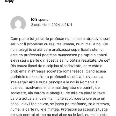
Reply
Ion
spune:
2 octombrie 2024 la 21:11
Cam peste tot jobul de profesor nu mai este atractiv si sunt
sau vor fi probleme cu resursa umana, nu numai la noi. Ce
nu intelegi tu si altii care analizeaza superficial sistemul
este ca profesorul poate sa munceasca pe rupte si totusi
elevii sau o parte din acestia sa nu obtina rezultate. De ce?
Din cauza lipsei de disciplina si seriozitate, care este o
problema in intreaga societate romaneasca. Cand acasa
parintele desconsidera profesorii si scoala, elevul ce sa
inteleaga? Aici e buba principala la noi in Romania si
culmea, rezolvarea ei tine mai degraba de parinti, de
societate, aia carora le plangi tu de mila ca platesc taxe…
La ora actuala in cele mai multe scoli/licee la ore este un
haos , elevii fac ce vor, se joaca pe telefoane, se distreaza,
numai la carte nu le e mintea. Profesorii au scapat situatia
de sub control ptr ca nu mai ai ce sa le faci, nu mai exista