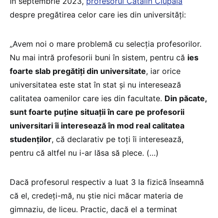
În septembrie 2023,
profesorul Cătălin Ciupală
despre pregătirea celor care ies din universități:
„Avem noi o mare problemă cu selecția profesorilor.
Nu mai intră profesorii buni în sistem, pentru că
ies
foarte slab pregătiți din universitate
, iar orice
universitatea este stat în stat și nu interesează
calitatea oamenilor care ies din facultate.
Din păcate,
sunt foarte puține situații în care pe profesorii
universitari îi interesează în mod real calitatea
studenților
, că declarativ pe toți îi interesează,
pentru că altfel nu i-ar lăsa să plece. (…)
Dacă profesorul respectiv a luat 3 la fizică înseamnă
că el, credeți-mă, nu știe nici măcar materia de
gimnaziu, de liceu. Practic, dacă el a terminat