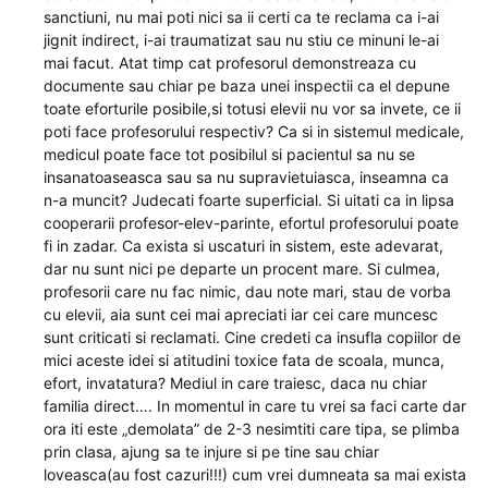
sanctiuni, nu mai poti nici sa ii certi ca te reclama ca i-ai
jignit indirect, i-ai traumatizat sau nu stiu ce minuni le-ai
mai facut. Atat timp cat profesorul demonstreaza cu
documente sau chiar pe baza unei inspectii ca el depune
toate eforturile posibile,si totusi elevii nu vor sa invete, ce ii
poti face profesorului respectiv? Ca si in sistemul medicale,
medicul poate face tot posibilul si pacientul sa nu se
insanatoaseasca sau sa nu supravietuiasca, inseamna ca
n-a muncit? Judecati foarte superficial. Si uitati ca in lipsa
cooperarii profesor-elev-parinte, efortul profesorului poate
fi in zadar. Ca exista si uscaturi in sistem, este adevarat,
dar nu sunt nici pe departe un procent mare. Si culmea,
profesorii care nu fac nimic, dau note mari, stau de vorba
cu elevii, aia sunt cei mai apreciati iar cei care muncesc
sunt criticati si reclamati. Cine credeti ca insufla copiilor de
mici aceste idei si atitudini toxice fata de scoala, munca,
efort, invatatura? Mediul in care traiesc, daca nu chiar
familia direct…. In momentul in care tu vrei sa faci carte dar
ora iti este „demolata” de 2-3 nesimtiti care tipa, se plimba
prin clasa, ajung sa te injure si pe tine sau chiar
loveasca(au fost cazuri!!!) cum vrei dumneata sa mai exista