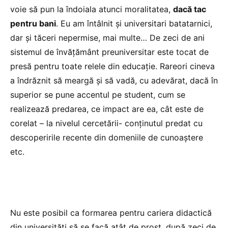
voie să pun la îndoiala atunci moralitatea,
dacă tac
pentru bani
. Eu am întâlnit și universitari batatarnici,
dar și tăceri nepermise, mai multe… De zeci de ani
sistemul de învățământ preuniversitar este tocat de
presă pentru toate relele din educație. Rareori cineva
a îndrăznit să meargă și să vadă, cu adevărat, dacă în
superior se pune accentul pe student, cum se
realizează predarea, ce impact are ea, cât este de
corelat – la nivelul cercetării- conținutul predat cu
descoperirile recente din domeniile de cunoaștere
etc.
Nu este posibil ca formarea pentru cariera didactică
din universități să se facă atât de prost, după zeci de