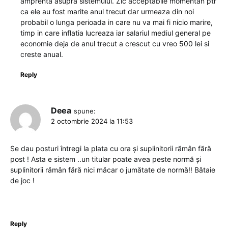
amprenta asupra sistemului. Zic acceptabile momentan ptr
ca ele au fost marite anul trecut dar urmeaza din noi
probabil o lunga perioada in care nu va mai fi nicio marire,
timp in care inflatia lucreaza iar salariul mediul general pe
economie deja de anul trecut a crescut cu vreo 500 lei si
creste anual.
Reply
Deea
spune:
2 octombrie 2024 la 11:53
Se dau posturi întregi la plata cu ora și suplinitorii rămân fără
post ! Asta e sistem ..un titular poate avea peste normă și
suplinitorii rămân fără nici măcar o jumătate de normă!! Bătaie
de joc !
Reply