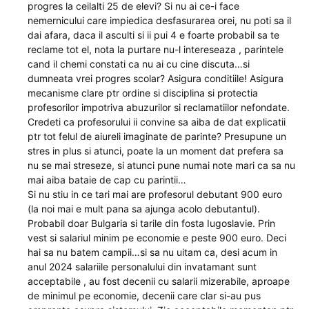
progres la ceilalti 25 de elevi? Si nu ai ce-i face
nemernicului care impiedica desfasurarea orei, nu poti sa il
dai afara, daca il asculti si ii pui 4 e foarte probabil sa te
reclame tot el, nota la purtare nu-l intereseaza , parintele
cand il chemi constati ca nu ai cu cine discuta…si
dumneata vrei progres scolar? Asigura conditiile! Asigura
mecanisme clare ptr ordine si disciplina si protectia
profesorilor impotriva abuzurilor si reclamatiilor nefondate.
Credeti ca profesorului ii convine sa aiba de dat explicatii
ptr tot felul de aiureli imaginate de parinte? Presupune un
stres in plus si atunci, poate la un moment dat prefera sa
nu se mai streseze, si atunci pune numai note mari ca sa nu
mai aiba bataie de cap cu parintii…
Si nu stiu in ce tari mai are profesorul debutant 900 euro
(la noi mai e mult pana sa ajunga acolo debutantul).
Probabil doar Bulgaria si tarile din fosta Iugoslavie. Prin
vest si salariul minim pe economie e peste 900 euro. Deci
hai sa nu batem campii…si sa nu uitam ca, desi acum in
anul 2024 salariile personalului din invatamant sunt
acceptabile , au fost decenii cu salarii mizerabile, aproape
de minimul pe economie, decenii care clar si-au pus