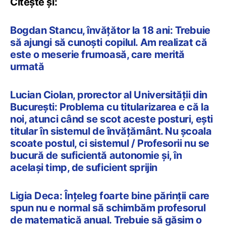
Citește și:
Bogdan Stancu, învățător la 18 ani: Trebuie
să ajungi să cunoști copilul. Am realizat că
este o meserie frumoasă, care merită
urmată
Lucian Ciolan, prorector al Universității din
București: Problema cu titularizarea e că la
noi, atunci când se scot aceste posturi, ești
titular în sistemul de învățământ. Nu școala
scoate postul, ci sistemul / Profesorii nu se
bucură de suficientă autonomie și, în
același timp, de suficient sprijin
Ligia Deca: Înțeleg foarte bine părinții care
spun nu e normal să schimbăm profesorul
de matematică anual. Trebuie să găsim o