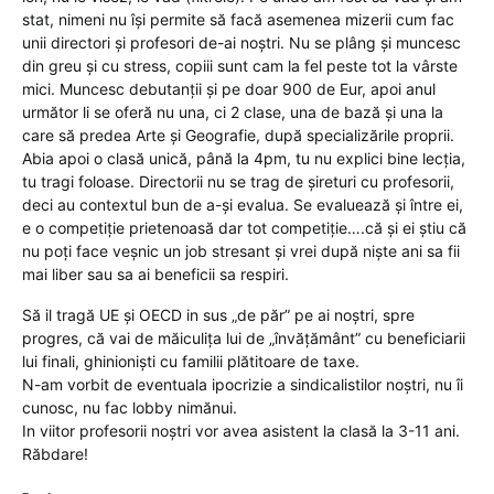
stat, nimeni nu își permite să facă asemenea mizerii cum fac
unii directori și profesori de-ai noștri. Nu se plâng și muncesc
din greu și cu stress, copiii sunt cam la fel peste tot la vârste
mici. Muncesc debutanții și pe doar 900 de Eur, apoi anul
următor li se oferă nu una, ci 2 clase, una de bază și una la
care să predea Arte și Geografie, după specializările proprii.
Abia apoi o clasă unică, până la 4pm, tu nu explici bine lecția,
tu tragi foloase. Directorii nu se trag de șireturi cu profesorii,
deci au contextul bun de a-și evalua. Se evaluează și între ei,
e o competiție prietenoasă dar tot competiție….că și ei știu că
nu poți face veșnic un job stresant și vrei după niște ani sa fii
mai liber sau sa ai beneficii sa respiri.
Să il tragă UE și OECD in sus „de păr” pe ai noștri, spre
progres, că vai de măiculița lui de „învățământ” cu beneficiarii
lui finali, ghinioniști cu familii plătitoare de taxe.
N-am vorbit de eventuala ipocrizie a sindicalistilor noștri, nu îi
cunosc, nu fac lobby nimănui.
In viitor profesorii noștri vor avea asistent la clasă la 3-11 ani.
Răbdare!