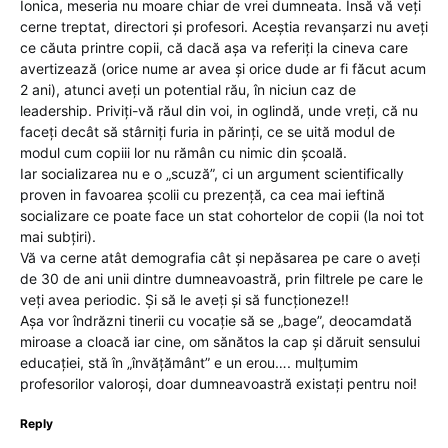
Ionica, meseria nu moare chiar de vrei dumneata. Însă vă veți
cerne treptat, directori și profesori. Aceștia revanșarzi nu aveți
ce căuta printre copii, că dacă așa va referiți la cineva care
avertizează (orice nume ar avea și orice dude ar fi făcut acum
2 ani), atunci aveți un potential rău, în niciun caz de
leadership. Priviți-vă răul din voi, in oglindă, unde vreți, că nu
faceți decât să stârniți furia in părinți, ce se uită modul de
modul cum copiii lor nu rămân cu nimic din școală.
Iar socializarea nu e o „scuză”, ci un argument scientifically
proven in favoarea școlii cu prezență, ca cea mai ieftină
socializare ce poate face un stat cohortelor de copii (la noi tot
mai subțiri).
Vă va cerne atât demografia cât și nepăsarea pe care o aveți
de 30 de ani unii dintre dumneavoastră, prin filtrele pe care le
veți avea periodic. Și să le aveți și să funcționeze!!
Așa vor îndrăzni tinerii cu vocație să se „bage”, deocamdată
miroase a cloacă iar cine, om sănătos la cap și dăruit sensului
educației, stă în „învățământ” e un erou…. mulțumim
profesorilor valoroși, doar dumneavoastră existați pentru noi!
Reply