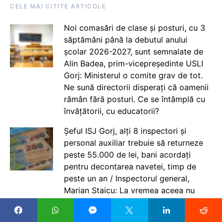
CELE MAI CITITE ARTICOLE
Noi comasări de clase și posturi, cu 3
săptămâni până la debutul anului
școlar 2026-2027, sunt semnalate de
Alin Badea, prim-vicepreședinte USLI
Gorj: Ministerul o comite grav de tot.
Ne sună directorii disperați că oamenii
rămân fără posturi. Ce se întâmplă cu
învățătorii, cu educatorii?
Șeful ISJ Gorj, alți 8 inspectori și
personal auxiliar trebuie să returneze
peste 55.000 de lei, bani acordați
pentru decontarea navetei, timp de
peste un an / Inspectorul general,
Marian Staicu: La vremea aceea nu
eram inspector șef. ISJ ne-a cerut să
depunem documente pentru