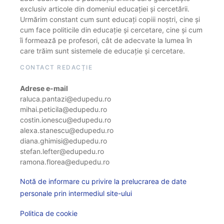
exclusiv articole din domeniul educației și cercetării.
Urmărim constant cum sunt educați copiii noștri, cine și
cum face politicile din educație și cercetare, cine și cum
îi formează pe profesori, cât de adecvate la lumea în
care trăim sunt sistemele de educație și cercetare.
CONTACT REDACȚIE
Adrese e-mail
raluca.pantazi@edupedu.ro
mihai.peticila@edupedu.ro
costin.ionescu@edupedu.ro
alexa.stanescu@edupedu.ro
diana.ghimisi@edupedu.ro
stefan.lefter@edupedu.ro
ramona.florea@edupedu.ro
Notă de informare cu privire la prelucrarea de date
personale prin intermediul site-ului
Politica de cookie