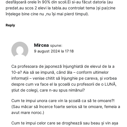
desfășoară orele în 90% din scoli.Ei si-au făcut datoria (au
predat.au scos 2 elevi la tabla.au controlat tema )și pa(cine
înțelege bine cine nu ,nu își mai pierd timpul).
Reply
Mircea
spune:
9 august 2024 la 17:18
Ca profesoara de japoneză înjunghiată de elevul de la a
10-a? Aia să se impună, când ăla – conform ultimelor
informații – venise chitit să înjunghie pe careva, și vorbea
despre cum va face el la școală cu profesorii de o LUNĂ,
știut de colegi, care n-au spus nimănui?
Cum te impui unora care vin la școală ca să te omoare?!
(Sau măcar să încerce foarte serios să te omoare, femeia a
avut mare noroc.)
Cum te impui celor care se droghează sau beau și vin așa