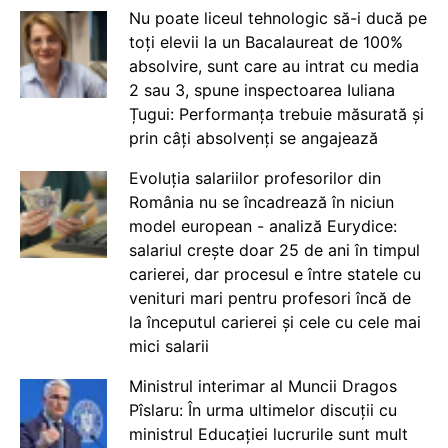
Nu poate liceul tehnologic să-i ducă pe
toți elevii la un Bacalaureat de 100%
absolvire, sunt care au intrat cu media
2 sau 3, spune inspectoarea Iuliana
Țugui: Performanța trebuie măsurată și
prin câți absolvenți se angajează
Evoluția salariilor profesorilor din
România nu se încadrează în niciun
model european - analiză Eurydice:
salariul crește doar 25 de ani în timpul
carierei, dar procesul e între statele cu
venituri mari pentru profesori încă de
la începutul carierei și cele cu cele mai
mici salarii
Ministrul interimar al Muncii Dragos
Pîslaru: În urma ultimelor discuții cu
ministrul Educației lucrurile sunt mult