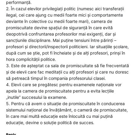
performanță.
2. În cazul elevilor privilegiați politic (numesc aici transferații
ilegal, cei care ajung cu medii foarte mici și comportamente
deviante în colective cu medii foarte mari), camera de
promiscuitate devine spațiul de siguranță în care evită
deopotrivă confruntarea profesorilor mai exigenți, dar și
sancțiunile disciplinare. Mai puține tensiuni între părinți –
profesori și directorii/inspectorii politicieni. Iar situațiile școlare,
după cum se știe, pot fi încheiate și de alți profesori, prinși în
hora complicității politice.
3. Este de așteptat ca sala de promiscuitate să fie frecventată
și de elevii care fac meditații cu alți profesori și care nu doresc
să petreacă timpul în compania profesorului clasei.
4. Elevii care se pregătesc pentru examenele naționale vor
apela la camera de promiscuitate pentru a evita lecțiile
„inutile” succesului la examene.
5. Pentru că avem o situație de promiscuitate în conducerea
sistemului național de învățământ, o cameră de promiscuitate,
în care mai multă educație este înlocuită cu mai puțină
educație, devine o soluție politică de succes.
Reply