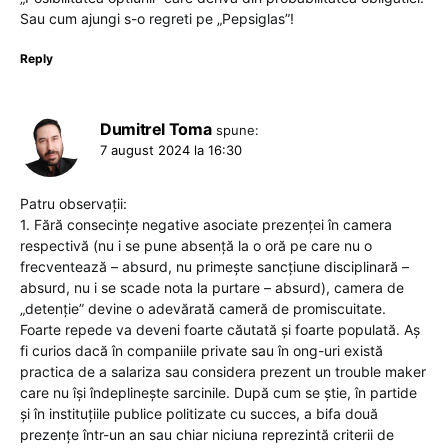
Sau cum ajungi s-o regreti pe „Pepsiglas”!
Reply
Dumitrel Toma
spune:
7 august 2024 la 16:30
Patru observații:
1. Fără consecințe negative asociate prezenței în camera
respectivă (nu i se pune absență la o oră pe care nu o
frecventează – absurd, nu primește sancțiune disciplinară –
absurd, nu i se scade nota la purtare – absurd), camera de
„detenție” devine o adevărată cameră de promiscuitate.
Foarte repede va deveni foarte căutată și foarte populată. Aș
fi curios dacă în companiile private sau în ong-uri există
practica de a salariza sau considera prezent un trouble maker
care nu își îndeplinește sarcinile. După cum se știe, în partide
și în instituțiile publice politizate cu succes, a bifa două
prezențe într-un an sau chiar niciuna reprezintă criterii de