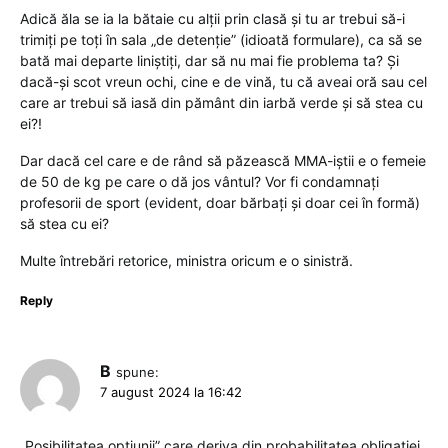
Adică ăla se ia la bătaie cu alții prin clasă și tu ar trebui să-i
trimiți pe toți în sala „de detenție” (idioată formulare), ca să se
bată mai departe liniștiți, dar să nu mai fie problema ta? Și
dacă-și scot vreun ochi, cine e de vină, tu că aveai oră sau cel
care ar trebui să iasă din pământ din iarbă verde și să stea cu
ei?!
Dar dacă cel care e de rând să păzească MMA-iștii e o femeie
de 50 de kg pe care o dă jos vântul? Vor fi condamnați
profesorii de sport (evident, doar bărbați și doar cei în formă)
să stea cu ei?
Multe întrebări retorice, ministra oricum e o sinistră.
Reply
B
spune:
7 august 2024 la 16:42
„Posibilitatea optiunii” care deriva din probabilitatea obligatiei.