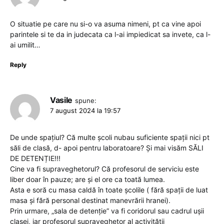
O situatie pe care nu si-o va asuma nimeni, pt ca vine apoi
parintele si te da in judecata ca l-ai impiedicat sa invete, ca l-
ai umilit…
Reply
Vasile
spune:
7 august 2024 la 19:57
De unde spațiul? Că multe școli nubau suficiente spații nici pt
săli de clasă, d- apoi pentru laboratoare? Și mai visăm SĂLI
DE DETENȚIE!!!
Cine va fi supraveghetorul? Că profesorul de serviciu este
liber doar în pauze; are și el ore ca toată lumea.
Asta e soră cu masa caldă în toate școlile ( fără spații de luat
masa și fără personal destinat manevrării hranei).
Prin urmare, „sala de detenție” va fi coridorul sau cadrul ușii
clasei, iar profesorul supraveghetor al activității