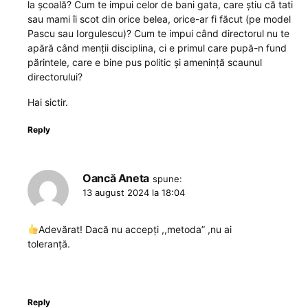
la școală? Cum te impui celor de bani gata, care știu că tati
sau mami îi scot din orice belea, orice-ar fi făcut (pe model
Pascu sau Iorgulescu)? Cum te impui când directorul nu te
apără când menții disciplina, ci e primul care pupă-n fund
părintele, care e bine pus politic și amenință scaunul
directorului?
Hai sictir.
Reply
Oancă Aneta
spune:
13 august 2024 la 18:04
Adevărat! Dacă nu accepți ,,metoda” ,nu ai
toleranță.
Reply