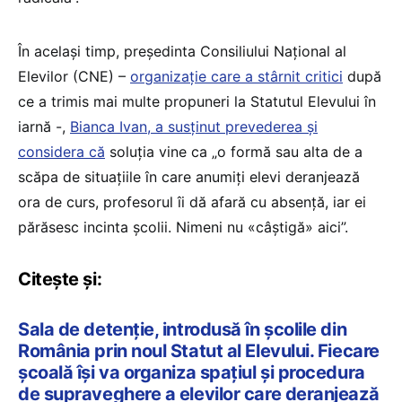
În același timp, președinta Consiliului Național al
Elevilor (CNE) –
organizație care a stârnit critici
după
ce a trimis mai multe propuneri la Statutul Elevului în
iarnă -,
Bianca Ivan, a susținut prevederea și
considera că
soluția vine ca „o formă sau alta de a
scăpa de situațiile în care anumiți elevi deranjează
ora de curs, profesorul îi dă afară cu absență, iar ei
părăsesc incinta școlii. Nimeni nu «câștigă» aici”.
Citește și:
Sala de detenție, introdusă în școlile din
România prin noul Statut al Elevului. Fiecare
școală își va organiza spațiul și procedura
de supraveghere a elevilor care deranjează