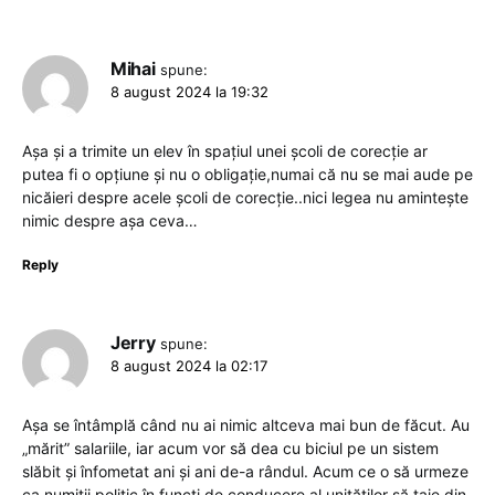
Mihai
spune:
8 august 2024 la 19:32
Așa și a trimite un elev în spațiul unei școli de corecție ar
putea fi o opțiune și nu o obligație,numai că nu se mai aude pe
nicăieri despre acele școli de corecție..nici legea nu amintește
nimic despre așa ceva…
Reply
Jerry
spune:
8 august 2024 la 02:17
Aşa se întâmplă când nu ai nimic altceva mai bun de făcut. Au
„mărit” salariile, iar acum vor să dea cu biciul pe un sistem
slăbit şi înfometat ani şi ani de-a rândul. Acum ce o să urmeze
ca numiții politic în funcți de conducere al unităților să taie din