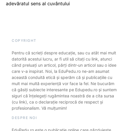
adevăratul sens al cuvântului
COPYRIGHT
Pentru că scrieți despre educație, sau cu atât mai mult
datorită acestui lucru, ar fi util să citați cu link, atunci
când preluați un articol, părți dintr-un articol sau o idee
care v-a inspirat. Noi, la EduPedu.ro ne-am asumat
această conduită etică și sperăm că și publicațiile cu
mult mai multă experiență vor face la fel. Ne bucurăm
că găsiți subiecte interesante pe Edupedu.ro și suntem
siguri că înțelegeți rugămintea noastră de a cita sursa
(cu link), ca o declarație reciprocă de respect și
profesionalism. Vă mulțumim!
DESPRE NOI
EduPedu.ro este o publicație online care găzduiește