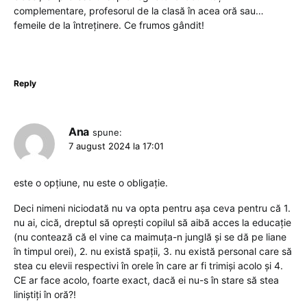
complementare, profesorul de la clasă în acea oră sau…
femeile de la întreținere. Ce frumos gândit!
Reply
Ana
spune:
7 august 2024 la 17:01
este o opțiune, nu este o obligație.
Deci nimeni niciodată nu va opta pentru așa ceva pentru că 1.
nu ai, cică, dreptul să oprești copilul să aibă acces la educație
(nu contează că el vine ca maimuța-n junglă și se dă pe liane
în timpul orei), 2. nu există spații, 3. nu există personal care să
stea cu elevii respectivi în orele în care ar fi trimiși acolo și 4.
CE ar face acolo, foarte exact, dacă ei nu-s în stare să stea
liniștiți în oră?!