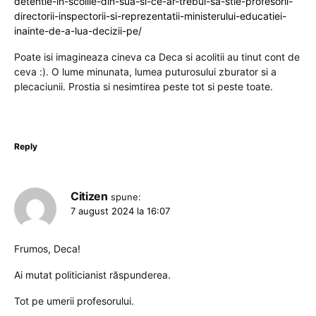
detentie-in-scolile-din-sua-si-ce-ar-trebui-sa-stie-profesorii-
directorii-inspectorii-si-reprezentatii-ministerului-educatiei-
inainte-de-a-lua-decizii-pe/
Poate isi imagineaza cineva ca Deca si acolitii au tinut cont de
ceva :). O lume minunata, lumea puturosului zburator si a
plecaciunii. Prostia si nesimtirea peste tot si peste toate.
Reply
Citizen
spune:
7 august 2024 la 16:07
Frumos, Deca!
Ai mutat politicianist răspunderea.
Tot pe umerii profesorului.