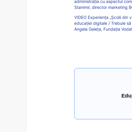
administrația cu aspectul come
Stanimir, director marketing 
VIDEO Experiența „Școlii din va
educației digitale / Trebuie s
Angela Galeța, Fundația Vod
Edu