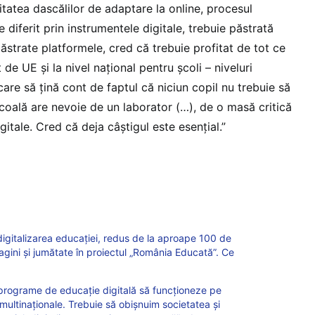
tatea dascălilor de adaptare la online, procesul
 diferit prin instrumentele digitale, trebuie păstrată
ăstrate platformele, cred că trebuie profitat de tot ce
de UE și la nivel național pentru școli – niveluri
care să țină cont de faptul că niciun copil nu trebuie să
coală are nevoie de un laborator (…), de o masă critică
igitale. Cred că deja câștigul este esențial.”
digitalizarea educației, redus de la aproape 100 de
agini și jumătate în proiectul „România Educată”. Ce
programe de educație digitală să funcționeze pe
ultinaționale. Trebuie să obișnuim societatea și