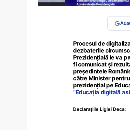
Adau
Procesul de digitaliz
dezbaterile circumsc
Prezidențială le va p
fi comunicat și rezult
președintele României
către Minister pentru
prezidențial pe Educa
“Educația digitală a
Declarațiile Ligiei Deca: