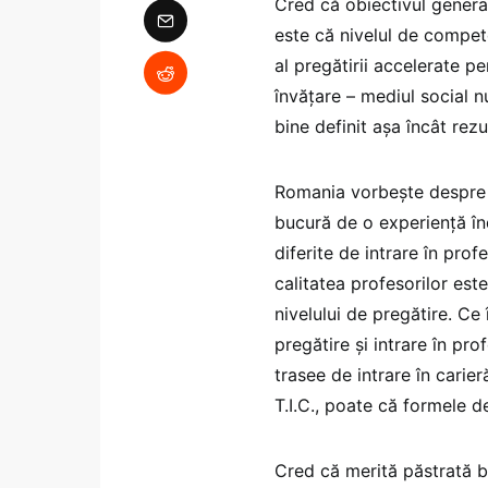
Cred că obiectivul general
este că nivelul de compet
al pregătirii accelerate p
învățare – mediul social 
bine definit așa încât rez
Romania vorbește despre fo
bucură de o experiență înd
diferite de intrare în prof
calitatea profesorilor est
nivelului de pregătire. C
pregătire și intrare în pr
trasee de intrare în carie
T.I.C., poate că formele 
Cred că merită păstrată b