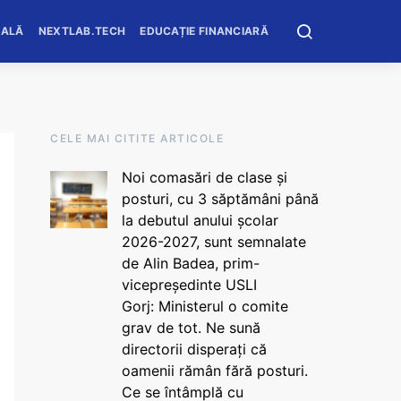
OALĂ
NEXTLAB.TECH
EDUCAȚIE FINANCIARĂ
CELE MAI CITITE ARTICOLE
Noi comasări de clase și
posturi, cu 3 săptămâni până
la debutul anului școlar
2026-2027, sunt semnalate
de Alin Badea, prim-
vicepreședinte USLI
Gorj: Ministerul o comite
grav de tot. Ne sună
directorii disperați că
oamenii rămân fără posturi.
Ce se întâmplă cu