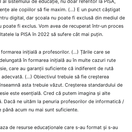
 al sistemului de educație, nu doar referitor la PISA,
ențe ale copiilor să fie maxim. (…) E un punct câștigat
entru digital, dar școala nu poate fi exclusă din mediul de
nu poate fi exclus. Vom avea de recuperat într-un proces
ultatele la PISA în 2022 să sufere cât mai puțin.
rmarea inițială a profesorilor. (…) Țările care se
elungată în formarea inițială au în multe cazuri rute
esie, care au garanții suficiente că indiferent de rută
e adecvată. (…) Obiectivul trebuie să fie creșterea
e înseamnă asta trebuie văzut. Creșterea standardului de
ofesie este esențială. Cred că putem imagina și alte
ră. Dacă ne uităm la penuria profesorilor de informatică /
de până acum nu mai sunt suficiente.
aza de resurse educaționale care s-au format și s-au