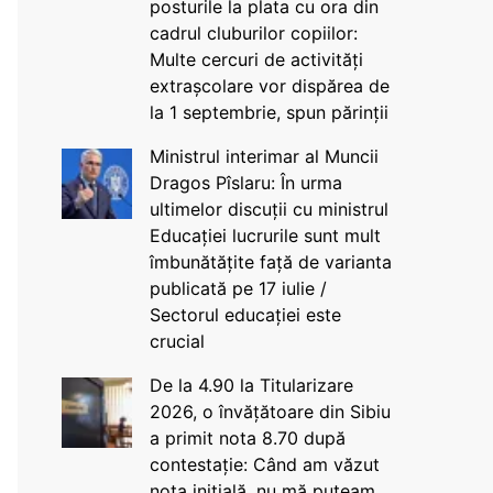
posturile la plata cu ora din
cadrul cluburilor copiilor:
Multe cercuri de activități
extrașcolare vor dispărea de
la 1 septembrie, spun părinții
Ministrul interimar al Muncii
Dragos Pîslaru: În urma
ultimelor discuții cu ministrul
Educației lucrurile sunt mult
îmbunătățite față de varianta
publicată pe 17 iulie /
Sectorul educației este
crucial
De la 4.90 la Titularizare
2026, o învățătoare din Sibiu
a primit nota 8.70 după
contestație: Când am văzut
nota inițială, nu mă puteam