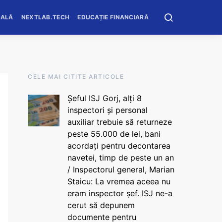
OALĂ
NEXTLAB.TECH
EDUCAȚIE FINANCIARĂ
CELE MAI CITITE ARTICOLE
Șeful ISJ Gorj, alți 8
inspectori și personal
auxiliar trebuie să returneze
peste 55.000 de lei, bani
acordați pentru decontarea
navetei, timp de peste un an
/ Inspectorul general, Marian
Staicu: La vremea aceea nu
eram inspector șef. ISJ ne-a
cerut să depunem
documente pentru