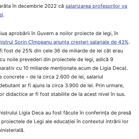
 arăta în decembrie 2022 că
salarizarea profesorilor va
ei
.
ziua aprobării în Guvern a noilor proiecte de legi, în
nistrul Sorin Cîmpeanu anunța creșteri salariale de 43%
.
fi fost de 25% din cele 36 de miliarde de lei cât erau
 cu noile prevederi din proiectele de legi, adică 9
parativ cu 10 miliarde menționate acum de Ligia Deca).
 concrete – de la circa 2.600 de lei, salariul
debutant ar fi ajuns la circa 3.900 de lei. Prin urmare,
or didactice ar fi fost stabilite de la acest nivel în sus.
nistrului Ligia Deca au fost făcute în conferința de presă
proiectele de Legi ale educației în contextul intrării lor
nisterială.