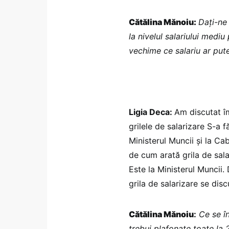
Cătălina Mănoiu:
Dați-ne 
la nivelul salariului med
vechime ce salariu ar put
Ligia Deca:
Am discutat î
grilele de salarizare S-a 
Ministerul Muncii și la Ca
de cum arată grila de salar
Este la Ministerul Muncii.
grila de salarizare se disc
Cătălina Mănoiu
:
Ce se î
trebui plafonate toate la