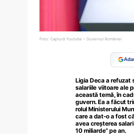
Foto: Captură Youtube – Guvernul României
Adau
Ligia Deca a refuzat s
salariile viitoare ale 
această temă, în cad
guvern. Ea a făcut tr
rolul Ministerului Mun
care a dat-o a fost c
avea creșterea salariu
10 miliarde” pe an.