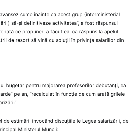
avansez sume înainte ca acest grup (interministerial
rii) să-și definitiveze activitatea”, a fost răspunsul
trebată ce propuneri a făcut ea, ca răspuns la apelul
rii de resort să vină cu soluții în privința salariilor din
tul bugetar pentru majorarea profesorilor debutanți, ea
iarde” pe an, “recalculat în funcție de cum arată grilele
rizării”.
el de estimări, invocând discuțiile le Legea salarizării, de
rincipal Ministerul Muncii: