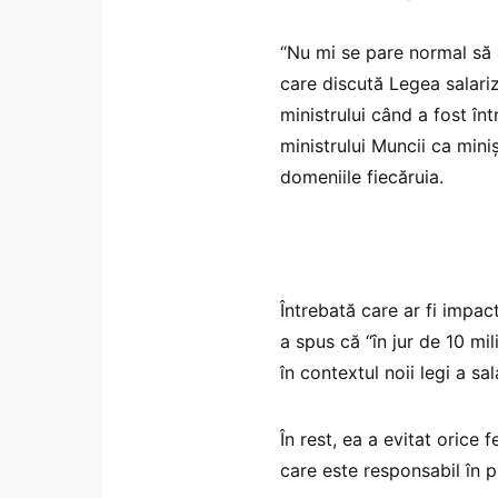
“Nu mi se pare normal să 
care discută Legea salariză
ministrului când a fost în
ministrului Muncii ca minișt
domeniile fiecăruia.
Întrebată care ar fi impac
a spus că “în jur de 10 mil
în contextul noii legi a sala
În rest, ea a evitat orice f
care este responsabil în p