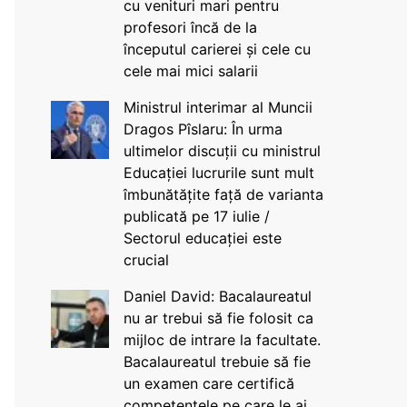
cu venituri mari pentru
profesori încă de la
începutul carierei și cele cu
cele mai mici salarii
Ministrul interimar al Muncii
Dragos Pîslaru: În urma
ultimelor discuții cu ministrul
Educației lucrurile sunt mult
îmbunătățite față de varianta
publicată pe 17 iulie /
Sectorul educației este
crucial
Daniel David: Bacalaureatul
nu ar trebui să fie folosit ca
mijloc de intrare la facultate.
Bacalaureatul trebuie să fie
un examen care certifică
competențele pe care le ai