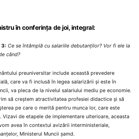
stru în conferința de joi, integral:
 3:
Ce se întâmplă cu salariile debutanților? Vor fi ele la
 de când?
ntului preuniversitar include această prevedere
lă, care va fi inclusă în legea salarizării și este în
ncii, va pleca de la nivelul salariului mediu pe economie.
m să creștem atractivitatea profesiei didactice și să
terea pe care o merită pentru munca lor, care este
e. Vizavi de etapele de implementare ulterioare, aceasta
vom avea în contextul avizării interministeriale,
anțelor, Ministerul Muncii șamd.