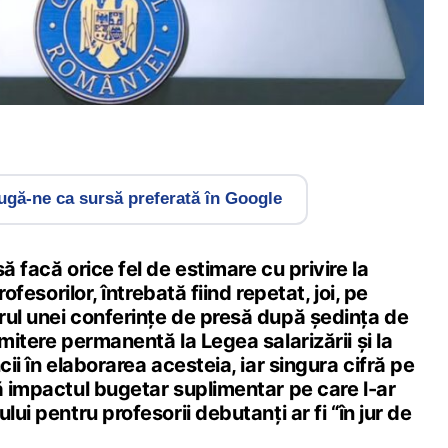
gă-ne ca sursă preferată în Google
ă facă orice fel de estimare cu privire la
profesorilor, întrebată fiind repetat, joi, pe
rul unei conferințe de presă după ședința de
imitere permanentă la Legea salarizării și la
cii în elaborarea acesteia, iar singura cifră pe
ă impactul bugetar suplimentar pe care l-ar
lui pentru profesorii debutanți ar fi “în jur de