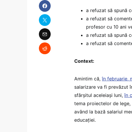
a refuzat să spună ce
a refuzat să comente
profesor cu 10 ani 
a refuzat să spună c
a refuzat să comente
Context:
Amintim că,
în februarie,
salarizare va fi prevăzut î
sfârșitul aceleiași luni,
în 
tema proiectelor de lege, 
având la bază salariul med
educației.