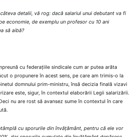
câteva detalii, vă rog: dacă salariul unui debutant va fi
iu pe economie, de exemplu un profesor cu 10 ani
ea să aibă?
mpreună cu federațiile sindicale cum ar putea arăta
făcut o propunere în acest sens, pe care am trimis-o la
binetul domnului prim-ministru, însă decizia finală vizavi
izare este, sigur, în contextul elaborării Legii salarizării.
 Deci nu are rost să avansez sume în contextul în care
ută.
ntâmplă cu sporurile din învățământ, pentru că ele vor
 20%, dar sporurile cumulate din învățământ depășesc