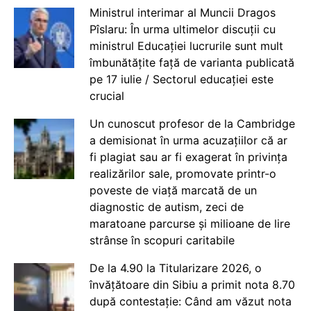
Ministrul interimar al Muncii Dragos
Pîslaru: În urma ultimelor discuții cu
ministrul Educației lucrurile sunt mult
îmbunătățite față de varianta publicată
pe 17 iulie / Sectorul educației este
crucial
Un cunoscut profesor de la Cambridge
a demisionat în urma acuzațiilor că ar
fi plagiat sau ar fi exagerat în privința
realizărilor sale, promovate printr-o
poveste de viață marcată de un
diagnostic de autism, zeci de
maratoane parcurse și milioane de lire
strânse în scopuri caritabile
De la 4.90 la Titularizare 2026, o
învățătoare din Sibiu a primit nota 8.70
după contestație: Când am văzut nota