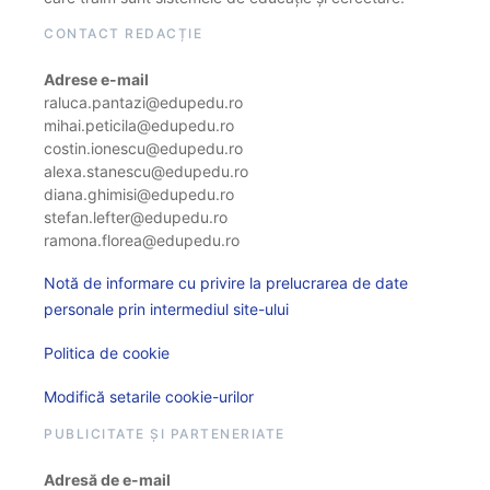
CONTACT REDACȚIE
Adrese e-mail
raluca.pantazi@edupedu.ro
mihai.peticila@edupedu.ro
costin.ionescu@edupedu.ro
alexa.stanescu@edupedu.ro
diana.ghimisi@edupedu.ro
stefan.lefter@edupedu.ro
ramona.florea@edupedu.ro
Notă de informare cu privire la prelucrarea de date
personale prin intermediul site-ului
Politica de cookie
Modifică setarile cookie-urilor
PUBLICITATE ȘI PARTENERIATE
Adresă de e-mail