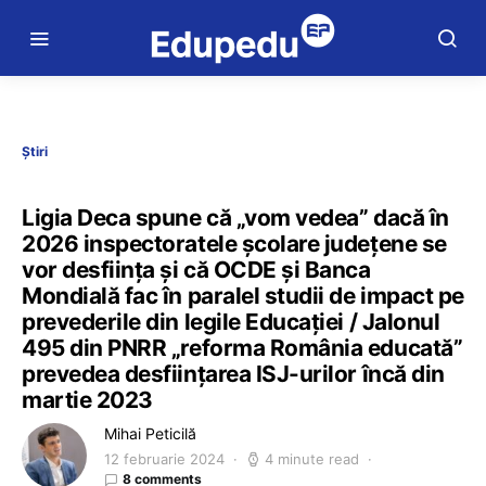
Știri
Ligia Deca spune că „vom vedea” dacă în
2026 inspectoratele școlare județene se
vor desființa și că OCDE și Banca
Mondială fac în paralel studii de impact pe
prevederile din legile Educației / Jalonul
495 din PNRR „reforma România educată”
prevedea desființarea ISJ-urilor încă din
martie 2023
Mihai Peticilă
12 februarie 2024
4 minute read
8 comments