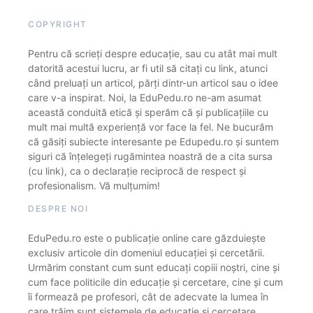
COPYRIGHT
Pentru că scrieți despre educație, sau cu atât mai mult
datorită acestui lucru, ar fi util să citați cu link, atunci
când preluați un articol, părți dintr-un articol sau o idee
care v-a inspirat. Noi, la EduPedu.ro ne-am asumat
această conduită etică și sperăm că și publicațiile cu
mult mai multă experiență vor face la fel. Ne bucurăm
că găsiți subiecte interesante pe Edupedu.ro și suntem
siguri că înțelegeți rugămintea noastră de a cita sursa
(cu link), ca o declarație reciprocă de respect și
profesionalism. Vă mulțumim!
DESPRE NOI
EduPedu.ro este o publicație online care găzduiește
exclusiv articole din domeniul educației și cercetării.
Urmărim constant cum sunt educați copiii noștri, cine și
cum face politicile din educație și cercetare, cine și cum
îi formează pe profesori, cât de adecvate la lumea în
care trăim sunt sistemele de educație și cercetare.