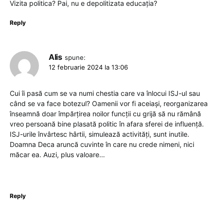
Vizita politica? Pai, nu e depolitizata educația?
Reply
Alis
spune:
12 februarie 2024 la 13:06
Cui îi pasă cum se va numi chestia care va înlocui ISJ-ul sau
când se va face botezul? Oamenii vor fi aceiași, reorganizarea
înseamnă doar împărțirea noilor funcții cu grijă să nu rămână
vreo persoană bine plasată politic în afara sferei de influență.
ISJ-urile învârtesc hârtii, simulează activități, sunt inutile.
Doamna Deca aruncă cuvinte în care nu crede nimeni, nici
măcar ea. Auzi, plus valoare…
Reply