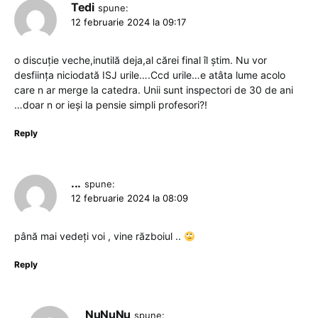
Tedi
spune:
12 februarie 2024 la 09:17
o discuție veche,inutilă deja,al cărei final îl știm. Nu vor
desființa niciodată ISJ urile….Ccd urile…e atâta lume acolo
care n ar merge la catedra. Unii sunt inspectori de 30 de ani
…doar n or ieși la pensie simpli profesori?!
Reply
...
spune:
12 februarie 2024 la 08:09
până mai vedeți voi , vine războiul ..
Reply
NuNuNu
spune: