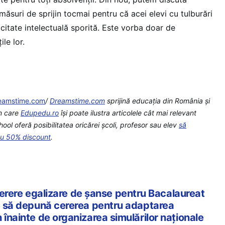
măsuri de sprijin tocmai pentru că acei elevi cu tulburări
citate intelectuală sporită. Este vorba doar de
ile lor.
eamstime.com
/
Dreamstime.com
sprijină educaţia din România şi
in care
Edupedu.ro
îşi poate ilustra articolele cât mai relevant
ool oferă posibilitatea oricărei școli, profesor sau elev
să
cu 50% discount
.
re egalizare de șanse pentru Bacalaureat
ie să depună cererea pentru adaptarea
 înainte de organizarea simulărilor naționale