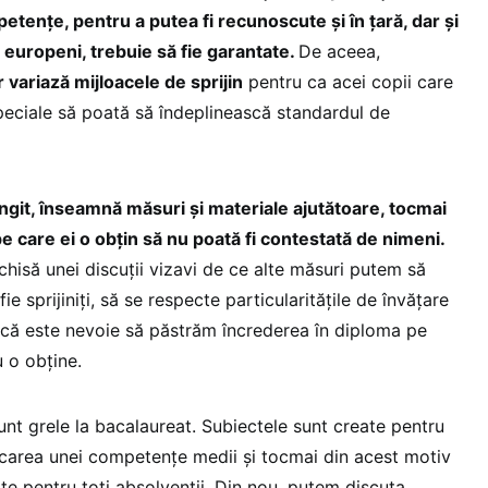
tențe, pentru a putea fi recunoscute și în țară, dar și
i europeni, trebuie să fie garantate.
De aceea,
 variază mijloacele de sprijin
pentru ca acei copii care
peciale să poată să îndeplinească standardul de
ngit, înseamnă măsuri și materiale ajutătoare, tocmai
pe care ei o obțin să nu poată fi contestată de nimeni.
chisă unei discuții vizavi de ce alte măsuri putem să
fie sprijiniți, să se respecte particularitățile de învățare
d că este nevoie să păstrăm încrederea în diploma pe
u o obține.
sunt grele la bacalaureat. Subiectele sunt create pentru
ficarea unei competențe medii și tocmai din acest motiv
ate pentru toți absolvenții. Din nou, putem discuta