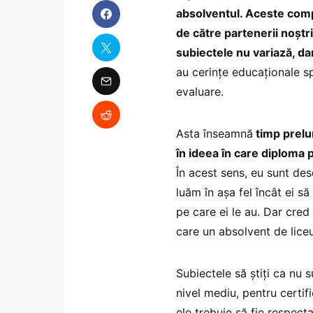
absolventul. Aceste compe
de către partenerii noștr
subiectele nu variază, dar
au cerințe educaționale s
evaluare.
Asta înseamnă
timp prelu
în ideea în care diploma 
În acest sens, eu sunt des
luăm în așa fel încât ei să 
pe care ei le au. Dar cre
care un absolvent de lice
Subiectele să știți ca nu 
nivel mediu, pentru certi
ele trebuie să fie respect