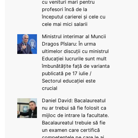
cu venituri mari pentru
profesori încă de la
începutul carierei și cele cu
cele mai mici salarii
Ministrul interimar al Muncii
Dragos Pîslaru: În urma
ultimelor discuții cu ministrul
Educației lucrurile sunt mult
îmbunătățite față de varianta
publicată pe 17 iulie /
Sectorul educației este
crucial
Daniel David: Bacalaureatul
nu ar trebui să fie folosit ca
mijloc de intrare la facultate.
Bacalaureatul trebuie să fie
un examen care certifică
competențele pe care le ai