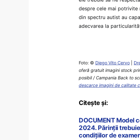
despre cele mai potrivite 
din spectru autist au capa
adecvarea la particularităț
Foto: ©
Diego Vito Cervo
|
Dr
oferă gratuit imagini stock pr
posibil / Campania Back to sch
descarce imagini de calitate 
Citește și:
DOCUMENT Model cere
2024. Părinții trebu
condițiilor de examen