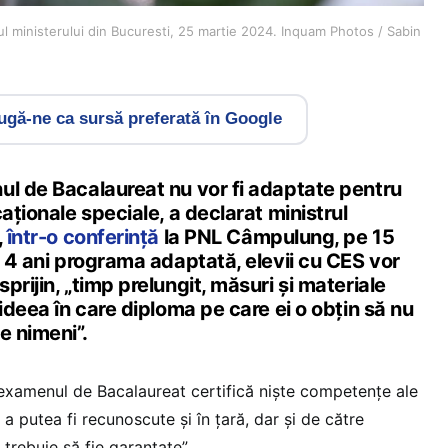
iul ministerului din Bucuresti, 25 martie 2024. Inquam Photos / Sabin
gă-ne ca sursă preferată în Google
ul de Bacalaureat nu vor fi adaptate pentru
caționale speciale, a declarat ministrul
,
într-o conferință
la PNL Câmpulung, pe 15
u 4 ani programa adaptată, elevii cu CES vor
prijin, „timp prelungit, măsuri și materiale
 ideea în care diploma pe care ei o obțin să nu
e nimeni”.
„examenul de Bacalaureat certifică niște competențe ale
 a putea fi recunoscute și în țară, dar și de către
 trebuie să fie garantate”.