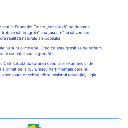
e stat în Educație: Cine o „consiliază” pe doamna
trebuie să fie „grele” sau „ușoare”, ci să verifice
ră realități naturale ale copilului
le nu sunt olimpiade. Cred că este greșit să ne referim
 al ușurinței sau al greutății
cu CES solicită adaptarea condițiilor examenului de
 a primit de la ISJ Brașov hărți mentale care nu
-o scrisoare deschisă către ministrul educației, Ligia