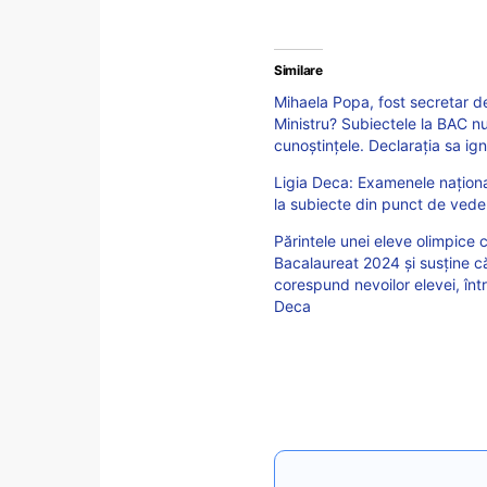
Similare
Mihaela Popa, fost secretar d
Ministru? Subiectele la BAC nu 
cunoștințele. Declarația sa igno
Ligia Deca: Examenele naționa
la subiecte din punct de vedere
Părintele unei eleve olimpice 
Bacalaureat 2024 și susține că
corespund nevoilor elevei, într
Deca