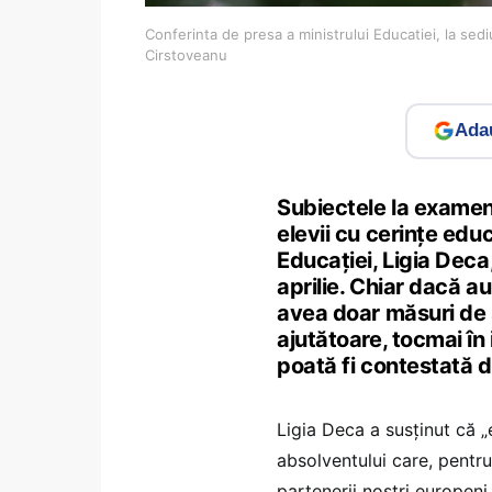
Conferinta de presa a ministrului Educatiei, la sed
Cirstoveanu
Adau
Subiectele la examen
elevii cu cerințe edu
Educației, Ligia Deca
aprilie. Chiar dacă a
avea doar măsuri de s
ajutătoare, tocmai în
poată fi contestată d
Ligia Deca a susținut că 
absolventului care, pentru
partenerii noștri europeni,