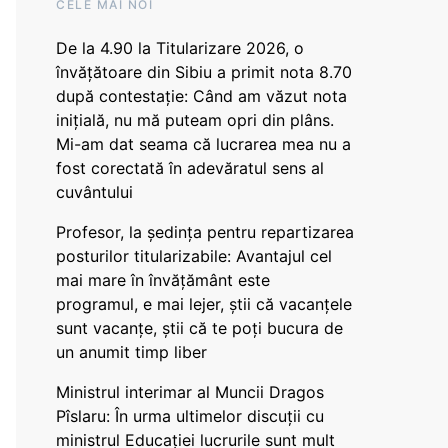
CELE MAI NOI
De la 4.90 la Titularizare 2026, o
învățătoare din Sibiu a primit nota 8.70
după contestație: Când am văzut nota
inițială, nu mă puteam opri din plâns.
Mi-am dat seama că lucrarea mea nu a
fost corectată în adevăratul sens al
cuvântului
Profesor, la ședința pentru repartizarea
posturilor titularizabile: Avantajul cel
mai mare în învățământ este
programul, e mai lejer, știi că vacanțele
sunt vacanţe, știi că te poți bucura de
un anumit timp liber
Ministrul interimar al Muncii Dragos
Pîslaru: În urma ultimelor discuții cu
ministrul Educației lucrurile sunt mult