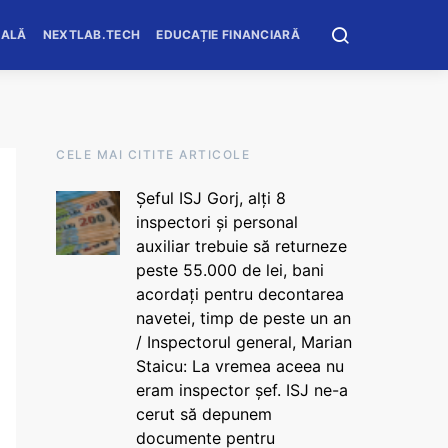
OALĂ
NEXTLAB.TECH
EDUCAȚIE FINANCIARĂ
CELE MAI CITITE ARTICOLE
Șeful ISJ Gorj, alți 8
inspectori și personal
auxiliar trebuie să returneze
peste 55.000 de lei, bani
acordați pentru decontarea
navetei, timp de peste un an
/ Inspectorul general, Marian
Staicu: La vremea aceea nu
eram inspector șef. ISJ ne-a
cerut să depunem
documente pentru