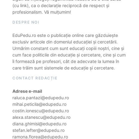
(cu link), ca o declarație reciprocă de respect și
profesionalism. Vă mulțumim!
DESPRE NOI
EduPedu.ro este o publicație online care găzduiește
exclusiv articole din domeniul educației și cercetării.
Urmărim constant cum sunt educați copiii noștri, cine și
cum face politicile din educație și cercetare, cine și cum
îi formează pe profesori, cât de adecvate la lumea în
care trăim sunt sistemele de educație și cercetare.
CONTACT REDACȚIE
Adrese e-mail
raluca.pantazi@edupedu.ro
mihai.peticila@edupedu.ro
costin.ionescu@edupedu.ro
alexa.stanescu@edupedu.ro
diana.ghimisi@edupedu.ro
stefan.lefter@edupedu.ro
ramona.florea@edupedu.ro