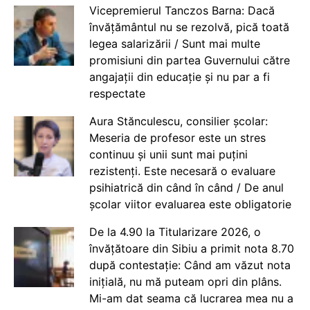
Vicepremierul Tanczos Barna: Dacă
învățământul nu se rezolvă, pică toată
legea salarizării / Sunt mai multe
promisiuni din partea Guvernului către
angajații din educație și nu par a fi
respectate
Aura Stănculescu, consilier școlar:
Meseria de profesor este un stres
continuu și unii sunt mai puțini
rezistenți. Este necesară o evaluare
psihiatrică din când în când / De anul
școlar viitor evaluarea este obligatorie
De la 4.90 la Titularizare 2026, o
învățătoare din Sibiu a primit nota 8.70
după contestație: Când am văzut nota
inițială, nu mă puteam opri din plâns.
Mi-am dat seama că lucrarea mea nu a