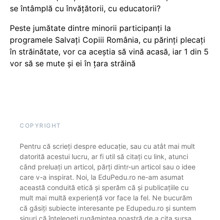
se întâmplă cu învățătorii, cu educatorii?
Peste jumătate dintre minorii participanți la
programele Salvați Copiii România, cu părinți plecați
în străinătate, vor ca aceștia să vină acasă, iar 1 din 5
vor să se mute și ei în țara străină
COPYRIGHT
Pentru că scrieți despre educație, sau cu atât mai mult
datorită acestui lucru, ar fi util să citați cu link, atunci
când preluați un articol, părți dintr-un articol sau o idee
care v-a inspirat. Noi, la EduPedu.ro ne-am asumat
această conduită etică și sperăm că și publicațiile cu
mult mai multă experiență vor face la fel. Ne bucurăm
că găsiți subiecte interesante pe Edupedu.ro și suntem
siguri că înțelegeți rugămintea noastră de a cita sursa