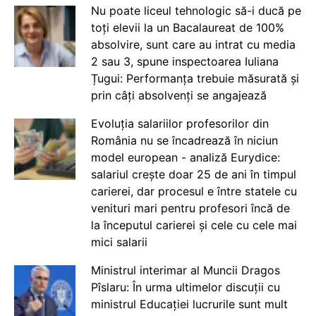
Nu poate liceul tehnologic să-i ducă pe
toți elevii la un Bacalaureat de 100%
absolvire, sunt care au intrat cu media
2 sau 3, spune inspectoarea Iuliana
Țugui: Performanța trebuie măsurată și
prin câți absolvenți se angajează
Evoluția salariilor profesorilor din
România nu se încadrează în niciun
model european - analiză Eurydice:
salariul crește doar 25 de ani în timpul
carierei, dar procesul e între statele cu
venituri mari pentru profesori încă de
la începutul carierei și cele cu cele mai
mici salarii
Ministrul interimar al Muncii Dragos
Pîslaru: În urma ultimelor discuții cu
ministrul Educației lucrurile sunt mult