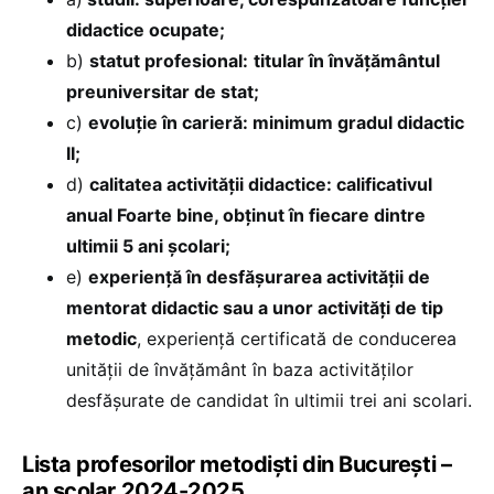
didactice ocupate;
b)
statut profesional:
titular în învăţământul
preuniversitar de stat;
c)
evoluție în carieră: minimum gradul didactic
II;
d)
calitatea activității didactice: calificativul
anual Foarte bine, obținut în fiecare dintre
ultimii 5 ani şcolari;
e)
experiență în desfăşurarea activității de
mentorat didactic sau a unor activități de tip
metodic
, experiență certificată de conducerea
unității de învăţământ în baza activităților
desfăşurate de candidat în ultimii trei ani scolari.
Lista profesorilor metodiști din București –
an școlar 2024-2025