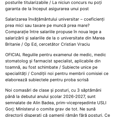
posturile titularizabile / La niciun concurs nu poți
garanta de la început asigurarea unui post
Salarizarea învățământului universitar – coeficienți
prea mici sau taxare pe muncă prea mare?
Comparație între salariile propuse în noua lege a
salarizării și salariile de la o universitate din Marea
Britanie / Op Ed, cercetător Cristian Vraciu
OFICIAL Regulile pentru examenul de medic, medic
stomatolog și farmacist specialist, aplicabile din
toamnă, au fost schimbate / Subiecte unice pe
specialități / Condiții noi pentru membrii comisiei ce
elaborează subiectele pentru proba scrisă
Noi comasări de clase și posturi, cu 3 săptămâni
până la debutul anului școlar 2026-2027, sunt
semnalate de Alin Badea, prim-vicepreședinte USLI
Gorj: Ministerul o comite grav de tot. Ne sună
directorii disperați că oamenii rămân fără posturi. Ce