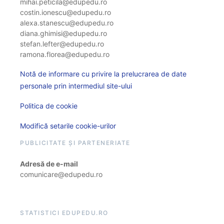
mihai.peticila@edupedu.ro
costin.ionescu@edupedu.ro
alexa.stanescu@edupedu.ro
diana.ghimisi@edupedu.ro
stefan.lefter@edupedu.ro
ramona.florea@edupedu.ro
Notă de informare cu privire la prelucrarea de date
personale prin intermediul site-ului
Politica de cookie
Modifică setarile cookie-urilor
PUBLICITATE ȘI PARTENERIATE
Adresă de e-mail
comunicare@edupedu.ro
STATISTICI EDUPEDU.RO