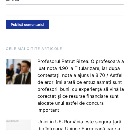
CELE MAI CITITE ARTICOLE
Profesorul Petruț Rizea: O profesoară a
luat nota 4.90 la Titularizare, iar după
contestații nota a ajuns la 8.70 / Astfel
de erori îmi arată ce entuziasmați sunt
profesorii buni, cu experiență să vină la
corectat și ce resurse financiare sunt
alocate unui astfel de concurs
important
Unici în UE: România este singura țară
din întreaga Uniune Europeană care a