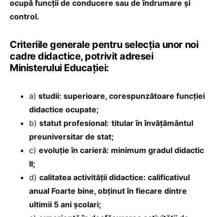
ocupă funcții de conducere sau de îndrumare și
control.
Criteriile generale pentru selecția unor noi
cadre didactice, potrivit adresei
Ministerului Educației:
a)
studii: superioare, corespunzătoare funcției
didactice ocupate;
b)
statut profesional:
titular în învăţământul
preuniversitar de stat;
c)
evoluție în carieră: minimum gradul didactic
II;
d)
calitatea activității didactice: calificativul
anual Foarte bine, obținut în fiecare dintre
ultimii 5 ani şcolari;