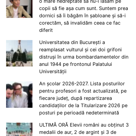
o mare nedreptate să nu-i lăsăm pe
copii să fie așa cum sunt. Suntem prea
dornici să îi băgăm în șabloane și să-i
corectăm, să invalidăm ceea ce fac
diferit
Universitatea din București a
reamplasat vulturul și cei doi grifoni
distruși în urma bombardamentelor din
anul 1944 pe frontonul Palatului
Universității
An școlar 2026-2027. Lista posturilor
pentru profesori a fost actualizată, pe
fiecare județ, după repartizarea
candidaților de la Titularizare 2026 pe
posturi pe perioadă nedeterminată
ULTIMĂ ORĂ Elevii români au obținut 3
medalii de aur, 2 de argint și 3 de