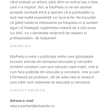
când preluați un articol, părți dintr-un articol sau o idee
care v-a inspirat. Noi, la EduPedu.ro ne-am asumat
această conduită etică și sperăm că și publicațiile cu
mult mai multă experiență vor face la fel. Ne bucurăm
că găsiți subiecte interesante pe Edupedu.ro și suntem
siguri că înțelegeți rugămintea noastră de a cita sursa
(cu link), ca o declarație reciprocă de respect și
profesionalism. Vă mulțumim!
DESPRE NOI
EduPedu.ro este o publicație online care găzduiește
exclusiv articole din domeniul educației și cercetării.
Urmărim constant cum sunt educați copiii noștri, cine și
cum face politicile din educație și cercetare, cine și cum
îi formează pe profesori, cât de adecvate la lumea în
care trăim sunt sistemele de educație și cercetare.
CONTACT REDACȚIE
Adrese e-mail
raluca.pantazi@edupedu.ro