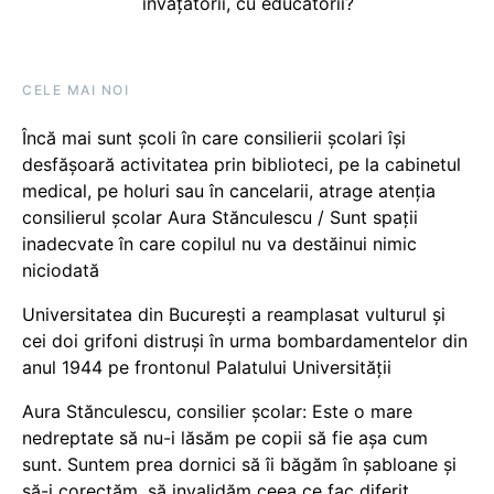
învățătorii, cu educatorii?
CELE MAI NOI
Încă mai sunt școli în care consilierii școlari își
desfășoară activitatea prin biblioteci, pe la cabinetul
medical, pe holuri sau în cancelarii, atrage atenția
consilierul școlar Aura Stănculescu / Sunt spații
inadecvate în care copilul nu va destăinui nimic
niciodată
Universitatea din București a reamplasat vulturul și
cei doi grifoni distruși în urma bombardamentelor din
anul 1944 pe frontonul Palatului Universității
Aura Stănculescu, consilier școlar: Este o mare
nedreptate să nu-i lăsăm pe copii să fie așa cum
sunt. Suntem prea dornici să îi băgăm în șabloane și
să-i corectăm, să invalidăm ceea ce fac diferit