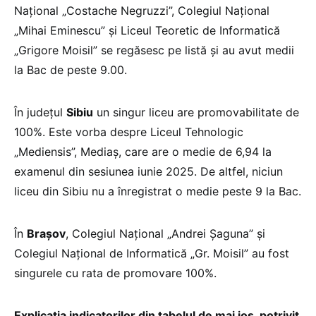
Național „Costache Negruzzi”, Colegiul Național
„Mihai Eminescu” și Liceul Teoretic de Informatică
„Grigore Moisil” se regăsesc pe listă și au avut medii
la Bac de peste 9.00.
În județul
Sibiu
un singur liceu are promovabilitate de
100%. Este vorba despre Liceul Tehnologic
„Mediensis”, Mediaș, care are o medie de 6,94 la
examenul din sesiunea iunie 2025. De altfel, niciun
liceu din Sibiu nu a înregistrat o medie peste 9 la Bac.
În
Brașov
, Colegiul Național „Andrei Șaguna” și
Colegiul Național de Informatică „Gr. Moisil” au fost
singurele cu rata de promovare 100%.
Explicația indicatorilor din tabelul de mai jos, potrivit