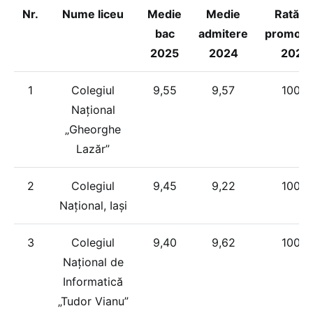
Nr.
Nume liceu
Medie
Medie
Rată d
bac
admitere
promova
2025
2024
2025
1
Colegiul
9,55
9,57
100%
Național
„Gheorghe
Lazăr”
2
Colegiul
9,45
9,22
100%
Național, Iași
3
Colegiul
9,40
9,62
100%
Național de
Informatică
„Tudor Vianu”