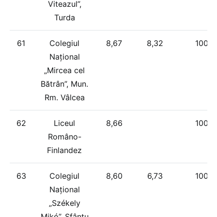
Viteazul”,
Turda
61
Colegiul
8,67
8,32
100%
Național
„Mircea cel
Bătrân”, Mun.
Rm. Vâlcea
62
Liceul
8,66
100%
Româno-
Finlandez
63
Colegiul
8,60
6,73
100%
Național
„Székely
Mikó”, Sfântu