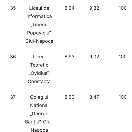
35
Liceul de
8,94
9,32
100%
Informatică
„Tiberiu
Popoviciu”,
Cluj-Napoca
36
Liceul
8,93
9,02
100%
Teoretic
„Ovidius”,
Constanța
37
Colegiul
8,93
8,47
100%
Național
„George
Barițiu”, Cluj-
Napoca