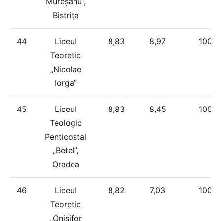
Mureșanu”,
Bistrița
44
Liceul
8,83
8,97
100%
Teoretic
„Nicolae
Iorga”
45
Liceul
8,83
8,45
100%
Teologic
Penticostal
„Betel”,
Oradea
46
Liceul
8,82
7,03
100%
Teoretic
„Onisifor