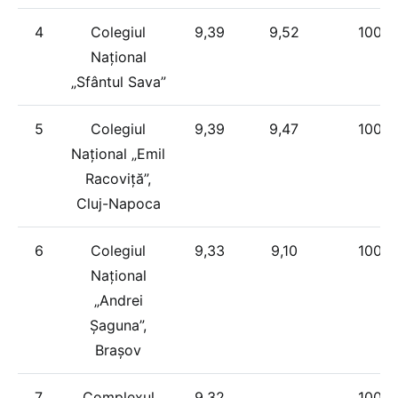
4
Colegiul
9,39
9,52
100%
Național
„Sfântul Sava”
5
Colegiul
9,39
9,47
100%
Național „Emil
Racoviță”,
Cluj-Napoca
6
Colegiul
9,33
9,10
100%
Național
„Andrei
Șaguna”,
Brașov
7
Complexul
9,32
100%