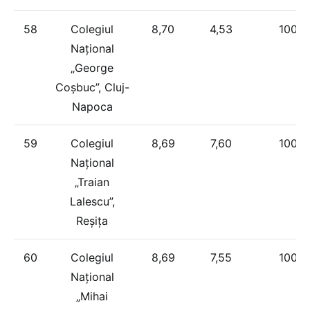
58
Colegiul
8,70
4,53
100%
Național
„George
Coșbuc”, Cluj-
Napoca
59
Colegiul
8,69
7,60
100%
Național
„Traian
Lalescu”,
Reșița
60
Colegiul
8,69
7,55
100%
Național
„Mihai