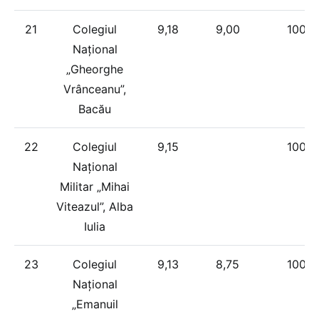
21
Colegiul
9,18
9,00
100%
Național
„Gheorghe
Vrânceanu”,
Bacău
22
Colegiul
9,15
100%
Național
Militar „Mihai
Viteazul”, Alba
Iulia
23
Colegiul
9,13
8,75
100%
Național
„Emanuil