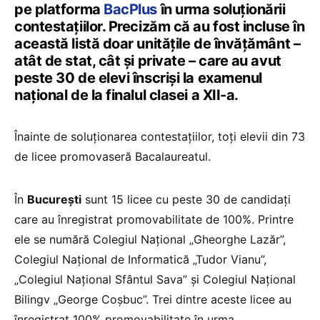
pe platforma
BacPlus
în urma soluționării
contestațiilor. Precizăm că au fost incluse în
această listă doar unitățile de învățământ –
atât de stat, cât și private – care au avut
peste 30 de elevi înscriși la examenul
național de la finalul clasei a XII-a.
Înainte de soluționarea contestațiilor, toți elevii din 73
de licee promovaseră Bacalaureatul.
În
București
sunt 15 licee cu peste 30 de candidați
care au înregistrat promovabilitate de 100%. Printre
ele se numără Colegiul Național „Gheorghe Lazăr”,
Colegiul Național de Informatică „Tudor Vianu”,
„Colegiul Național Sfântul Sava” și Colegiul Național
Bilingv „George Coșbuc”. Trei dintre aceste licee au
înregistrat 100% promovabilitate în urma