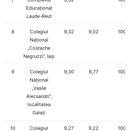
Educațional
Laude-Reut
8
Colegiul
9,32
9,02
100%
Național
„Costache
Negruzzi”, Iași
9
Colegiul
9,30
8,77
100%
Național
„Vasile
Alecsandri”,
localitatea
Galați
10
Colegiul
9,27
9,22
100%