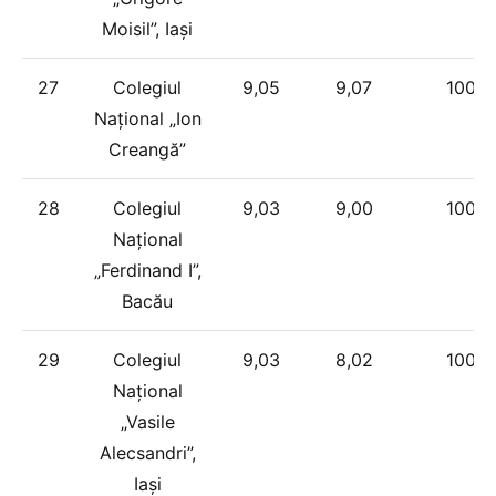
Moisil”, Iași
27
Colegiul
9,05
9,07
100%
Național „Ion
Creangă”
28
Colegiul
9,03
9,00
100%
Național
„Ferdinand I”,
Bacău
29
Colegiul
9,03
8,02
100%
Național
„Vasile
Alecsandri”,
Iași