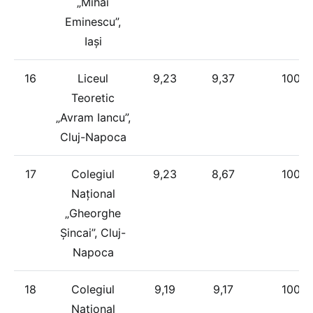
„Mihai
Eminescu”,
Iași
16
Liceul
9,23
9,37
100%
Teoretic
„Avram Iancu”,
Cluj-Napoca
17
Colegiul
9,23
8,67
100%
Național
„Gheorghe
Șincai”, Cluj-
Napoca
18
Colegiul
9,19
9,17
100%
Național