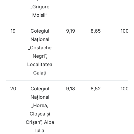
„Grigore
Moisil”
19
Colegiul
9,19
8,65
100%
Național
„Costache
Negri”,
Localitatea
Galați
20
Colegiul
9,18
8,52
100%
Național
„Horea,
Cloșca și
Crișan”, Alba
Iulia