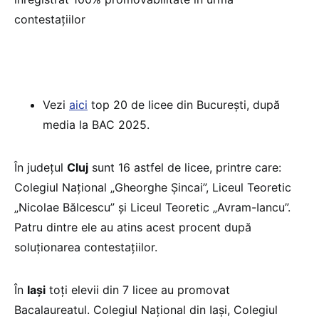
contestațiilor
Vezi
aici
top 20 de licee din București, după
media la BAC 2025.
În județul
Cluj
sunt 16 astfel de licee, printre care:
Colegiul Național „Gheorghe Șincai”, Liceul Teoretic
„Nicolae Bălcescu” și Liceul Teoretic „Avram-Iancu”.
Patru dintre ele au atins acest procent după
soluționarea contestațiilor.
În
Iași
toți elevii din 7 licee au promovat
Bacalaureatul. Colegiul Național din Iași, Colegiul