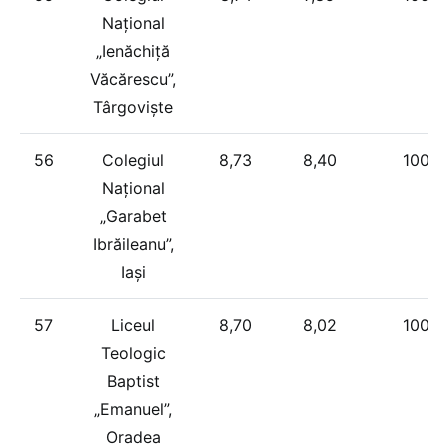
Național
„Ienăchiță
Văcărescu”,
Târgoviște
56
Colegiul
8,73
8,40
100%
Național
„Garabet
Ibrăileanu”,
Iași
57
Liceul
8,70
8,02
100%
Teologic
Baptist
„Emanuel”,
Oradea