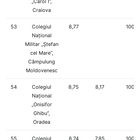
„Carol I”,
Craiova
53
Colegiul
8,77
100%
Național
Militar „Ștefan
cel Mare”,
Câmpulung
Moldovenesc
54
Colegiul
8,75
8,17
100%
Național
„Onisifor
Ghibu”,
Oradea
55
Colegiul
8,74
7,85
100%