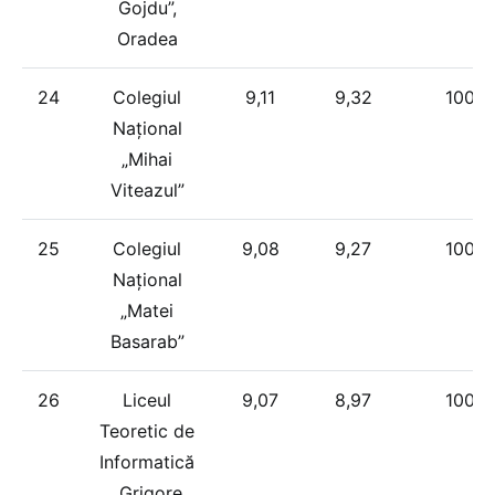
Gojdu”,
Oradea
24
Colegiul
9,11
9,32
100%
Național
„Mihai
Viteazul”
25
Colegiul
9,08
9,27
100%
Național
„Matei
Basarab”
26
Liceul
9,07
8,97
100%
Teoretic de
Informatică
„Grigore