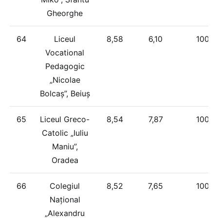
Gheorghe
64
Liceul
8,58
6,10
100%
Vocational
Pedagogic
„Nicolae
Bolcaș”, Beiuș
65
Liceul Greco-
8,54
7,87
100%
Catolic „Iuliu
Maniu”,
Oradea
66
Colegiul
8,52
7,65
100%
Național
„Alexandru