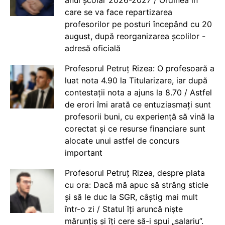
care se va face repartizarea
profesorilor pe posturi începând cu 20
august, după reorganizarea școlilor -
adresă oficială
Profesorul Petruț Rizea: O profesoară a
luat nota 4.90 la Titularizare, iar după
contestații nota a ajuns la 8.70 / Astfel
de erori îmi arată ce entuziasmați sunt
profesorii buni, cu experiență să vină la
corectat și ce resurse financiare sunt
alocate unui astfel de concurs
important
Profesorul Petruț Rizea, despre plata
cu ora: Dacă mă apuc să strâng sticle
și să le duc la SGR, câștig mai mult
într-o zi / Statul îți aruncă niște
mărunțiș și îți cere să-i spui „salariu”.