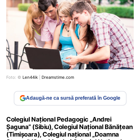
Foto: ©
Len44ik
|
Dreamstime.com
Adaugă-ne ca sursă preferată în Google
Colegiul Național Pedagogic „Andrei
Șaguna” (Sibiu), Colegiul Național Bănățean
(Timișoara), Colegiul național „Doamna