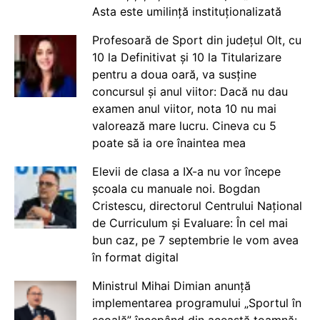
Asta este umilință instituționalizată
Profesoară de Sport din județul Olt, cu
10 la Definitivat și 10 la Titularizare
pentru a doua oară, va susține
concursul și anul viitor: Dacă nu dau
examen anul viitor, nota 10 nu mai
valorează mare lucru. Cineva cu 5
poate să ia ore înaintea mea
Elevii de clasa a IX-a nu vor începe
școala cu manuale noi. Bogdan
Cristescu, directorul Centrului Național
de Curriculum și Evaluare: În cel mai
bun caz, pe 7 septembrie le vom avea
în format digital
Ministrul Mihai Dimian anunță
implementarea programului „Sportul în
școală” începând din această toamnă: