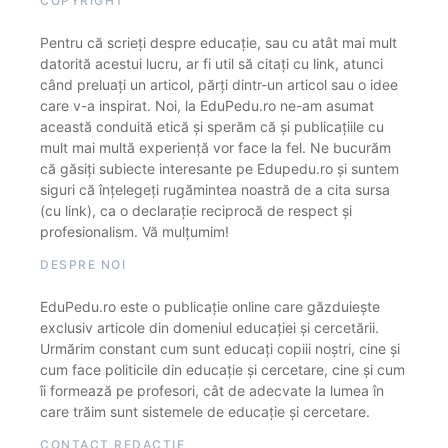
COPYRIGHT
Pentru că scrieți despre educație, sau cu atât mai mult
datorită acestui lucru, ar fi util să citați cu link, atunci
când preluați un articol, părți dintr-un articol sau o idee
care v-a inspirat. Noi, la EduPedu.ro ne-am asumat
această conduită etică și sperăm că și publicațiile cu
mult mai multă experiență vor face la fel. Ne bucurăm
că găsiți subiecte interesante pe Edupedu.ro și suntem
siguri că înțelegeți rugămintea noastră de a cita sursa
(cu link), ca o declarație reciprocă de respect și
profesionalism. Vă mulțumim!
DESPRE NOI
EduPedu.ro este o publicație online care găzduiește
exclusiv articole din domeniul educației și cercetării.
Urmărim constant cum sunt educați copiii noștri, cine și
cum face politicile din educație și cercetare, cine și cum
îi formează pe profesori, cât de adecvate la lumea în
care trăim sunt sistemele de educație și cercetare.
CONTACT REDACȚIE