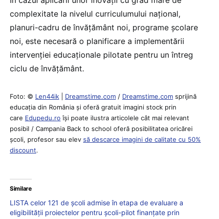
complexitate la nivelul curriculumului național,
planuri-cadru de învățământ noi, programe școlare
noi, este necesară o planificare a implementării
intervenției educaționale pilotate pentru un întreg
ciclu de învățământ.
Foto: ©
Len44ik
|
Dreamstime.com
/
Dreamstime.com
sprijină
educaţia din România şi oferă gratuit imagini stock prin
care
Edupedu.ro
îşi poate ilustra articolele cât mai relevant
posibil / Campania Back to school oferă posibilitatea oricărei
școli, profesor sau elev
să descarce imagini de calitate cu 50%
discount
.
Similare
LISTA celor 121 de școli admise în etapa de evaluare a
eligibilității proiectelor pentru școli-pilot finanțate prin