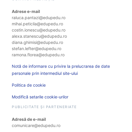
Adrese e-mail
raluca.pantazi@edupedu.ro
mihai.peticila@edupedu.ro
costin.ionescu@edupedu.ro
alexa.stanescu@edupedu.ro
diana.ghimisi@edupedu.ro
stefan.lefter@edupedu.ro
ramona.florea@edupedu.ro
Notă de informare cu privire la prelucrarea de date
personale prin intermediul site-ului
Politica de cookie
Modifică setarile cookie-urilor
PUBLICITATE ȘI PARTENERIATE
Adresă de e-mail
comunicare@edupedu.ro