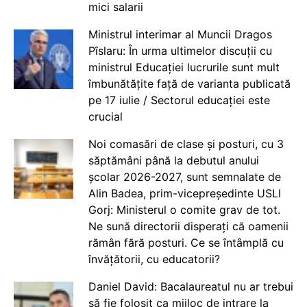
mici salarii
Ministrul interimar al Muncii Dragos
Pîslaru: În urma ultimelor discuții cu
ministrul Educației lucrurile sunt mult
îmbunătățite față de varianta publicată
pe 17 iulie / Sectorul educației este
crucial
Noi comasări de clase și posturi, cu 3
săptămâni până la debutul anului
școlar 2026-2027, sunt semnalate de
Alin Badea, prim-vicepreședinte USLI
Gorj: Ministerul o comite grav de tot.
Ne sună directorii disperați că oamenii
rămân fără posturi. Ce se întâmplă cu
învățătorii, cu educatorii?
Daniel David: Bacalaureatul nu ar trebui
să fie folosit ca mijloc de intrare la