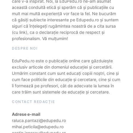
care v-a inspirat. Noi, la EduPedu.ro ne-am asumat
această conduită etică și sperăm că și publicațiile cu
mult mai multă experiență vor face la fel. Ne bucurăm
că găsiți subiecte interesante pe Edupedu.ro și suntem
siguri că înțelegeți rugămintea noastră de a cita sursa
(cu link), ca o declarație reciprocă de respect și
profesionalism. Vă mulțumim!
DESPRE NOI
EduPedu.ro este o publicație online care găzduiește
exclusiv articole din domeniul educației și cercetării.
Urmărim constant cum sunt educați copiii noștri, cine și
cum face politicile din educație și cercetare, cine și cum
îi formează pe profesori, cât de adecvate la lumea în
care trăim sunt sistemele de educație și cercetare.
CONTACT REDACȚIE
Adrese e-mail
raluca.pantazi@edupedu.ro
mihai.peticila@edupedu.ro
costin.ionescu@edupedu.ro