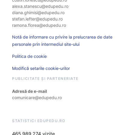
alexa.stanescu@edupedu.ro
diana.ghimisi@edupedu.ro
stefan.lefter@edupedu.ro
ramona.florea@edupedu.ro
Notă de informare cu privire la prelucrarea de date
personale prin intermediul site-ului
Politica de cookie
Modifică setarile cookie-urilor
PUBLICITATE ȘI PARTENERIATE
Adresă de e-mail
comunicare@edupedu.ro
STATISTICI EDUPEDU.RO
465.989.274 vizite