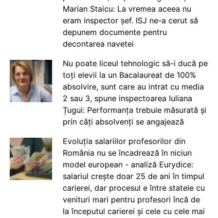
Marian Staicu: La vremea aceea nu
eram inspector șef. ISJ ne-a cerut să
depunem documente pentru
decontarea navetei
Nu poate liceul tehnologic să-i ducă pe
toți elevii la un Bacalaureat de 100%
absolvire, sunt care au intrat cu media
2 sau 3, spune inspectoarea Iuliana
Țugui: Performanța trebuie măsurată și
prin câți absolvenți se angajează
Evoluția salariilor profesorilor din
România nu se încadrează în niciun
model european - analiză Eurydice:
salariul crește doar 25 de ani în timpul
carierei, dar procesul e între statele cu
venituri mari pentru profesori încă de
la începutul carierei și cele cu cele mai