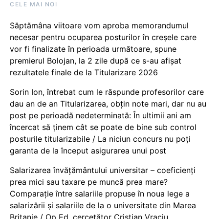
CELE MAI NOI
Săptămâna viitoare vom aproba memorandumul
necesar pentru ocuparea posturilor în creșele care
vor fi finalizate în perioada următoare, spune
premierul Bolojan, la 2 zile după ce s-au afișat
rezultatele finale de la Titularizare 2026
Sorin Ion, întrebat cum le răspunde profesorilor care
dau an de an Titularizarea, obțin note mari, dar nu au
post pe perioadă nedeterminată: În ultimii ani am
încercat să ținem cât se poate de bine sub control
posturile titularizabile / La niciun concurs nu poți
garanta de la început asigurarea unui post
Salarizarea învățământului universitar – coeficienți
prea mici sau taxare pe muncă prea mare?
Comparație între salariile propuse în noua lege a
salarizării și salariile de la o universitate din Marea
Britanie / Op Ed, cercetător Cristian Vraciu