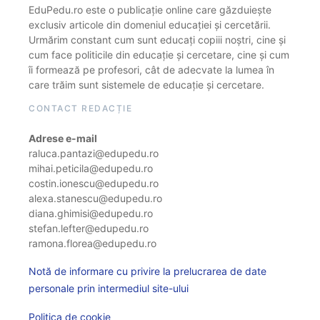
EduPedu.ro este o publicație online care găzduiește
exclusiv articole din domeniul educației și cercetării.
Urmărim constant cum sunt educați copiii noștri, cine și
cum face politicile din educație și cercetare, cine și cum
îi formează pe profesori, cât de adecvate la lumea în
care trăim sunt sistemele de educație și cercetare.
CONTACT REDACȚIE
Adrese e-mail
raluca.pantazi@edupedu.ro
mihai.peticila@edupedu.ro
costin.ionescu@edupedu.ro
alexa.stanescu@edupedu.ro
diana.ghimisi@edupedu.ro
stefan.lefter@edupedu.ro
ramona.florea@edupedu.ro
Notă de informare cu privire la prelucrarea de date
personale prin intermediul site-ului
Politica de cookie