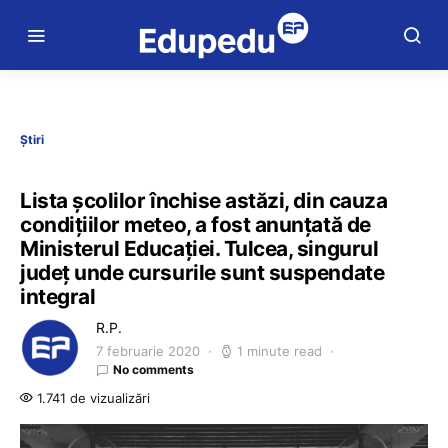
Știri
Lista școlilor închise astăzi, din cauza
condițiilor meteo, a fost anunțată de
Ministerul Educației. Tulcea, singurul
județ unde cursurile sunt suspendate
integral
R.P.
7 februarie 2020
1 minute read
No comments
1.741 de vizualizări