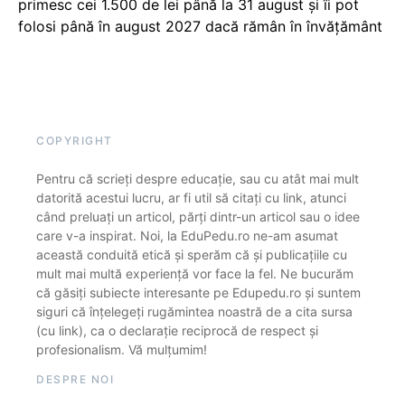
primesc cei 1.500 de lei până la 31 august și îi pot
folosi până în august 2027 dacă rămân în învățământ
COPYRIGHT
Pentru că scrieți despre educație, sau cu atât mai mult
datorită acestui lucru, ar fi util să citați cu link, atunci
când preluați un articol, părți dintr-un articol sau o idee
care v-a inspirat. Noi, la EduPedu.ro ne-am asumat
această conduită etică și sperăm că și publicațiile cu
mult mai multă experiență vor face la fel. Ne bucurăm
că găsiți subiecte interesante pe Edupedu.ro și suntem
siguri că înțelegeți rugămintea noastră de a cita sursa
(cu link), ca o declarație reciprocă de respect și
profesionalism. Vă mulțumim!
DESPRE NOI