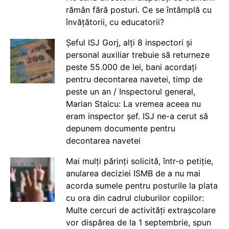
rămân fără posturi. Ce se întâmplă cu
învățătorii, cu educatorii?
Șeful ISJ Gorj, alți 8 inspectori și
personal auxiliar trebuie să returneze
peste 55.000 de lei, bani acordați
pentru decontarea navetei, timp de
peste un an / Inspectorul general,
Marian Staicu: La vremea aceea nu
eram inspector șef. ISJ ne-a cerut să
depunem documente pentru
decontarea navetei
Mai mulți părinți solicită, într-o petiție,
anularea deciziei ISMB de a nu mai
acorda sumele pentru posturile la plata
cu ora din cadrul cluburilor copiilor:
Multe cercuri de activități extrașcolare
vor dispărea de la 1 septembrie, spun