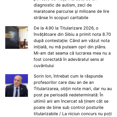
diagnostic de autism, zeci de
maratoane parcurse și milioane de lire
strânse în scopuri caritabile
De la 4.90 la Titularizare 2026, o
învățătoare din Sibiu a primit nota 8.70
după contestație: Când am văzut nota
inițială, nu mă puteam opri din plâns.
Mi-am dat seama că lucrarea mea nu a
fost corectată în adevăratul sens al
cuvântului
Sorin Ion, întrebat cum le răspunde
profesorilor care dau an de an
Titularizarea, obțin note mari, dar nu au
post pe perioadă nedeterminată: În
ultimii ani am încercat să ținem cât se
poate de bine sub control posturile
titularizabile / La niciun concurs nu poți