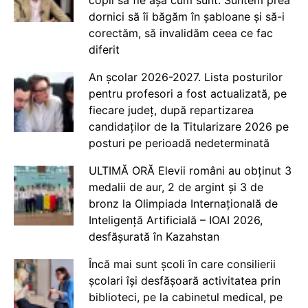
copii să fie așa cum sunt. Suntem prea
dornici să îi băgăm în șabloane și să-i
corectăm, să invalidăm ceea ce fac
diferit
An școlar 2026-2027. Lista posturilor
pentru profesori a fost actualizată, pe
fiecare județ, după repartizarea
candidaților de la Titularizare 2026 pe
posturi pe perioadă nedeterminată
ULTIMĂ ORĂ Elevii români au obținut 3
medalii de aur, 2 de argint și 3 de
bronz la Olimpiada Internațională de
Inteligență Artificială – IOAI 2026,
desfășurată în Kazahstan
Încă mai sunt școli în care consilierii
școlari își desfășoară activitatea prin
biblioteci, pe la cabinetul medical, pe