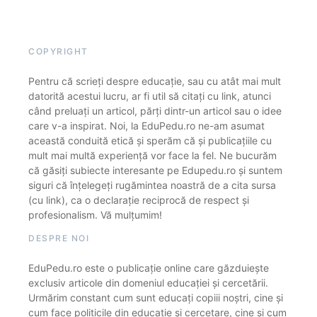
COPYRIGHT
Pentru că scrieți despre educație, sau cu atât mai mult
datorită acestui lucru, ar fi util să citați cu link, atunci
când preluați un articol, părți dintr-un articol sau o idee
care v-a inspirat. Noi, la EduPedu.ro ne-am asumat
această conduită etică și sperăm că și publicațiile cu
mult mai multă experiență vor face la fel. Ne bucurăm
că găsiți subiecte interesante pe Edupedu.ro și suntem
siguri că înțelegeți rugămintea noastră de a cita sursa
(cu link), ca o declarație reciprocă de respect și
profesionalism. Vă mulțumim!
DESPRE NOI
EduPedu.ro este o publicație online care găzduiește
exclusiv articole din domeniul educației și cercetării.
Urmărim constant cum sunt educați copiii noștri, cine și
cum face politicile din educație și cercetare, cine și cum