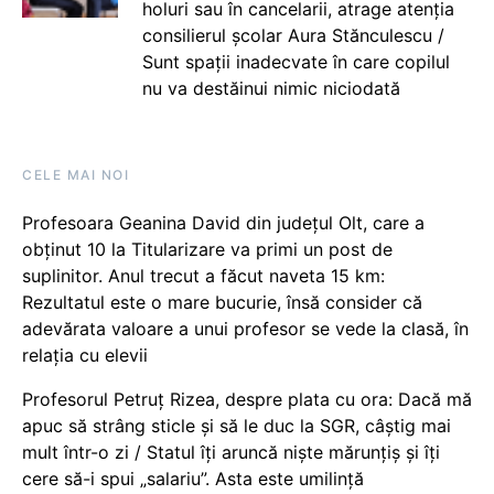
holuri sau în cancelarii, atrage atenția
consilierul școlar Aura Stănculescu /
Sunt spații inadecvate în care copilul
nu va destăinui nimic niciodată
CELE MAI NOI
Profesoara Geanina David din județul Olt, care a
obținut 10 la Titularizare va primi un post de
suplinitor. Anul trecut a făcut naveta 15 km:
Rezultatul este o mare bucurie, însă consider că
adevărata valoare a unui profesor se vede la clasă, în
relația cu elevii
Profesorul Petruț Rizea, despre plata cu ora: Dacă mă
apuc să strâng sticle și să le duc la SGR, câștig mai
mult într-o zi / Statul îți aruncă niște mărunțiș și îți
cere să-i spui „salariu”. Asta este umilință