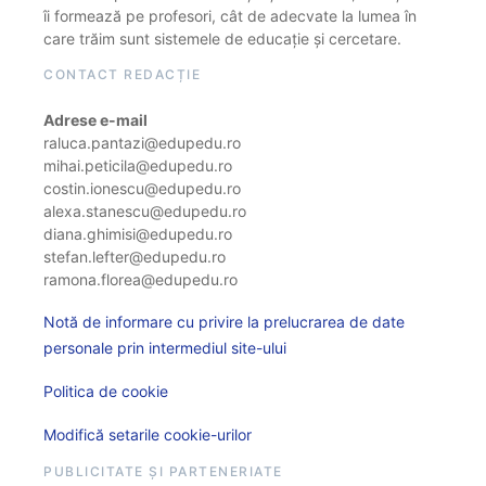
îi formează pe profesori, cât de adecvate la lumea în
care trăim sunt sistemele de educație și cercetare.
CONTACT REDACȚIE
Adrese e-mail
raluca.pantazi@edupedu.ro
mihai.peticila@edupedu.ro
costin.ionescu@edupedu.ro
alexa.stanescu@edupedu.ro
diana.ghimisi@edupedu.ro
stefan.lefter@edupedu.ro
ramona.florea@edupedu.ro
Notă de informare cu privire la prelucrarea de date
personale prin intermediul site-ului
Politica de cookie
Modifică setarile cookie-urilor
PUBLICITATE ȘI PARTENERIATE