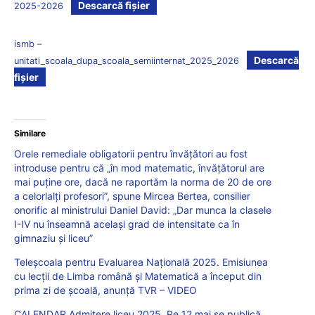
Descarcă fișier
2025-2026
ismb –
Descarcă
unitati_scoala_dupa_scoala_semiinternat_2025_2026
fișier
Similare
Orele remediale obligatorii pentru învățători au fost
introduse pentru că „în mod matematic, învățătorul are
mai puține ore, dacă ne raportăm la norma de 20 de ore
a celorlalți profesori”, spune Mircea Bertea, consilier
onorific al ministrului Daniel David: „Dar munca la clasele
I-IV nu înseamnă același grad de intensitate ca în
gimnaziu și liceu”
Teleșcoala pentru Evaluarea Națională 2025. Emisiunea
cu lecții de Limba română și Matematică a început din
prima zi de școală, anunță TVR – VIDEO
CALENDAR Admitere liceu 2025. Pe 12 mai se publică