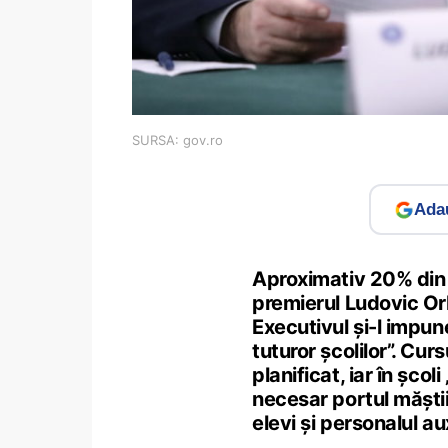
SURSA: gov.ro
Adau
Aproximativ 20% din ș
premierul Ludovic Orb
Executivul și-l impun
tuturor școlilor”. Cu
planificat, iar în șco
necesar portul măștii
elevi și personalul aux