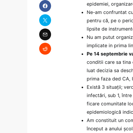
epidemiei, organizare
Ne-am confruntat cu 
pentru că, pe o peri
lipsite de instrument
Nu am putut organiza 
implicate in prima lin
Pe 14 septembrie va
conditii care sa tin
luat decizia sa desch
prima faza ded CA, I
Există 3 situații; ve
infectări, sub 1, între
ficare comunitate lo
epidemiologică indic
Am constituit un com
început a anului șco