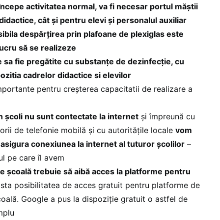
 începe activitatea normal, va fi necesar portul măștii
idactice, cât și pentru elevi și personalul auxiliar
bila despărțirea prin plafoane de plexiglas este
ucru să se realizeze
e sa fie pregătite cu substanțe de dezinfecție, cu
ozitia cadrelor didactice si elevilor
portante pentru creșterea capacitatii de realizare a
 școli nu sunt contectate la internet
și împreună cu
ii de telefonie mobilă și cu autoritățile locale
vom
 asigura conexiunea la internet al tuturor școlilor
–
ul pe care îl avem
re școală trebuie să aibă acces la platforme pentru
ista posibilitatea de acces gratuit pentru platforme de
coală. Google a pus la dispoziție gratuit o astfel de
mplu