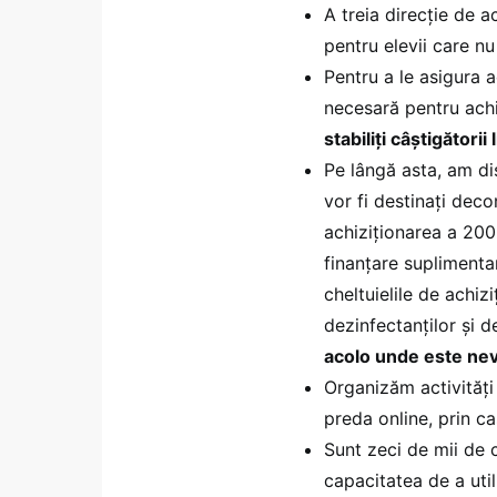
A treia direcție de a
pentru elevii care n
Pentru a le asigura 
necesară pentru ach
stabiliți câștigătorii l
Pe lângă asta, am di
vor fi destinați decon
achiziționarea a 20
finanțare suplimentar
cheltuielile de achiz
dezinfectanților și 
acolo unde este ne
Organizăm activități
preda online, prin ca
Sunt zeci de mii de c
capacitatea de a util