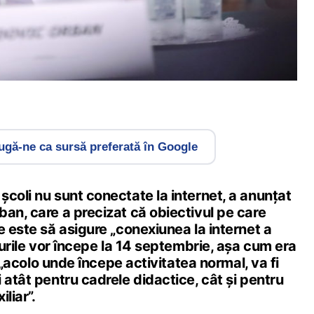
gă-ne ca sursă preferată în Google
coli nu sunt conectate la internet, a anunțat
an, care a precizat că obiectivul pe care
e este să asigure „conexiunea la internet a
rsurile vor începe la 14 septembrie, așa cum era
li „acolo unde începe activitatea normal, va fi
 atât pentru cadrele didactice, cât și pentru
iliar”.