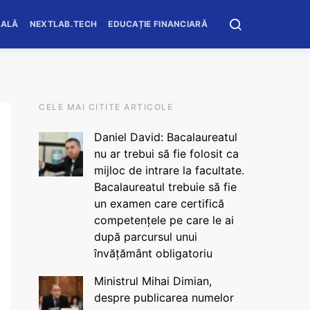
OALĂ
NEXTLAB.TECH
EDUCAȚIE FINANCIARĂ
CELE MAI CITITE ARTICOLE
Daniel David: Bacalaureatul
nu ar trebui să fie folosit ca
mijloc de intrare la facultate.
Bacalaureatul trebuie să fie
un examen care certifică
competențele pe care le ai
după parcursul unui
învățământ obligatoriu
Ministrul Mihai Dimian,
despre publicarea numelor