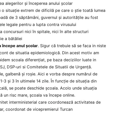
a alegerilor și începerea anului școlar
o situație extrem de dificilă pe care o știe toată lumea
oadă de 3 săptămâni, guvernul și autoritățile au fost
ele legale pentru a lupta contra virusului
concursuri nici în spitale, nici în alte structuri
ie a bătăliei
 începe anul școlar
. Sigur că trebuie să se faca in niste
a cont de situatia epidemiologică. Din acest motiv am
idem scoala diferențiat, pe baza deciziilor luate in
SJ, DSP-uri si Comitetele de Situatii de Urgență.
rde, galbenă și roșie. Aici e vorba despre numărul de
 1-3 și 3 în ultimele 14 zile. În funcție de situația din
cală, se poate deschide școala. Acolo unde situația
ă un risc mare, școala va începe online.
itet interministerial care coordonează activitatea de
lar, coordonat de vicepremierul Turcan