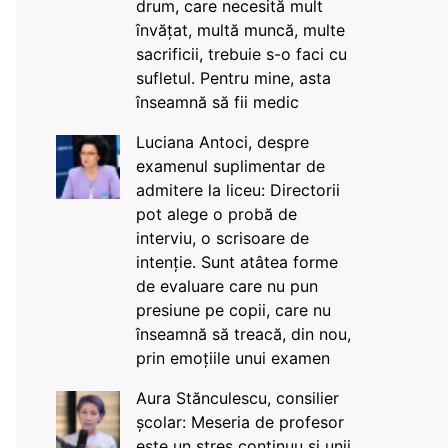
drum, care necesită mult
învățat, multă muncă, multe
sacrificii, trebuie s-o faci cu
sufletul. Pentru mine, asta
înseamnă să fii medic
Luciana Antoci, despre
examenul suplimentar de
admitere la liceu: Directorii
pot alege o probă de
interviu, o scrisoare de
intenție. Sunt atâtea forme
de evaluare care nu pun
presiune pe copii, care nu
înseamnă să treacă, din nou,
prin emoțiile unui examen
Aura Stănculescu, consilier
școlar: Meseria de profesor
este un stres continuu și unii