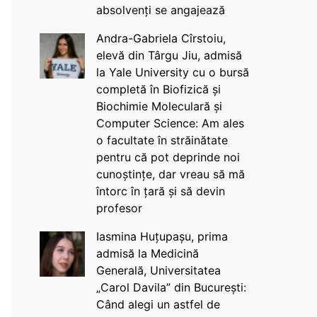
absolvenți se angajează
Andra-Gabriela Cîrstoiu,
elevă din Târgu Jiu, admisă
la Yale University cu o bursă
completă în Biofizică și
Biochimie Moleculară și
Computer Science: Am ales
o facultate în străinătate
pentru că pot deprinde noi
cunoștințe, dar vreau să mă
întorc în țară și să devin
profesor
Iasmina Huțupașu, prima
admisă la Medicină
Generală, Universitatea
„Carol Davila” din București:
Când alegi un astfel de