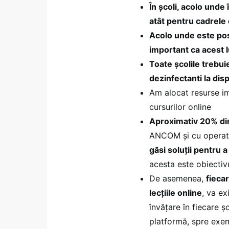
În școli, acolo unde
atât pentru cadrele d
Acolo unde este posi
important ca acest l
Toate școlile trebui
dezinfectanti la disp
Am alocat resurse im
cursurilor online
Aproximativ 20% din
ANCOM și cu operator
găsi soluții pentru a
acesta este obiectiv
De asemenea,
fieca
lecțiile online
, va ex
învățare în fiecare ș
platformă, spre exe