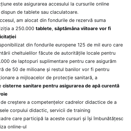
cțiune este asigurarea accesului la cursurile online
u dispun de tablete sau claculatoare.
accesul, am alocat din fondurile de rezervă suma
iziția a 250.000
tablete
,
săptămâna viitoare vor fi
icitației
sponibilizat din fondurile europene 125 de mil euro care
tării cheltuielilor făcute de autoritățile locale pentru
0.000 de laptopuri suplimentare pentru care asigurăm
ă de 50 de milioane și restul banilor vor fi pentru
iționare a mijloacelor de protecție sanitară, a
de
cisterne sanitare pentru asigurarea de apă curentă
voie
 de creștere a competențelor cadrelor didactice de a
sele corpului didactic, servicii de training
adre care participă la aceste cursuri și își îmbunătățesc
iza online-ul