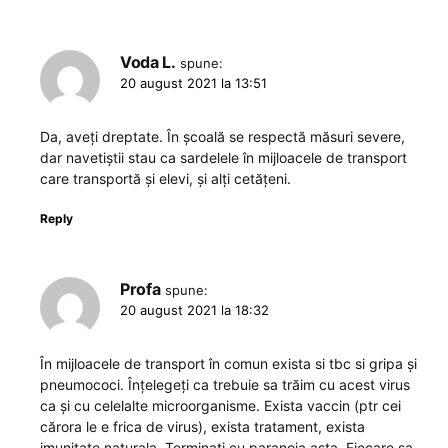
Voda L.
spune:
20 august 2021 la 13:51
Da, aveți dreptate. În școală se respectă măsuri severe,
dar navetiștii stau ca sardelele în mijloacele de transport
care transportă și elevi, și alți cetățeni.
Reply
Profa
spune:
20 august 2021 la 18:32
În mijloacele de transport în comun exista si tbc si gripa și
pneumococi. Înțelegeți ca trebuie sa trăim cu acest virus
ca și cu celelalte microorganisme. Exista vaccin (ptr cei
cărora le e frica de virus), exista tratament, exista
imunitate naturala. Terminați cu paranoia asta. Fiecare sa