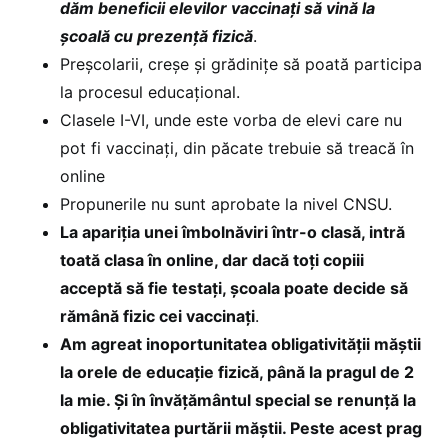
dăm beneficii elevilor vaccinați să vină la
școală cu prezență fizică
.
Preșcolarii, creșe și grădinițe să poată participa
la procesul educațional.
Clasele I-VI, unde este vorba de elevi care nu
pot fi vaccinați, din păcate trebuie să treacă în
online
Propunerile nu sunt aprobate la nivel CNSU.
La apariția unei îmbolnăviri într-o clasă, intră
toată clasa în online, dar dacă toți copiii
acceptă să fie testați, școala poate decide să
rămână fizic cei vaccinați
.
Am agreat inoportunitatea obligativității măștii
la orele de educație fizică, până la pragul de 2
la mie. Și în învățământul special se renunță la
obligativitatea purtării măștii. Peste acest prag