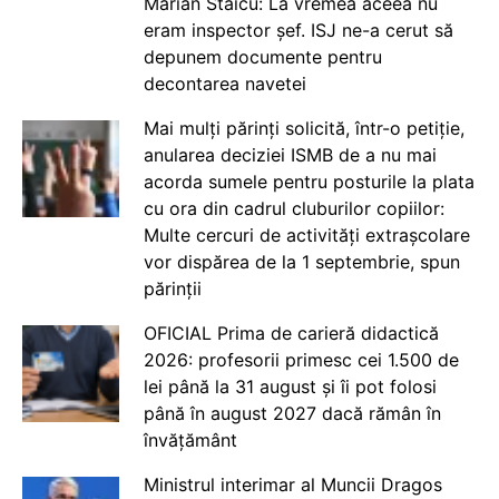
Marian Staicu: La vremea aceea nu
eram inspector șef. ISJ ne-a cerut să
depunem documente pentru
decontarea navetei
Mai mulți părinți solicită, într-o petiție,
anularea deciziei ISMB de a nu mai
acorda sumele pentru posturile la plata
cu ora din cadrul cluburilor copiilor:
Multe cercuri de activități extrașcolare
vor dispărea de la 1 septembrie, spun
părinții
OFICIAL Prima de carieră didactică
2026: profesorii primesc cei 1.500 de
lei până la 31 august și îi pot folosi
până în august 2027 dacă rămân în
învățământ
Ministrul interimar al Muncii Dragos