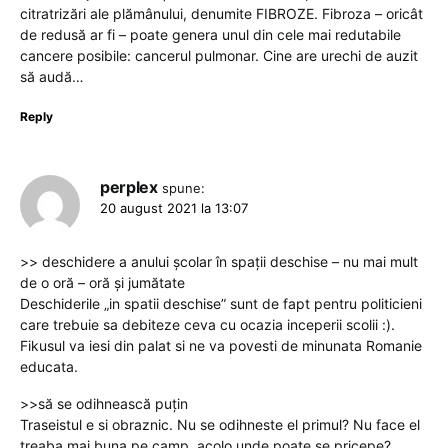
citratrizări ale plămânului, denumite FIBROZE. Fibroza – oricât
de redusă ar fi – poate genera unul din cele mai redutabile
cancere posibile: cancerul pulmonar. Cine are urechi de auzit
să audă…
Reply
perplex
spune:
20 august 2021 la 13:07
>> deschidere a anului școlar în spații deschise – nu mai mult
de o oră – oră și jumătate
Deschiderile „in spatii deschise” sunt de fapt pentru politicieni
care trebuie sa debiteze ceva cu ocazia inceperii scolii :).
Fikusul va iesi din palat si ne va povesti de minunata Romanie
educata.
>>să se odihnească puțin
Traseistul e si obraznic. Nu se odihneste el primul? Nu face el
treaba mai buna pe camp, acolo unde poate se pricepe?