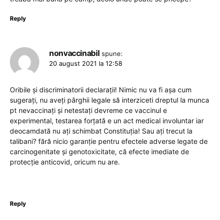
Reply
nonvaccinabil
spune:
20 august 2021 la 12:58
Oribile și discriminatorii declarații! Nimic nu va fi așa cum
sugerați, nu aveți pârghii legale să interziceti dreptul la munca
pt nevaccinați și netestați devreme ce vaccinul e
experimental, testarea forțată e un act medical involuntar iar
deocamdată nu ați schimbat Constituția! Sau ați trecut la
talibani? fără nicio garanție pentru efectele adverse legate de
carcinogenitate și genotoxicitate, că efecte imediate de
protecție anticovid, oricum nu are.
Reply