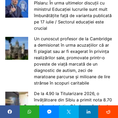
Pîslaru: În urma ultimelor discuții cu
ministrul Educației lucrurile sunt mult
îmbunătățite față de varianta publicată
pe 17 iulie / Sectorul educației este
crucial
Un cunoscut profesor de la Cambridge
a demisionat în urma acuzațiilor că ar
fi plagiat sau ar fi exagerat în privința
realizărilor sale, promovate printr-o
poveste de viață marcată de un
diagnostic de autism, zeci de
maratoane parcurse și milioane de lire
strânse în scopuri caritabile
De la 4.90 la Titularizare 2026, o
învățătoare din Sibiu a primit nota 8.70
după contestație: Când am văzut nota
inițială, nu mă puteam opri din plâns.