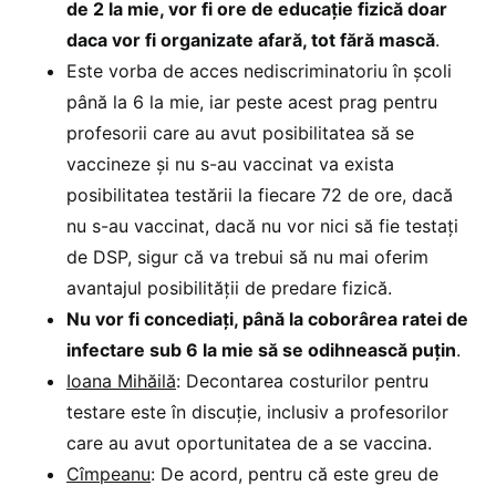
de 2 la mie, vor fi ore de educație fizică doar
daca vor fi organizate afară, tot fără mască
.
Este vorba de acces nediscriminatoriu în școli
până la 6 la mie, iar peste acest prag pentru
profesorii care au avut posibilitatea să se
vaccineze și nu s-au vaccinat va exista
posibilitatea testării la fiecare 72 de ore, dacă
nu s-au vaccinat, dacă nu vor nici să fie testați
de DSP, sigur că va trebui să nu mai oferim
avantajul posibilității de predare fizică.
Nu vor fi concediați, până la coborârea ratei de
infectare sub 6 la mie să se odihnească puțin
.
Ioana Mihăilă
: Decontarea costurilor pentru
testare este în discuție, inclusiv a profesorilor
care au avut oportunitatea de a se vaccina.
Cîmpeanu
: De acord, pentru că este greu de