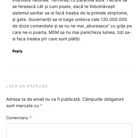
se ferească cât și cum poate, dacă te îmbolnăvești
sistemul sanitar sa-si facă treaba de la primele simptome,
și gata. Guvernanții sa-si bage undeva cele 120.000.000
de doze comandate și sa nu ne mai „abureasca” cu grija pe
care ne-o poarta, MSM sa nu mai panicheze lumea, toți sa-
si faca treaba ptr care sunt plătiți.
Reply
LASĂ UN RĂSPUNS
Adresa ta de email nu va fi publicată.
Câmpurile obligatorii
sunt marcate cu
*
Comentariu
*