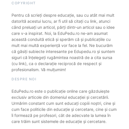
COPYRIGHT
Pentru că scrieți despre educație, sau cu atât mai mult
datorită acestui lucru, ar fi util să citați cu link, atunci
când preluați un articol, părți dintr-un articol sau o idee
care v-a inspirat. Noi, la EduPedu.ro ne-am asumat
această conduită etică și sperăm că și publicațiile cu
mult mai multă experiență vor face la fel. Ne bucurăm
că găsiți subiecte interesante pe Edupedu.ro și suntem
siguri că înțelegeți rugămintea noastră de a cita sursa
(cu link), ca o declarație reciprocă de respect și
profesionalism. Vă mulțumim!
DESPRE NOI
EduPedu.ro este o publicație online care găzduiește
exclusiv articole din domeniul educației și cercetării.
Urmărim constant cum sunt educați copiii noștri, cine și
cum face politicile din educație și cercetare, cine și cum
îi formează pe profesori, cât de adecvate la lumea în
care trăim sunt sistemele de educație și cercetare.