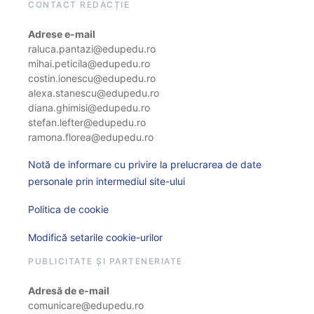
CONTACT REDACȚIE
Adrese e-mail
raluca.pantazi@edupedu.ro
mihai.peticila@edupedu.ro
costin.ionescu@edupedu.ro
alexa.stanescu@edupedu.ro
diana.ghimisi@edupedu.ro
stefan.lefter@edupedu.ro
ramona.florea@edupedu.ro
Notă de informare cu privire la prelucrarea de date
personale prin intermediul site-ului
Politica de cookie
Modifică setarile cookie-urilor
PUBLICITATE ȘI PARTENERIATE
Adresă de e-mail
comunicare@edupedu.ro