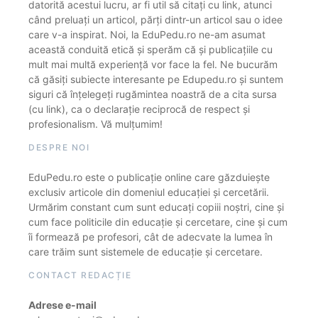
datorită acestui lucru, ar fi util să citați cu link, atunci
când preluați un articol, părți dintr-un articol sau o idee
care v-a inspirat. Noi, la EduPedu.ro ne-am asumat
această conduită etică și sperăm că și publicațiile cu
mult mai multă experiență vor face la fel. Ne bucurăm
că găsiți subiecte interesante pe Edupedu.ro și suntem
siguri că înțelegeți rugămintea noastră de a cita sursa
(cu link), ca o declarație reciprocă de respect și
profesionalism. Vă mulțumim!
DESPRE NOI
EduPedu.ro este o publicație online care găzduiește
exclusiv articole din domeniul educației și cercetării.
Urmărim constant cum sunt educați copiii noștri, cine și
cum face politicile din educație și cercetare, cine și cum
îi formează pe profesori, cât de adecvate la lumea în
care trăim sunt sistemele de educație și cercetare.
CONTACT REDACȚIE
Adrese e-mail