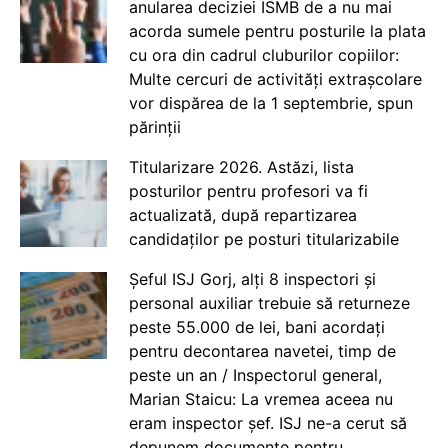
anularea deciziei ISMB de a nu mai
acorda sumele pentru posturile la plata
cu ora din cadrul cluburilor copiilor:
Multe cercuri de activități extrașcolare
vor dispărea de la 1 septembrie, spun
părinții
Titularizare 2026. Astăzi, lista
posturilor pentru profesori va fi
actualizată, după repartizarea
candidaților pe posturi titularizabile
Șeful ISJ Gorj, alți 8 inspectori și
personal auxiliar trebuie să returneze
peste 55.000 de lei, bani acordați
pentru decontarea navetei, timp de
peste un an / Inspectorul general,
Marian Staicu: La vremea aceea nu
eram inspector șef. ISJ ne-a cerut să
depunem documente pentru