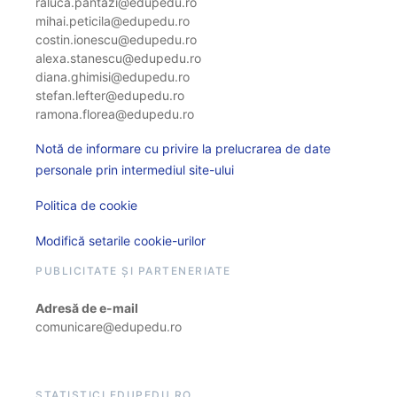
raluca.pantazi@edupedu.ro
mihai.peticila@edupedu.ro
costin.ionescu@edupedu.ro
alexa.stanescu@edupedu.ro
diana.ghimisi@edupedu.ro
stefan.lefter@edupedu.ro
ramona.florea@edupedu.ro
Notă de informare cu privire la prelucrarea de date
personale prin intermediul site-ului
Politica de cookie
Modifică setarile cookie-urilor
PUBLICITATE ȘI PARTENERIATE
Adresă de e-mail
comunicare@edupedu.ro
STATISTICI EDUPEDU.RO