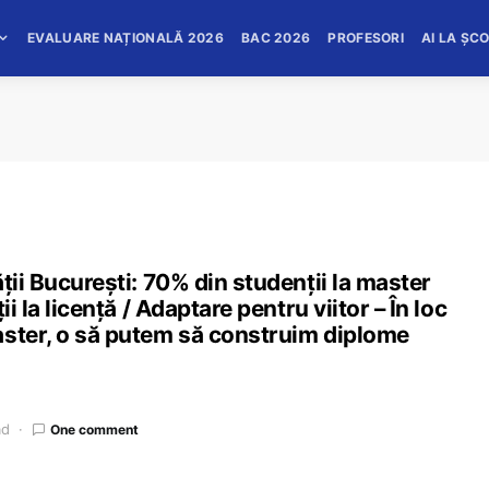
EVALUARE NAȚIONALĂ 2026
BAC 2026
PROFESORI
AI LA ȘC
ții București: 70% din studenții la master
i la licență / Adaptare pentru viitor – În loc
aster, o să putem să construim diplome
ad
One comment