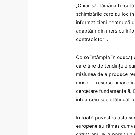
„Chiar săptămâna trecută 
schimbările care au loc în
informaticieni pentru că 
adaptăm din mers cu inform
contradictorii.
Ce se întâmplă în educaț
care ține de tendințele eu
misiunea de a produce re
muncii – resurse umane îna
cercetare fundamentală. C
întoarcem societății cât p
În toată povestea asta su
europene au rămas cumva 
câțiva ani UE a pornit un p