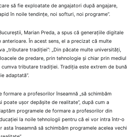
are să fie exploatate de angajatori după angajare,
apid în noile tendințe, noi softuri, noi programe”.
Bucureștii, Marian Preda, a spus că generațiile digitale
e anterioare. În acest sens, el a precizat că multe
 „tributare tradiției”: „Din păcate multe universități,
ijloacele de predare, prin tehnologie și chiar prin mediul
 cumva tributare tradiției. Tradiția este extrem de bună
ie adaptată”.
 formare a profesorilor înseamnă „
să schimbăm
i poate ușor depășite de realitate”, după cum a
daptăm programele de formare a profesorilor din
Educației la noile tehnologii pentru că ei vor intra într-o
, or asta înseamnă să schimbăm programele acelea vechi
realitate”.