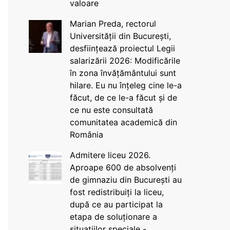
valoare
Marian Preda, rectorul
Universității din București,
desființează proiectul Legii
salarizării 2026: Modificările
în zona învățământului sunt
hilare. Eu nu înțeleg cine le-a
făcut, de ce le-a făcut și de
ce nu este consultată
comunitatea academică din
România
Admitere liceu 2026.
Aproape 600 de absolvenți
de gimnaziu din București au
fost redistribuiți la liceu,
după ce au participat la
etapa de soluționare a
situațiilor speciale -