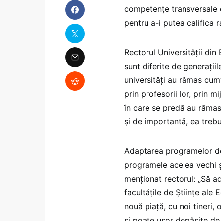
competențe transversale c
pentru a-i putea califica r
Rectorul Universității din 
sunt diferite de generațiil
universități au rămas cumva
prin profesorii lor, prin m
în care se predă au rămas
și de importantă, ea trebu
Adaptarea programelor de
programele acelea vechi ș
menționat rectorul: „Să a
facultățile de Științe ale 
nouă piață, cu noi tineri
și poate ușor depășite de 