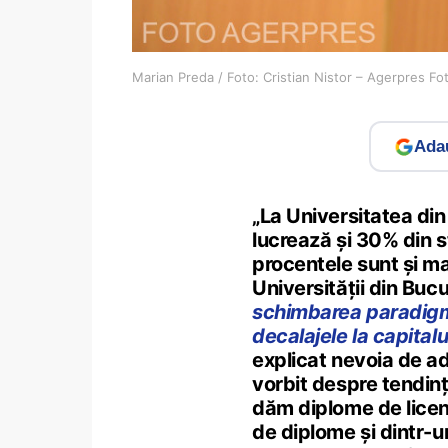
Marian Preda / Foto: Cristian Nistor – Agerpres Fo
Adau
„La Universitatea din
lucrează și 30% din s
procentele sunt și ma
Universității din Bucu
schimbarea paradig
decalajele la capital
explicat nevoia de ada
vorbit despre tendin
dăm diplome de licen
de diplome și dintr-u