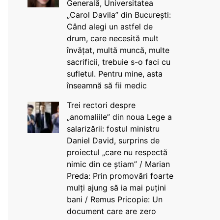
Generală, Universitatea
„Carol Davila” din București:
Când alegi un astfel de
drum, care necesită mult
învățat, multă muncă, multe
sacrificii, trebuie s-o faci cu
sufletul. Pentru mine, asta
înseamnă să fii medic
Trei rectori despre
„anomaliile” din noua Lege a
salarizării: fostul ministru
Daniel David, surprins de
proiectul „care nu respectă
nimic din ce știam” / Marian
Preda: Prin promovări foarte
mulți ajung să ia mai puțini
bani / Remus Pricopie: Un
document care are zero