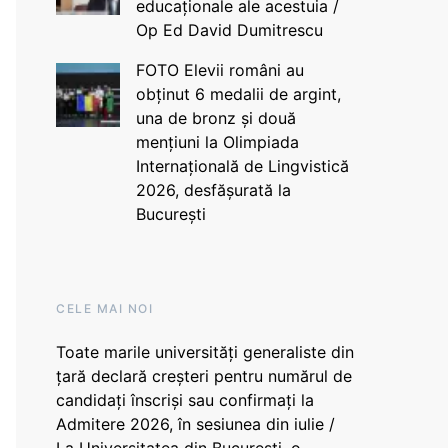
educaționale ale acestuia /
Op Ed David Dumitrescu
FOTO Elevii români au
obținut 6 medalii de argint,
una de bronz și două
mențiuni la Olimpiada
Internațională de Lingvistică
2026, desfășurată la
București
CELE MAI NOI
Toate marile universități generaliste din
țară declară creșteri pentru numărul de
candidați înscriși sau confirmați la
Admitere 2026, în sesiunea din iulie /