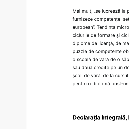
Mai mult, „se lucrează la 
furnizeze competențe, set
european”. Tendința micro
ciclurile de formare și cic
diplome de licență, de ma
puzzle de competențe obț
o școală de vară de o să
sau două credite pe un dom
școli de vară, de la cursu
pentru o diplomă post-uni
Declarația integrală,