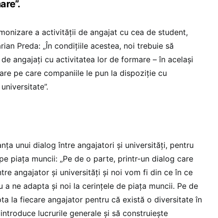
are”.
monizare a activității de angajat cu cea de student,
an Preda: „În condițiile acestea, noi trebuie să
de angajați cu activitatea lor de formare – în același
re pe care companiile le pun la dispoziție cu
universitate”.
ța unui dialog între angajatori și universități, pentru
pe piața muncii: „Pe de o parte, printr-un dialog care
ntre angajator și universități și noi vom fi din ce în ce
u a ne adapta și noi la cerințele de piața muncii. Pe de
pta la fiecare angajator pentru că există o diversitate în
 introduce lucrurile generale și să construiește