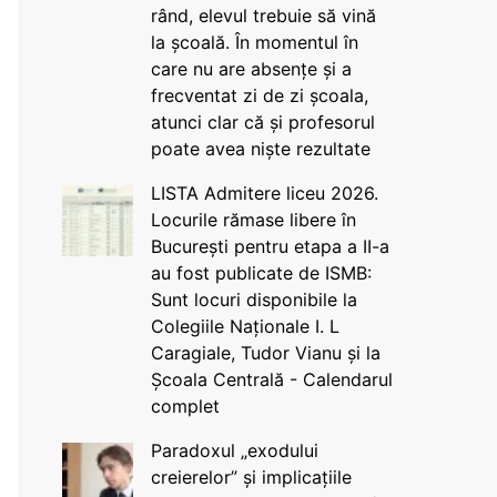
rând, elevul trebuie să vină
la școală. În momentul în
care nu are absențe și a
frecventat zi de zi școala,
atunci clar că și profesorul
poate avea niște rezultate
LISTA Admitere liceu 2026.
Locurile rămase libere în
București pentru etapa a II-a
au fost publicate de ISMB:
Sunt locuri disponibile la
Colegiile Naționale I. L
Caragiale, Tudor Vianu și la
Școala Centrală - Calendarul
complet
Paradoxul „exodului
creierelor” și implicațiile