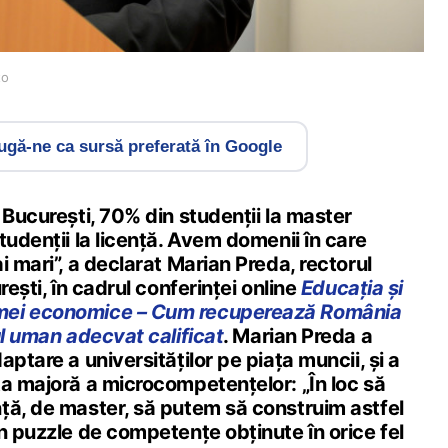
to
gă-ne ca sursă preferată în Google
 București, 70% din studenții la master
tudenții la licență. Avem domenii în care
i mari”, a declarat Marian Preda, rectorul
rești, în cadrul conferinței online
Educația și
mei economice – Cum recuperează România
ul uman adecvat calificat
. Marian Preda a
ptare a universităților pe piața muncii, și a
ța majoră a microcompetențelor: „În loc să
ță, de master, să putem să construim astfel
n puzzle de competențe obținute în orice fel