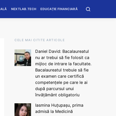
OALĂ
NEXTLAB.TECH
EDUCAȚIE FINANCIARĂ
CELE MAI CITITE ARTICOLE
Daniel David: Bacalaureatul
nu ar trebui să fie folosit ca
mijloc de intrare la facultate.
Bacalaureatul trebuie să fie
un examen care certifică
competențele pe care le ai
după parcursul unui
învățământ obligatoriu
Iasmina Huțupașu, prima
admisă la Medicină