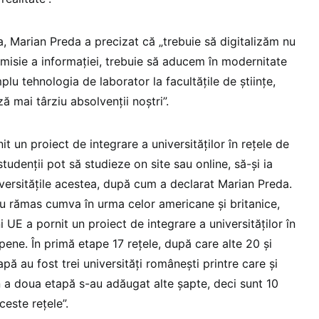
ea, Marian Preda a precizat că „trebuie să digitalizăm nu
smisie a informației, trebuie să aducem în modernitate
lu tehnologia de laborator la facultățile de științe,
ă mai târziu absolvenții noștri”.
 un proiect de integrare a universităților în rețele de
studenții pot să studieze on site sau online, să-și ia
iversitățile acestea, după cum a declarat Marian Preda.
au rămas cumva în urma celor americane și britanice,
 UE a pornit un proiect de integrare a universităților în
opene. În primă etape 17 rețele, după care alte 20 și
apă au fost trei universități românești printre care și
n a doua etapă s-au adăugat alte șapte, deci sunt 10
ceste rețele”.