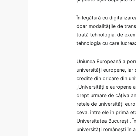
În legătură cu digitalizar
doar modalitățile de tran
toată tehnologia, de exemp
tehnologia cu care lucreaz
Uniunea Europeană a pornit
universități europene, iar 
credite din oricare din un
„Universitățile europene 
drept urmare de câțiva ani
rețele de universități eur
ceva, între ele în primă et
Universitatea București. Î
universități românești în a