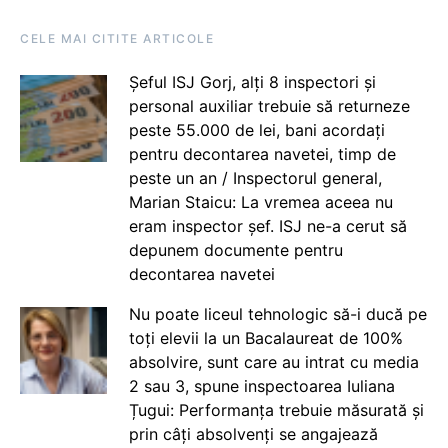
CELE MAI CITITE ARTICOLE
Șeful ISJ Gorj, alți 8 inspectori și
personal auxiliar trebuie să returneze
peste 55.000 de lei, bani acordați
pentru decontarea navetei, timp de
peste un an / Inspectorul general,
Marian Staicu: La vremea aceea nu
eram inspector șef. ISJ ne-a cerut să
depunem documente pentru
decontarea navetei
Nu poate liceul tehnologic să-i ducă pe
toți elevii la un Bacalaureat de 100%
absolvire, sunt care au intrat cu media
2 sau 3, spune inspectoarea Iuliana
Țugui: Performanța trebuie măsurată și
prin câți absolvenți se angajează