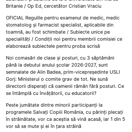
Britanie / Op Ed, cercetător Cristian Vraciu
OFICIAL Regulile pentru examenul de medic, medic
stomatolog și farmacist specialist, aplicabile din
toamnă, au fost schimbate / Subiecte unice pe
specialități / Condiții noi pentru membrii comisiei ce
elaborează subiectele pentru proba scrisă
Noi comasări de clase și posturi, cu 3 săptămâni
până la debutul anului școlar 2026-2027, sunt
semnalate de Alin Badea, prim-vicepreședinte USLI
Gorj: Ministerul o comite grav de tot. Ne sună
directorii disperați că oamenii rămân fără posturi. Ce
se întâmplă cu învățătorii, cu educatorii?
Peste jumătate dintre minorii participanți la
programele Salvați Copiii România, cu părinți plecați
în străinătate, vor ca aceștia să vină acasă, iar 1 din 5
vor să se mute și ei în țara străină