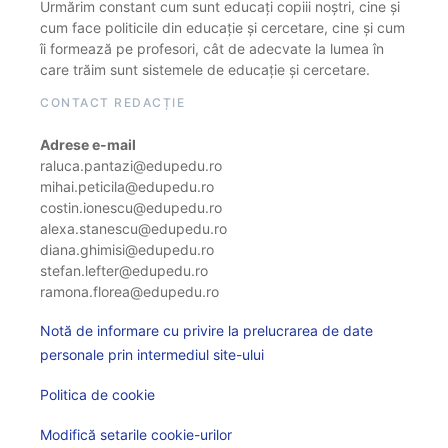
Urmărim constant cum sunt educați copiii noștri, cine și
cum face politicile din educație și cercetare, cine și cum
îi formează pe profesori, cât de adecvate la lumea în
care trăim sunt sistemele de educație și cercetare.
CONTACT REDACȚIE
Adrese e-mail
raluca.pantazi@edupedu.ro
mihai.peticila@edupedu.ro
costin.ionescu@edupedu.ro
alexa.stanescu@edupedu.ro
diana.ghimisi@edupedu.ro
stefan.lefter@edupedu.ro
ramona.florea@edupedu.ro
Notă de informare cu privire la prelucrarea de date
personale prin intermediul site-ului
Politica de cookie
Modifică setarile cookie-urilor