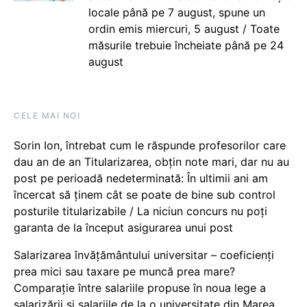
locale până pe 7 august, spune un
ordin emis miercuri, 5 august / Toate
măsurile trebuie încheiate până pe 24
august
CELE MAI NOI
Sorin Ion, întrebat cum le răspunde profesorilor care
dau an de an Titularizarea, obțin note mari, dar nu au
post pe perioadă nedeterminată: În ultimii ani am
încercat să ținem cât se poate de bine sub control
posturile titularizabile / La niciun concurs nu poți
garanta de la început asigurarea unui post
Salarizarea învățământului universitar – coeficienți
prea mici sau taxare pe muncă prea mare?
Comparație între salariile propuse în noua lege a
salarizării și salariile de la o universitate din Marea