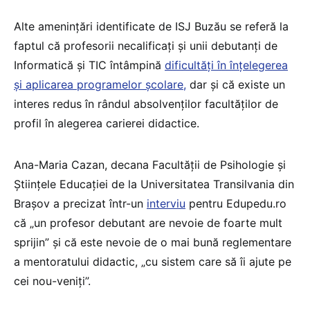
Alte amenințări identificate de ISJ Buzău se referă la
faptul că profesorii necalificați și unii debutanți de
Informatică și TIC întâmpină
dificultăți în înțelegerea
și aplicarea programelor școlare,
dar și că existe un
interes redus în rândul absolvenților facultăților de
profil în alegerea carierei didactice.
Ana-Maria Cazan, decana Facultății de Psihologie și
Științele Educației de la Universitatea Transilvania din
Brașov a precizat într-un
interviu
pentru Edupedu.ro
că „un profesor debutant are nevoie de foarte mult
sprijin” și că este nevoie de o mai bună reglementare
a mentoratului didactic, „cu sistem care să îi ajute pe
cei nou-veniți”.