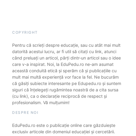
COPYRIGHT
Pentru că scrieți despre educație, sau cu atât mai mult
datorită acestui lucru, ar fi util să citați cu link, atunci
când preluați un articol, părți dintr-un articol sau o idee
care v-a inspirat. Noi, la EduPedu.ro ne-am asumat
această conduită etică și sperăm că și publicațiile cu
mult mai multă experiență vor face la fel. Ne bucurăm
că găsiți subiecte interesante pe Edupedu.ro și suntem
siguri că înțelegeți rugămintea noastră de a cita sursa
(cu link), ca o declarație reciprocă de respect și
profesionalism. Vă mulțumim!
DESPRE NOI
EduPedu.ro este o publicație online care găzduiește
exclusiv articole din domeniul educației și cercetării.