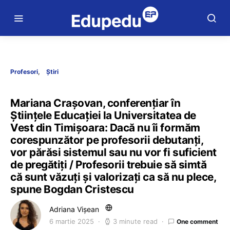
Profesori
Știri
Mariana Crașovan, conferențiar în
Științele Educației la Universitatea de
Vest din Timișoara: Dacă nu îi formăm
corespunzător pe profesorii debutanți,
vor părăsi sistemul sau nu vor fi suficient
de pregătiți / Profesorii trebuie să simtă
că sunt văzuți și valorizați ca să nu plece,
spune Bogdan Cristescu
Adriana Vișean
6 martie 2025
3 minute read
One comment