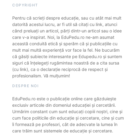
COPYRIGHT
Pentru că scrieți despre educație, sau cu atât mai mult
datorită acestui lucru, ar fi util să citați cu link, atunci
când preluați un articol, părți dintr-un articol sau o idee
care v-a inspirat. Noi, la EduPedu.ro ne-am asumat
această conduită etică și sperăm că și publicațiile cu
mult mai multă experiență vor face la fel. Ne bucurăm
că găsiți subiecte interesante pe Edupedu.ro și suntem
siguri că înțelegeți rugămintea noastră de a cita sursa
(cu link), ca o declarație reciprocă de respect și
profesionalism. Vă mulțumim!
DESPRE NOI
EduPedu.ro este o publicație online care găzduiește
exclusiv articole din domeniul educației și cercetării.
Urmărim constant cum sunt educați copiii noștri, cine și
cum face politicile din educație și cercetare, cine și cum
îi formează pe profesori, cât de adecvate la lumea în
care trăim sunt sistemele de educație și cercetare.