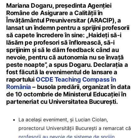
Mariana Dogaru, președinta Agenției
Române de Asigurare a Calității în
Învățământul Preuniversitar (ARACIP), a
lansat un îndemn pentru a sprijini profesorii
să capete încredere în sine: „Haideți să-i
lăsăm pe profesori să înflorească, să-i
sprijinim și să le dăm feedback când au
nevoie, pentru că autonomia nu se învață
peste noapte”, a spus Dogaru. Declarația a
fost făcută la evenimentul de lansare a
raportului
OCDE Teaching Compass în
România
– busola predării, organizat în data
de 10 octombrie de Ministerul Educației în
parteneriat cu Universitatea București.
La același eveniment, și Lucian Ciolan,
prorectorul Universității București a remarcat că
profesorii au nevoie de sisteme de sprijin