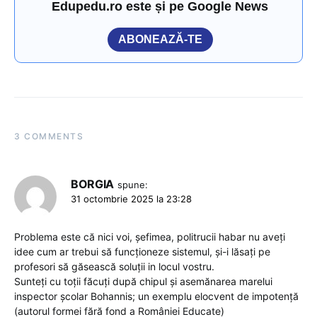
Edupedu.ro este și pe Google News
ABONEAZĂ-TE
3 COMMENTS
BORGIA
spune:
31 octombrie 2025 la 23:28
Problema este că nici voi, șefimea, politrucii habar nu aveți
idee cum ar trebui să funcționeze sistemul, și-i lăsați pe
profesori să găsească soluții in locul vostru.
Sunteți cu toții făcuți după chipul și asemănarea marelui
inspector școlar Bohannis; un exemplu elocvent de impotență
(autorul formei fără fond a României Educate)