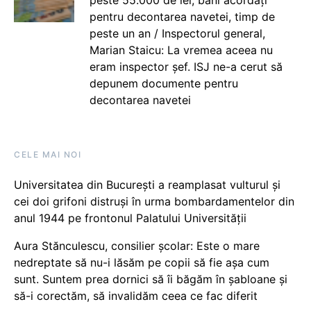
peste 55.000 de lei, bani acordați
pentru decontarea navetei, timp de
peste un an / Inspectorul general,
Marian Staicu: La vremea aceea nu
eram inspector șef. ISJ ne-a cerut să
depunem documente pentru
decontarea navetei
CELE MAI NOI
Universitatea din București a reamplasat vulturul și
cei doi grifoni distruși în urma bombardamentelor din
anul 1944 pe frontonul Palatului Universității
Aura Stănculescu, consilier școlar: Este o mare
nedreptate să nu-i lăsăm pe copii să fie așa cum
sunt. Suntem prea dornici să îi băgăm în șabloane și
să-i corectăm, să invalidăm ceea ce fac diferit