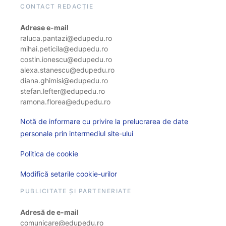
CONTACT REDACȚIE
Adrese e-mail
raluca.pantazi@edupedu.ro
mihai.peticila@edupedu.ro
costin.ionescu@edupedu.ro
alexa.stanescu@edupedu.ro
diana.ghimisi@edupedu.ro
stefan.lefter@edupedu.ro
ramona.florea@edupedu.ro
Notă de informare cu privire la prelucrarea de date
personale prin intermediul site-ului
Politica de cookie
Modifică setarile cookie-urilor
PUBLICITATE ȘI PARTENERIATE
Adresă de e-mail
comunicare@edupedu.ro