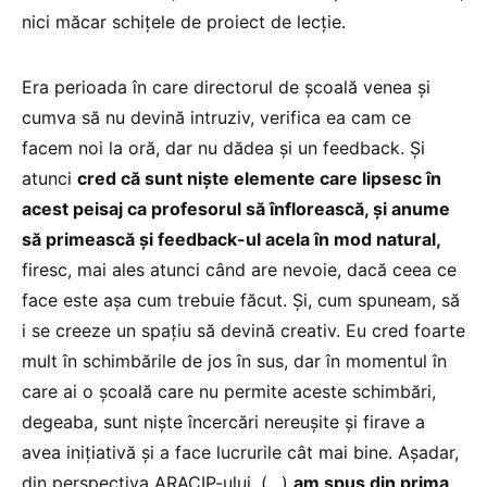
nici măcar schițele de proiect de lecție.
Era perioada în care directorul de școală venea și
cumva să nu devină intruziv, verifica ea cam ce
facem noi la oră, dar nu dădea și un feedback. Și
atunci
cred că sunt niște elemente care lipsesc în
acest peisaj ca profesorul să înflorească, și anume
să primească și feedback-ul acela în mod natural,
firesc, mai ales atunci când are nevoie, dacă ceea ce
face este așa cum trebuie făcut. Și, cum spuneam, să
i se creeze un spațiu să devină creativ. Eu cred foarte
mult în schimbările de jos în sus, dar în momentul în
care ai o școală care nu permite aceste schimbări,
degeaba, sunt niște încercări nereușite și firave a
avea inițiativă și a face lucrurile cât mai bine. Așadar,
din perspectiva ARACIP-ului, (…)
am spus din prima