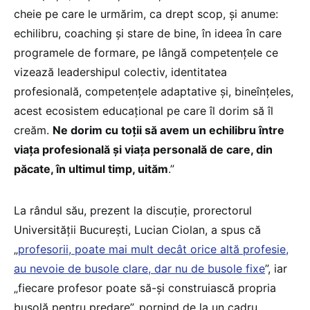
cheie pe care le urmărim, ca drept scop, și anume:
echilibru, coaching și stare de bine, în ideea în care
programele de formare, pe lângă competențele ce
vizează leadershipul colectiv, identitatea
profesională, competențele adaptative și, bineînțeles,
acest ecosistem educațional pe care îl dorim să îl
creăm.
Ne dorim cu toții să avem un echilibru între
viața profesională și viața personală de care, din
păcate, în ultimul timp, uităm
.”
La rândul său, prezent la discuție, prorectorul
Universității București, Lucian Ciolan, a spus că
„
profesorii, poate mai mult decât orice altă profesie,
au nevoie de busole clare, dar nu de busole fixe
”, iar
„fiecare profesor poate să-și construiască propria
busolă pentru predare”, pornind de la un cadru.