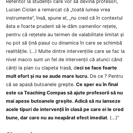
Referitor la studenții care vor să devină profesori,
Lucian Ciolan a remarcat că „toată lumea vrea
instrumente”, însă, spune el, „nu cred că în contextul
ăsta e foarte prudent să le dăm oamenilor rețete,
pentru că rețetele au termen de valabilitate limitat și
nu pot să țină pasul cu dinamica în care se schimbă
realitățile. (…) Multe dintre intervențiile care se fac la
nivel macro sunt un fel de intervenții că atunci când
cânți la pian cu clapeta trasă, d
eci se face foarte
mult efort și nu se aude mare lucru.
De ce ? Pentru
că se apasă butoanele greșite.
Ce sper eu în final
este ca Teaching Compas să ajute profesorii să nu
mai apese butoanele greșite. Adică să nu lanseze
acele tipuri de intervenții în clasă pe care ei le cred
bune, dar care nu au neapărat efect imediat
. (…)”