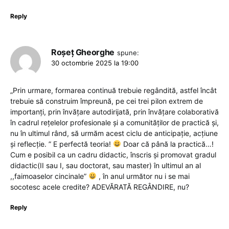
Reply
Roșeț Gheorghe
spune:
30 octombrie 2025 la 19:00
„Prin urmare, formarea continuă trebuie regândită, astfel încât
trebuie să construim împreună, pe cei trei pilon extrem de
importanți, prin învățare autodirijată, prin învățare colaborativă
în cadrul rețelelor profesionale și a comunităților de practică și,
nu în ultimul rând, să urmăm acest ciclu de anticipație, acțiune
și reflecție. ” E perfectă teoria!
Doar că până la practică…!
Cum e posibil ca un cadru didactic, înscris și promovat gradul
didactic(II sau I, sau doctorat, sau master) în ultimul an al
,,faimoaselor cincinale”
, în anul următor nu i se mai
socotesc acele credite? ADEVĂRATĂ REGÂNDIRE, nu?
Reply