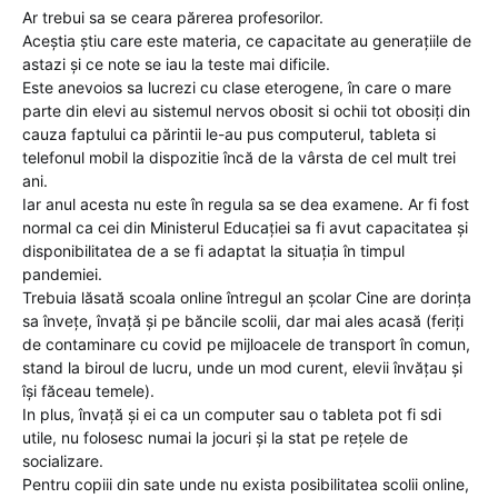
Ar trebui sa se ceara părerea profesorilor.
Aceștia știu care este materia, ce capacitate au generațiile de
astazi și ce note se iau la teste mai dificile.
Este anevoios sa lucrezi cu clase eterogene, în care o mare
parte din elevi au sistemul nervos obosit si ochii tot obosiți din
cauza faptului ca părintii le-au pus computerul, tableta si
telefonul mobil la dispozitie încă de la vârsta de cel mult trei
ani.
Iar anul acesta nu este în regula sa se dea examene. Ar fi fost
normal ca cei din Ministerul Educației sa fi avut capacitatea și
disponibilitatea de a se fi adaptat la situația în timpul
pandemiei.
Trebuia lăsată scoala online întregul an școlar Cine are dorința
sa învețe, învață și pe băncile scolii, dar mai ales acasă (feriți
de contaminare cu covid pe mijloacele de transport în comun,
stand la biroul de lucru, unde un mod curent, elevii învățau și
își făceau temele).
In plus, învață și ei ca un computer sau o tableta pot fi sdi
utile, nu folosesc numai la jocuri și la stat pe rețele de
socializare.
Pentru copiii din sate unde nu exista posibilitatea scolii online,