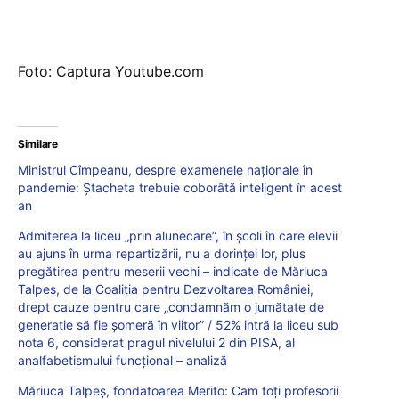
Foto: Captura Youtube.com
Similare
Ministrul Cîmpeanu, despre examenele naţionale în
pandemie: Ştacheta trebuie coborâtă inteligent în acest
an
Admiterea la liceu „prin alunecare”, în școli în care elevii
au ajuns în urma repartizării, nu a dorinței lor, plus
pregătirea pentru meserii vechi – indicate de Măriuca
Talpeș, de la Coaliția pentru Dezvoltarea României,
drept cauze pentru care „condamnăm o jumătate de
generație să fie șomeră în viitor” / 52% intră la liceu sub
nota 6, considerat pragul nivelului 2 din PISA, al
analfabetismului funcțional – analiză
Măriuca Talpeș, fondatoarea Merito: Cam toți profesorii