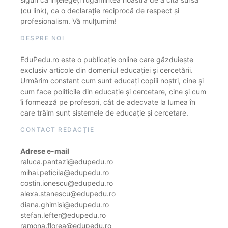
(cu link), ca o declarație reciprocă de respect și
profesionalism. Vă mulțumim!
DESPRE NOI
EduPedu.ro este o publicație online care găzduiește
exclusiv articole din domeniul educației și cercetării.
Urmărim constant cum sunt educați copiii noștri, cine și
cum face politicile din educație și cercetare, cine și cum
îi formează pe profesori, cât de adecvate la lumea în
care trăim sunt sistemele de educație și cercetare.
CONTACT REDACȚIE
Adrese e-mail
raluca.pantazi@edupedu.ro
mihai.peticila@edupedu.ro
costin.ionescu@edupedu.ro
alexa.stanescu@edupedu.ro
diana.ghimisi@edupedu.ro
stefan.lefter@edupedu.ro
ramona.florea@edupedu.ro