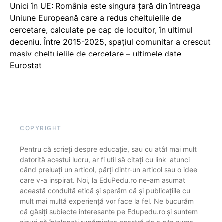
Unici în UE: România este singura țară din întreaga
Uniune Europeană care a redus cheltuielile de
cercetare, calculate pe cap de locuitor, în ultimul
deceniu. Între 2015-2025, spațiul comunitar a crescut
masiv cheltuielile de cercetare – ultimele date
Eurostat
COPYRIGHT
Pentru că scrieți despre educație, sau cu atât mai mult
datorită acestui lucru, ar fi util să citați cu link, atunci
când preluați un articol, părți dintr-un articol sau o idee
care v-a inspirat. Noi, la EduPedu.ro ne-am asumat
această conduită etică și sperăm că și publicațiile cu
mult mai multă experiență vor face la fel. Ne bucurăm
că găsiți subiecte interesante pe Edupedu.ro și suntem
siguri că înțelegeți rugămintea noastră de a cita sursa