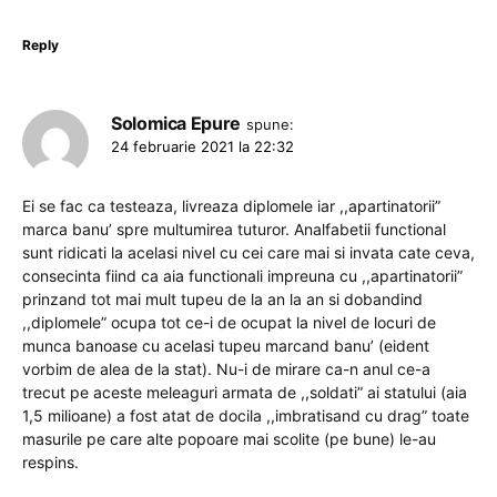
Reply
Solomica Epure
spune:
24 februarie 2021 la 22:32
Ei se fac ca testeaza, livreaza diplomele iar ,,apartinatorii”
marca banu’ spre multumirea tuturor. Analfabetii functional
sunt ridicati la acelasi nivel cu cei care mai si invata cate ceva,
consecinta fiind ca aia functionali impreuna cu ,,apartinatorii”
prinzand tot mai mult tupeu de la an la an si dobandind
,,diplomele” ocupa tot ce-i de ocupat la nivel de locuri de
munca banoase cu acelasi tupeu marcand banu’ (eident
vorbim de alea de la stat). Nu-i de mirare ca-n anul ce-a
trecut pe aceste meleaguri armata de ,,soldati” ai statului (aia
1,5 milioane) a fost atat de docila ,,imbratisand cu drag” toate
masurile pe care alte popoare mai scolite (pe bune) le-au
respins.