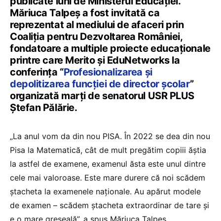
publicate luni de Ministerul Educației.
Măriuca Talpeș a fost invitată ca
reprezentat al mediului de afaceri prin
Coaliția pentru Dezvoltarea României,
fondatoare a multiple proiecte educaționale
printre care Merito și EduNetworks la
conferința “
Profesionalizarea și
depolitizarea funcției de director școlar
”
organizată marți de senatorul USR PLUS
Ștefan Pălărie.
„La anul vom da din nou PISA. În 2022 se dea din nou
Pisa la Matematică, cât de mult pregătim copiii ăștia
la astfel de examene, examenul ăsta este unul dintre
cele mai valoroase. Este mare durere că noi scădem
ștacheta la examenele naționale. Au apărut modele
de examen – scădem ștacheta extraordinar de tare și
e o mare greșeală”, a spus Măriuca Talpeș.