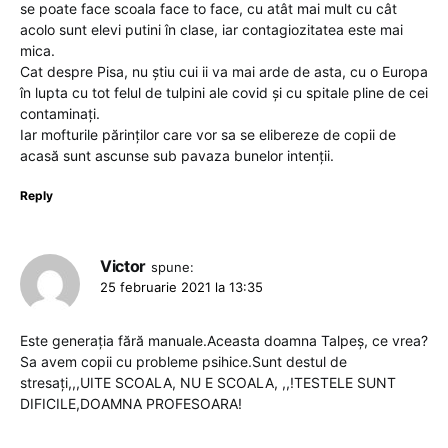
se poate face scoala face to face, cu atât mai mult cu cât
acolo sunt elevi putini în clase, iar contagiozitatea este mai
mica.
Cat despre Pisa, nu știu cui ii va mai arde de asta, cu o Europa
în lupta cu tot felul de tulpini ale covid și cu spitale pline de cei
contaminați.
Iar mofturile părinților care vor sa se elibereze de copii de
acasă sunt ascunse sub pavaza bunelor intenții.
Reply
Victor
spune:
25 februarie 2021 la 13:35
Este generația fără manuale.Aceasta doamna Talpeș, ce vrea?
Sa avem copii cu probleme psihice.Sunt destul de
stresați,,,UITE SCOALA, NU E SCOALA, ,,!TESTELE SUNT
DIFICILE,DOAMNA PROFESOARA!