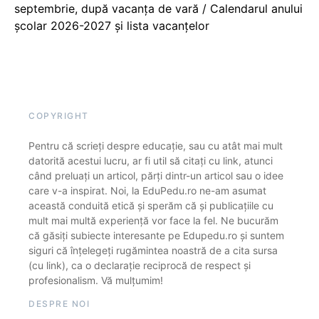
septembrie, după vacanța de vară / Calendarul anului
școlar 2026-2027 și lista vacanțelor
COPYRIGHT
Pentru că scrieți despre educație, sau cu atât mai mult
datorită acestui lucru, ar fi util să citați cu link, atunci
când preluați un articol, părți dintr-un articol sau o idee
care v-a inspirat. Noi, la EduPedu.ro ne-am asumat
această conduită etică și sperăm că și publicațiile cu
mult mai multă experiență vor face la fel. Ne bucurăm
că găsiți subiecte interesante pe Edupedu.ro și suntem
siguri că înțelegeți rugămintea noastră de a cita sursa
(cu link), ca o declarație reciprocă de respect și
profesionalism. Vă mulțumim!
DESPRE NOI