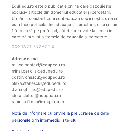
EduPedu.ro este o publicație online care găzduiește
exclusiv articole din domeniul educației și cercetării.
Urmărim constant cum sunt educați copiii noștri, cine și
cum face politicile din educație și cercetare, cine și cum
îi formează pe profesori, cât de adecvate la lumea în
care trăim sunt sistemele de educație și cercetare.
CONTACT REDACȚIE
Adrese e-mail
raluca.pantazi@edupedu.ro
mihai.peticila@edupedu.ro
costin.ionescu@edupedu.ro
alexa.stanescu@edupedu.ro
diana.ghimisi@edupedu.ro
stefan.lefter@edupedu.ro
ramona.florea@edupedu.ro
Notă de informare cu privire la prelucrarea de date
personale prin intermediul site-ului