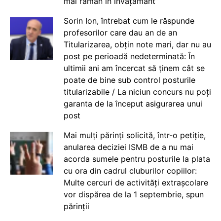
mai rămân în învățământ”
Sorin Ion, întrebat cum le răspunde
profesorilor care dau an de an
Titularizarea, obțin note mari, dar nu au
post pe perioadă nedeterminată: În
ultimii ani am încercat să ținem cât se
poate de bine sub control posturile
titularizabile / La niciun concurs nu poți
garanta de la început asigurarea unui
post
Mai mulți părinți solicită, într-o petiție,
anularea deciziei ISMB de a nu mai
acorda sumele pentru posturile la plata
cu ora din cadrul cluburilor copiilor:
Multe cercuri de activități extrașcolare
vor dispărea de la 1 septembrie, spun
părinții