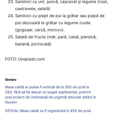
Sandvici cu unt, şuncă, caşcaval şi legume (roşii,
castravete, salată)
Sandvici cu piept de pui la grătar sau pulpă de
pui dezosată la grătar cu legume crude
(gogoșar, varză, morcov).
Salată de fructe (măr, pară, caisă, piersică,
banană, portocală)
FOTO: Unsplash.com
Similare
Masa caldă ar putea fi extinsă de la 300 de școli la
350, fără să fie alocat un buget suplimentar, potrivit
unui proiect de ordonanță de urgență discutat astăzi în
Guvern
OFICIAL Masa caldă va fi organizată în 450 de școli.