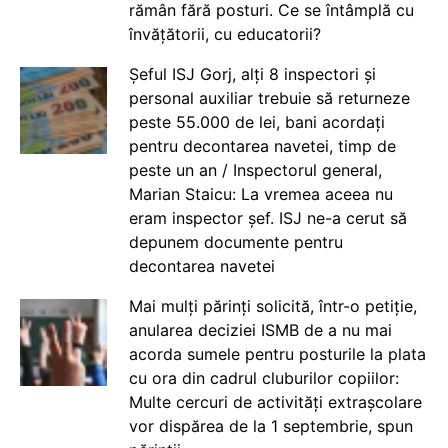
rămân fără posturi. Ce se întâmplă cu
învățătorii, cu educatorii?
Șeful ISJ Gorj, alți 8 inspectori și
personal auxiliar trebuie să returneze
peste 55.000 de lei, bani acordați
pentru decontarea navetei, timp de
peste un an / Inspectorul general,
Marian Staicu: La vremea aceea nu
eram inspector șef. ISJ ne-a cerut să
depunem documente pentru
decontarea navetei
Mai mulți părinți solicită, într-o petiție,
anularea deciziei ISMB de a nu mai
acorda sumele pentru posturile la plata
cu ora din cadrul cluburilor copiilor:
Multe cercuri de activități extrașcolare
vor dispărea de la 1 septembrie, spun