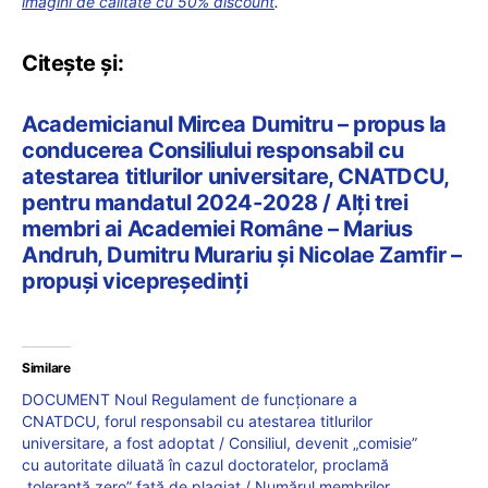
imagini de calitate cu 50% discount
.
Citește și:
Academicianul Mircea Dumitru – propus la
conducerea Consiliului responsabil cu
atestarea titlurilor universitare, CNATDCU,
pentru mandatul 2024-2028 / Alți trei
membri ai Academiei Române – Marius
Andruh, Dumitru Murariu și Nicolae Zamfir –
propuși vicepreședinți
Similare
DOCUMENT Noul Regulament de funcționare a
CNATDCU, forul responsabil cu atestarea titlurilor
universitare, a fost adoptat / Consiliul, devenit „comisie”
cu autoritate diluată în cazul doctoratelor, proclamă
„toleranță zero” față de plagiat / Numărul membrilor