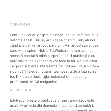
COPYRIGHT
Pentru că scrieți despre educație, sau cu atât mai mult
datorită acestui lucru, ar fi util să citați cu link, atunci
când preluați un articol, părți dintr-un articol sau o idee
care v-a inspirat. Noi, la EduPedu.ro ne-am asumat
această conduită etică și sperăm că și publicațiile cu
mult mai multă experiență vor face la fel. Ne bucurăm
că găsiți subiecte interesante pe Edupedu.ro și suntem
siguri că înțelegeți rugămintea noastră de a cita sursa
(cu link), ca o declarație reciprocă de respect și
profesionalism. Vă mulțumim!
DESPRE NOI
EduPedu.ro este o publicație online care găzduiește
exclusiv articole din domeniul educației și cercetării.
Urmărim constant cum sunt educați copiii noștri, cine și