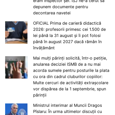
eram inspector șef. ISJ ne-a cerut să
depunem documente pentru
decontarea navetei
OFICIAL Prima de carieră didactică
2026: profesorii primesc cei 1.500 de
lei până la 31 august și îi pot folosi
până în august 2027 dacă rămân în
învățământ
Mai mulți părinți solicită, într-o petiție,
anularea deciziei ISMB de a nu mai
acorda sumele pentru posturile la plata
cu ora din cadrul cluburilor copiilor:
Multe cercuri de activități extrașcolare
vor dispărea de la 1 septembrie, spun
părinții
Ministrul interimar al Muncii Dragos
Pîslaru: În urma ultimelor discuții cu