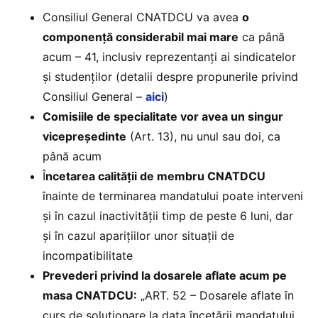
Consiliul General CNATDCU va avea
o
componență considerabil mai mare
ca până
acum – 41, inclusiv reprezentanți ai sindicatelor
și studenților (detalii despre propunerile privind
Consiliul General –
aici
)
Comisiile de specialitate vor avea un singur
vicepreședinte
(Art. 13), nu unul sau doi, ca
până acum
Î
ncetarea calității de membru CNATDCU
înainte de terminarea mandatului poate interveni
și în cazul inactivității timp de peste 6 luni, dar
și în cazul aparițiilor unor situații de
incompatibilitate
Prevederi privind la dosarele aflate acum pe
masa CNATDCU:
„ART. 52 – Dosarele aflate în
curs de soluționare la data încetării mandatului