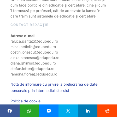
cum face politicile din educație și cercetare, cine și cum
îi formează pe profesori, cât de adecvate la lumea în
care trăim sunt sistemele de educație și cercetare.
CONTACT REDACȚIE
Adrese e-mail
raluca.pantazi@edupedu.ro
mihai.peticila@edupedu.ro
costin.ionescu@edupedu.ro
alexa.stanescu@edupedu.ro
diana.ghimisi@edupedu.ro
stefan.lefter@edupedu.ro
ramona.florea@edupedu.ro
Notă de informare cu privire la prelucrarea de date
personale prin intermediul site-ului
Politica de cookie
Modifică setarile cookie-urilor