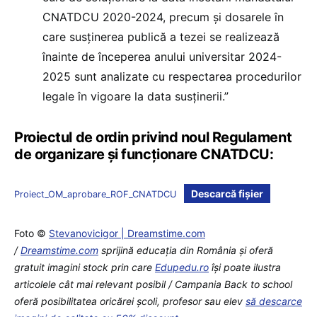
CNATDCU 2020-2024, precum și dosarele în
care susținerea publică a tezei se realizează
înainte de începerea anului universitar 2024-
2025 sunt analizate cu respectarea procedurilor
legale în vigoare la data susținerii.”
Proiectul de ordin privind noul Regulament
de organizare și funcționare CNATDCU:
Descarcă fișier
Proiect_OM_aprobare_ROF_CNATDCU
Foto ©
Stevanovicigor | Dreamstime.com
/
Dreamstime.com
sprijină educaţia din România şi oferă
gratuit imagini stock prin care
Edupedu.ro
îşi poate ilustra
articolele cât mai relevant posibil / Campania Back to school
oferă posibilitatea oricărei școli, profesor sau elev
să descarce