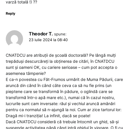
varză totală !) ??
Reply
Theodor T.
spune:
23 iulie 2024 la 08:40
CNATDCU are atribuții de școală doctorală? Pe lângă mulți
trepăduși descurcăreți la obținerea de citări, în CNATDCU
sunt și oameni OK, cu cariere serioase – cum pot accepta o
asemenea tâmpenie?
E ca-n povestea cu Făt-Frumos urmărit de Muma Pădurii, care
aruncă din când în când câte ceva ca să nu fie prins (un
pieptene care se transformă în pădure, o oglindă care se
transformă într-o apă mare etc.), numai că în cazul nostru,
lucrurile sunt cam inversate: răul și vechiul aruncă amânări
pentru ca normalul să n-ajungă la noi. Cum ar zice tartorul lor:
Dragă mi-i tranziția! La infinit, dacă se poate!
Dacă CNATDCU consideră că trebuie întocmit un ghid, să-și
suspende activitatea până când intră ghidul în vigoare. O fi cu