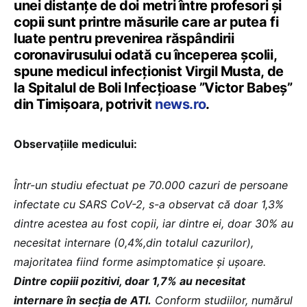
unei distanțe de doi metri între profesori şi
copii sunt printre măsurile care ar putea fi
luate pentru prevenirea răspândirii
coronavirusului odată cu începerea școlii,
spune medicul infecționist Virgil Musta, de
la Spitalul de Boli Infecţioase ”Victor Babeş”
din Timişoara, potrivit
news.ro
.
Observațiile medicului:
Într-un studiu efectuat pe 70.000 cazuri de persoane
infectate cu SARS CoV-2, s-a observat că doar 1,3%
dintre acestea au fost copii, iar dintre ei, doar 30% au
necesitat internare (0,4%,din totalul cazurilor),
majoritatea fiind forme asimptomatice și ușoare.
Dintre copiii pozitivi, doar 1,7% au necesitat
internare în secția de ATI.
Conform studiilor, numărul