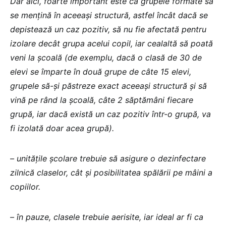
Dar aici, foarte important este ca grupele formate să
se mențină în aceeași structură, astfel încât dacă se
depistează un caz pozitiv, să nu fie afectată pentru
izolare decât grupa acelui copil, iar cealaltă să poată
veni la școală (de exemplu, dacă o clasă de 30 de
elevi se împarte în două grupe de câte 15 elevi,
grupele să-și păstreze exact aceeași structură și să
vină pe rând la școală, câte 2 săptămâni fiecare
grupă, iar dacă există un caz pozitiv într-o grupă, va
fi izolată doar acea grupă).
– unitățile școlare trebuie să asigure o dezinfectare
zilnică claselor, cât și posibilitatea spălării pe mâini a
copiilor.
– în pauze, clasele trebuie aerisite, iar ideal ar fi ca