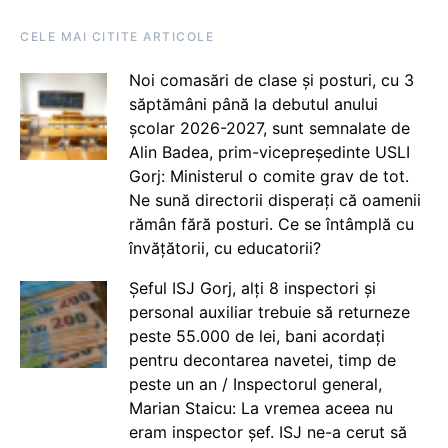
CELE MAI CITITE ARTICOLE
Noi comasări de clase și posturi, cu 3
săptămâni până la debutul anului
școlar 2026-2027, sunt semnalate de
Alin Badea, prim-vicepreședinte USLI
Gorj: Ministerul o comite grav de tot.
Ne sună directorii disperați că oamenii
rămân fără posturi. Ce se întâmplă cu
învățătorii, cu educatorii?
Șeful ISJ Gorj, alți 8 inspectori și
personal auxiliar trebuie să returneze
peste 55.000 de lei, bani acordați
pentru decontarea navetei, timp de
peste un an / Inspectorul general,
Marian Staicu: La vremea aceea nu
eram inspector șef. ISJ ne-a cerut să