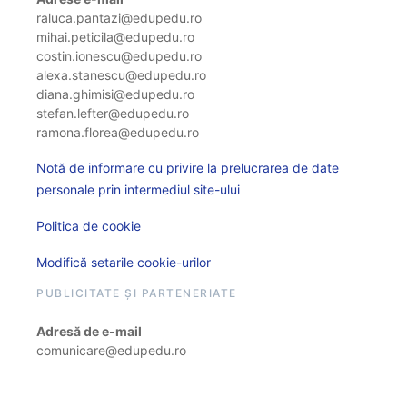
raluca.pantazi@edupedu.ro
mihai.peticila@edupedu.ro
costin.ionescu@edupedu.ro
alexa.stanescu@edupedu.ro
diana.ghimisi@edupedu.ro
stefan.lefter@edupedu.ro
ramona.florea@edupedu.ro
Notă de informare cu privire la prelucrarea de date
personale prin intermediul site-ului
Politica de cookie
Modifică setarile cookie-urilor
PUBLICITATE ȘI PARTENERIATE
Adresă de e-mail
comunicare@edupedu.ro