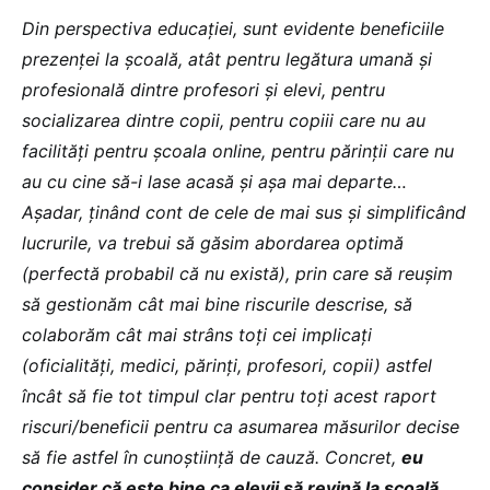
Din perspectiva educației, sunt evidente beneficiile
prezenței la școală, atât pentru legătura umană și
profesională dintre profesori și elevi, pentru
socializarea dintre copii, pentru copiii care nu au
facilități pentru școala online, pentru părinții care nu
au cu cine să-i lase acasă și așa mai departe…
Așadar, ținând cont de cele de mai sus și simplificând
lucrurile, va trebui să găsim abordarea optimă
(perfectă probabil că nu există), prin care să reușim
să gestionăm cât mai bine riscurile descrise, să
colaborăm cât mai strâns toți cei implicați
(oficialități, medici, părinți, profesori, copii) astfel
încât să fie tot timpul clar pentru toți acest raport
riscuri/beneficii pentru ca asumarea măsurilor decise
să fie astfel în cunoștiință de cauză. Concret,
eu
consider că este bine ca elevii să revină la școală