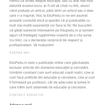
Pentru că scrieți despre educație, sau cu atât mai mult
datorită acestui lucru, ar fi util să citați cu link, atunci
când preluați un articol, părți dintr-un articol sau o idee
care v-a inspirat. Noi, la EduPedu.ro ne-am asumat
această conduită etică și sperăm că și publicațiile cu
mult mai multă experiență vor face la fel. Ne bucurăm
că găsiți subiecte interesante pe Edupedu.ro și suntem
siguri că înțelegeți rugămintea noastră de a cita sursa
(cu link), ca o declarație reciprocă de respect și
profesionalism. Vă mulțumim!
DESPRE NOI
EduPedu.ro este o publicație online care găzduiește
exclusiv articole din domeniul educației și cercetării.
Urmărim constant cum sunt educați copiii noștri, cine și
cum face politicile din educație și cercetare, cine și cum
îi formează pe profesori, cât de adecvate la lumea în
care trăim sunt sistemele de educație și cercetare.
CONTACT REDACȚIE
Adrese e-mail