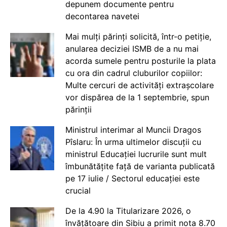
depunem documente pentru
decontarea navetei
Mai mulți părinți solicită, într-o petiție,
anularea deciziei ISMB de a nu mai
acorda sumele pentru posturile la plata
cu ora din cadrul cluburilor copiilor:
Multe cercuri de activități extrașcolare
vor dispărea de la 1 septembrie, spun
părinții
Ministrul interimar al Muncii Dragos
Pîslaru: În urma ultimelor discuții cu
ministrul Educației lucrurile sunt mult
îmbunătățite față de varianta publicată
pe 17 iulie / Sectorul educației este
crucial
De la 4.90 la Titularizare 2026, o
învățătoare din Sibiu a primit nota 8.70