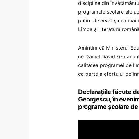
discipline din învățământul
programele școlare ale ac
puțin observate, cea mai
Limba și literatura română
Amintim că Ministerul Educ
ce Daniel David și-a anunț
calitatea programei de li
ca parte a efortului de în
Declarațiile făcute d
Georgescu, în evenim
programe școlare de 