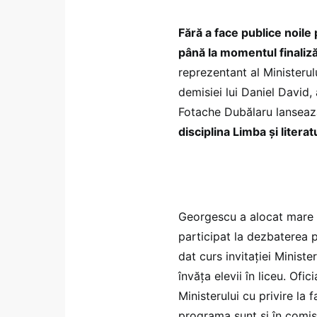
Fără a face publice noil
până la momentul finaliză
reprezentant al Ministeru
demisiei lui Daniel David
Fotache Dubălaru lanseaz
disciplina Limba și litera
Georgescu a alocat mare pa
participat la dezbaterea
dat curs invitației Minister
învăța elevii în liceu. Ofici
Ministerului cu privire la
programa sunt și în comisi