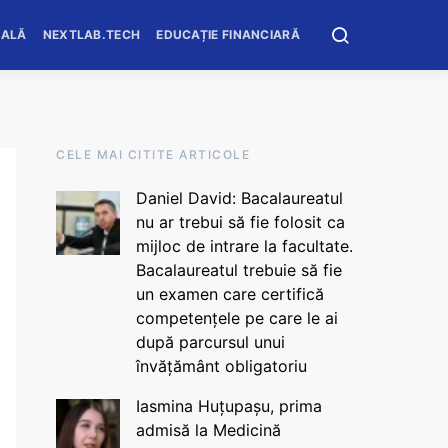
OALĂ
NEXTLAB.TECH
EDUCAȚIE FINANCIARĂ
CELE MAI CITITE ARTICOLE
Daniel David: Bacalaureatul
nu ar trebui să fie folosit ca
mijloc de intrare la facultate.
Bacalaureatul trebuie să fie
un examen care certifică
competențele pe care le ai
după parcursul unui
învățământ obligatoriu
Iasmina Huțupașu, prima
admisă la Medicină