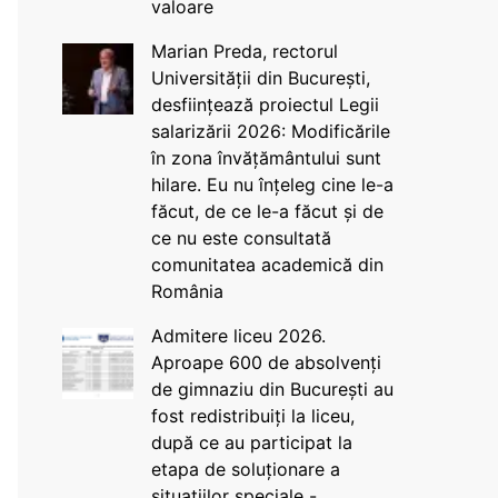
valoare
Marian Preda, rectorul
Universității din București,
desființează proiectul Legii
salarizării 2026: Modificările
în zona învățământului sunt
hilare. Eu nu înțeleg cine le-a
făcut, de ce le-a făcut și de
ce nu este consultată
comunitatea academică din
România
Admitere liceu 2026.
Aproape 600 de absolvenți
de gimnaziu din București au
fost redistribuiți la liceu,
după ce au participat la
etapa de soluționare a
situațiilor speciale -