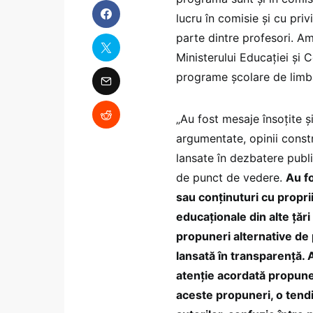
lucru în comisie și cu pri
parte dintre profesori. Am
Ministerului Educației și 
programe școlare de limba
„Au fost mesaje însoțite ș
argumentate, opinii const
lansate în dezbatere publ
de punct de vedere.
Au fo
sau conținuturi cu propriil
educaționale din alte țăr
propuneri alternative de 
lansată în transparență. 
atenție acordată propune
aceste propuneri, o tendi