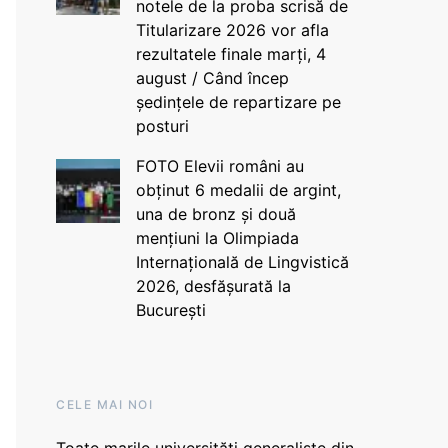
notele de la proba scrisă de
Titularizare 2026 vor afla
rezultatele finale marți, 4
august / Când încep
ședințele de repartizare pe
posturi
FOTO Elevii români au
obținut 6 medalii de argint,
una de bronz și două
mențiuni la Olimpiada
Internațională de Lingvistică
2026, desfășurată la
București
CELE MAI NOI