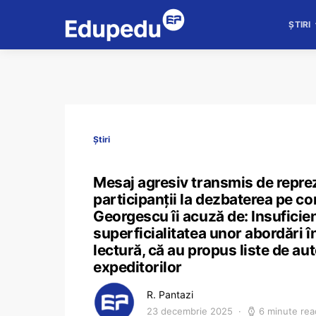
ȘTIRI
Știri
Mesaj agresiv transmis de reprez
participanții la dezbaterea pe 
Georgescu îi acuză de: Insuficien
superficialitatea unor abordări 
lectură, că au propus liste de aut
expeditorilor
R. Pantazi
23 decembrie 2025
6 minute rea