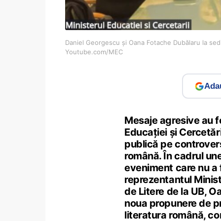
Daniel Georgescu și Oana Fotache Dubălaru la sediul
Youtube.com/MEC
Adau
Mesaje agresive au fo
Educației și Cercetări
publică pe controver
română. În cadrul une
eveniment care nu a f
reprezentantul Minist
de Litere de la UB, 
noua propunere de pr
literatura română, co