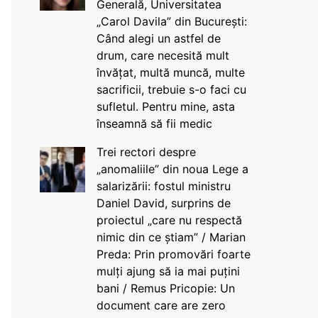
Generală, Universitatea
„Carol Davila” din București:
Când alegi un astfel de
drum, care necesită mult
învățat, multă muncă, multe
sacrificii, trebuie s-o faci cu
sufletul. Pentru mine, asta
înseamnă să fii medic
Trei rectori despre
„anomaliile” din noua Lege a
salarizării: fostul ministru
Daniel David, surprins de
proiectul „care nu respectă
nimic din ce știam” / Marian
Preda: Prin promovări foarte
mulți ajung să ia mai puțini
bani / Remus Pricopie: Un
document care are zero