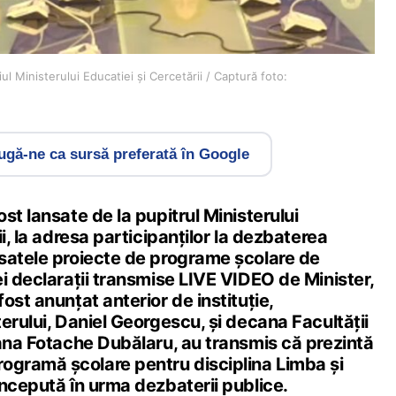
 Ministerului Educatiei și Cercetării / Captură foto:
gă-ne ca sursă preferată în Google
st lansate de la pupitrul Ministerului
i, la adresa participanților la dezbaterea
satele proiecte de programe școlare de
i declarații transmise LIVE VIDEO de Minister,
ost anunțat anterior de instituție,
erului, Daniel Georgescu, și decana Facultății
Oana Fotache Dubălaru, au transmis că prezintă
ogramă școlare pentru disciplina Limba și
ncepută în urma dezbaterii publice.