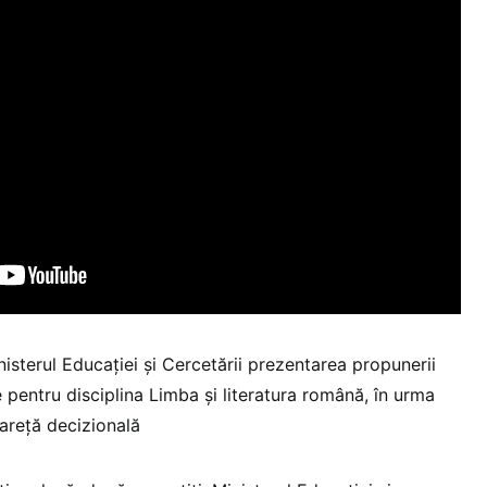
isterul Educației și Cercetării prezentarea propunerii
pentru disciplina Limba și literatura română, în urma
areță decizională