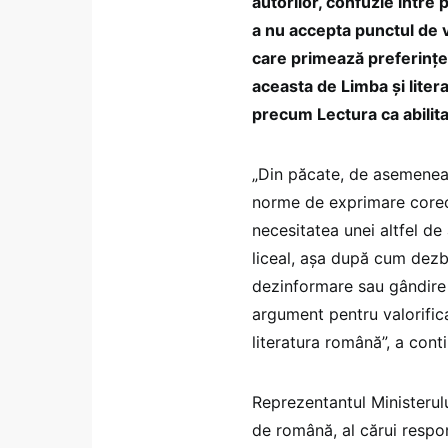
autorilor, confuzie între
a nu accepta punctul de ve
care primează preferințe
aceasta de Limba și lite
precum Lectura ca abilita
„Din păcate, de asemenea,
norme de exprimare corec
necesitatea unei altfel de
liceal, așa după cum dezba
dezinformare sau gândire c
argument pentru valorifica
literatura română”, a con
Reprezentantul Ministerul
de română, al cărui respon