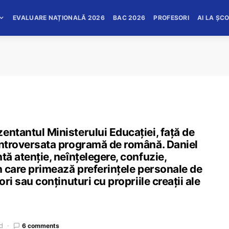
EVALUARE NAȚIONALĂ 2026
BAC 2026
PROFESORI
AI LA ȘC
entantul Ministerului Educației, față de
controversata programă de română. Daniel
tă atenție, neînțelegere, confuzie,
în care primează preferințele personale de
ori sau conținuturi cu propriile creații ale
d
6 comments