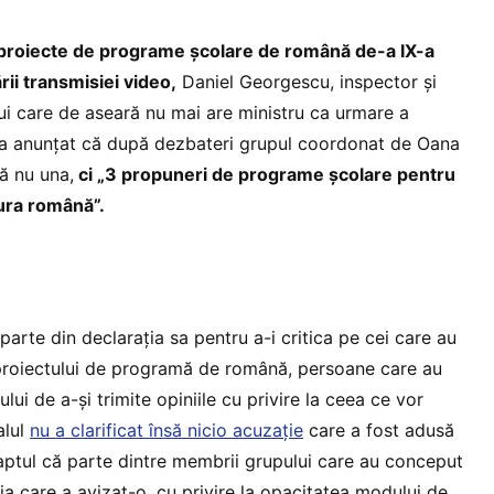
e proiecte de programe școlare de română de-a IX-a
rii transmisiei video,
Daniel Georgescu, inspector și
lui care de aseară nu mai are ministru ca urmare a
, a anunțat că după dezbateri grupul coordonat de Oana
ă nu una,
ci „3 propuneri de programe școlare pentru
tura română”.
rte din declarația sa pentru a-i critica pe cei care au
 proiectului de programă de română, persoane care au
ului de a-și trimite opiniile cu privire la ceea ce vor
alul
nu a clarificat însă nicio acuzație
care a fost adusă
 faptul că parte dintre membrii grupului care au conceput
a care a avizat-o, cu privire la opacitatea modului de