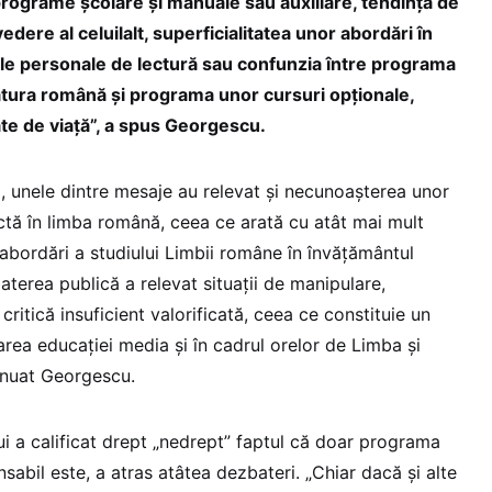
 programe școlare și manuale sau auxiliare, tendința de
dere al celuilalt, superficialitatea unor abordări în
le personale de lectură sau confunzia între programa
ratura română și programa unor cursuri opționale,
te de viață”, a spus Georgescu.
 unele dintre mesaje au relevat și necunoașterea unor
tă în limba română, ceea ce arată cu atât mai mult
 abordări a studiului Limbii române în învățământul
terea publică a relevat situații de manipulare,
ritică insuficient valorificată, ceea ce constituie un
rea educației media și în cadrul orelor de Limba și
tinuat Georgescu.
ui a calificat drept „nedrept” faptul că doar programa
sabil este, a atras atâtea dezbateri. „Chiar dacă și alte