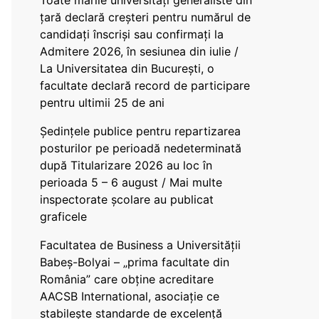
Toate marile universități generaliste din
țară declară creșteri pentru numărul de
candidați înscriși sau confirmați la
Admitere 2026, în sesiunea din iulie /
La Universitatea din București, o
facultate declară record de participare
pentru ultimii 25 de ani
Ședințele publice pentru repartizarea
posturilor pe perioadă nedeterminată
după Titularizare 2026 au loc în
perioada 5 – 6 august / Mai multe
inspectorate școlare au publicat
graficele
Facultatea de Business a Universității
Babeș-Bolyai – „prima facultate din
România” care obține acreditare
AACSB International, asociație ce
stabilește standarde de excelență