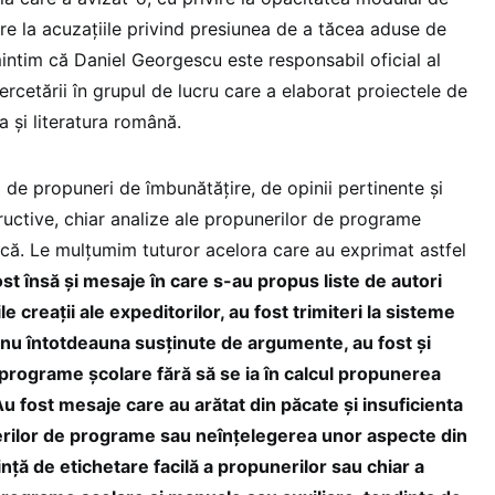
vire la acuzațiile privind presiunea de a tăcea aduse de
intim că Daniel Georgescu este responsabil oficial al
Cercetării în grupul de lucru care a elaborat proiectele de
 și literatura română.
i de propuneri de îmbunătățire, de opinii pertinente și
ructive, chiar analize ale propunerilor de programe
ică. Le mulțumim tuturor acelora care au exprimat astfel
st însă și mesaje în care s-au propus liste de autori
e creații ale expeditorilor, au fost trimiteri la sisteme
i nu întotdeauna susținute de argumente, au fost și
programe școlare fără să se ia în calcul propunerea
Au fost mesaje care au arătat din păcate și insuficienta
rilor de programe sau neînțelegerea unor aspecte din
nță de etichetare facilă a propunerilor sau chiar a